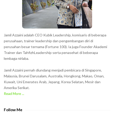
e
r
s
s
h
Jamil Azzaini adalah CEO Kubik Leadership, komisaris di beberapa
o
perusahaan, trainer leadership dan pengembangan diri di
w
perusahan besar ternama (Fortune 100). Ia juga Founder Akademi
Trainer dan TahfizhLeadership serta penasehat di beberapa
n
lembaga nirlaba.
i
n
Jamil Azzaini pernah diundang menjadi pembicara di Singapore,
t
Malaysia, Brunei Darusalam, Australia, Hongkong, Makao, Oman,
h
Kuwait, Uni Emerates Arab, Jepang, Korea Selatan, Mesir dan
Amerika Serikat.
e
Read More ...
C
A
P
Follow Me