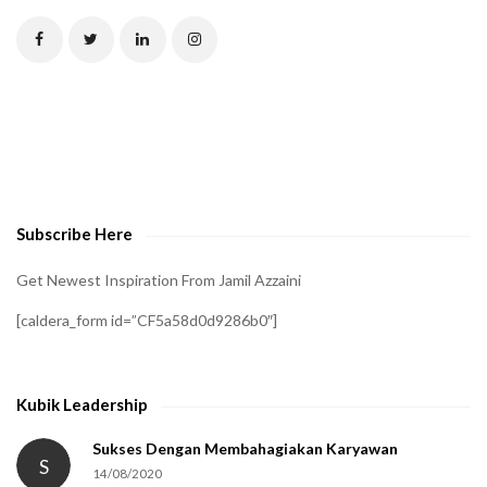
T
C
H
A
t
o
v
e
Subscribe Here
r
i
Get Newest Inspiration From Jamil Azzaini
f
[caldera_form id=”CF5a58d0d9286b0″]
y
t
h
Kubik Leadership
a
t
Sukses Dengan Membahagiakan Karyawan
S
14/08/2020
y