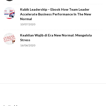
o
Kubik Leadership – Ebook How Team Leader
u
Accelerate Business Performance In The New
a
Normal
r
10/07/2020
e
Keahlian Wajib di Era New Normal: Mengelola
h
Stress
u
16/06/2020
m
a
n
.
S
i
t
e