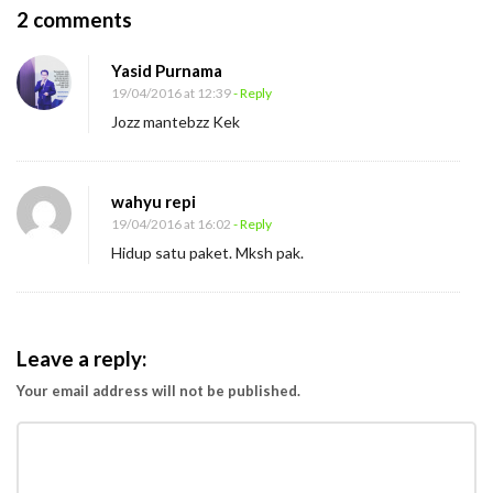
O
2 comments
n
Yasid Purnama
H
19/04/2016 at 12:39
- Reply
i
Jozz mantebzz Kek
d
u
p
wahyu repi
i
19/04/2016 at 16:02
- Reply
Hidup satu paket. Mksh pak.
t
u
S
a
Leave a reply:
t
Your email address will not be published.
u
P
a