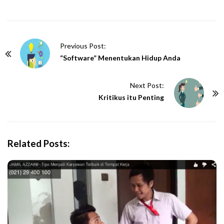
P
Previous Post:
o
“Software” Menentukan Hidup Anda
s
t
Next Post:
N
Kritikus itu Penting
a
v
i
Related Posts:
g
a
t
i
o
n