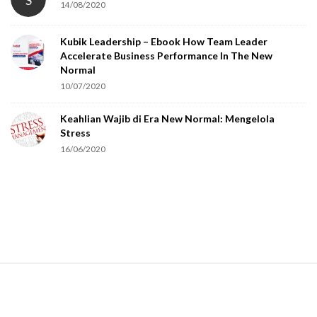
S
14/08/2020
y
o
Kubik Leadership – Ebook How Team Leader
u
Accelerate Business Performance In The New
a
Normal
r
10/07/2020
e
Keahlian Wajib di Era New Normal: Mengelola
h
Stress
u
16/06/2020
m
a
n
.
S
i
t