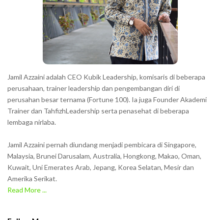
t
e
r
s
s
h
Jamil Azzaini adalah CEO Kubik Leadership, komisaris di beberapa
o
perusahaan, trainer leadership dan pengembangan diri di
w
perusahan besar ternama (Fortune 100). Ia juga Founder Akademi
Trainer dan TahfizhLeadership serta penasehat di beberapa
n
lembaga nirlaba.
i
n
Jamil Azzaini pernah diundang menjadi pembicara di Singapore,
t
Malaysia, Brunei Darusalam, Australia, Hongkong, Makao, Oman,
h
Kuwait, Uni Emerates Arab, Jepang, Korea Selatan, Mesir dan
Amerika Serikat.
e
Read More ...
C
A
P