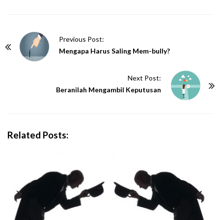
P
Previous Post:
o
Mengapa Harus Saling Mem-bully?
s
t
Next Post:
N
Beranilah Mengambil Keputusan
a
v
i
Related Posts:
g
a
t
i
o
n