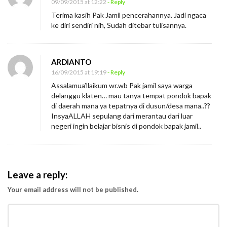
09/09/2015 at 12:22
- Reply
g
Terima kasih Pak Jamil pencerahannya. Jadi ngaca
M
ke diri sendiri nih, Sudah ditebar tulisannya.
o
o
d
ARDIANTO
16/09/2015 at 19:19
- Reply
Assalamua’llaikum wr.wb Pak jamil saya warga
delanggu klaten… mau tanya tempat pondok bapak
di daerah mana ya tepatnya di dusun/desa mana..??
InsyaALLAH sepulang dari merantau dari luar
negeri ingin belajar bisnis di pondok bapak jamil..
Leave a reply:
Your email address will not be published.