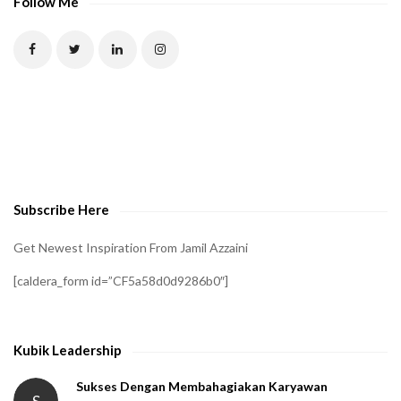
Follow Me
T
C
H
A
t
o
v
e
Subscribe Here
r
i
Get Newest Inspiration From Jamil Azzaini
f
[caldera_form id=”CF5a58d0d9286b0″]
y
t
h
Kubik Leadership
a
t
Sukses Dengan Membahagiakan Karyawan