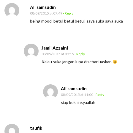
n
Ali samsudin
H
08/09/2015 at 07:49
- Reply
a
being mood, betul betul betul, saya suka saya suka
v
i
n
Jamil Azzaini
g
08/09/2015 at 09:15
- Reply
M
Kalau suka jangan lupa disebarluaskan
o
o
d
Ali samsudin
v
08/09/2015 at 11:00
- Reply
s
siap kek, insyaallah
B
e
i
taufik
n