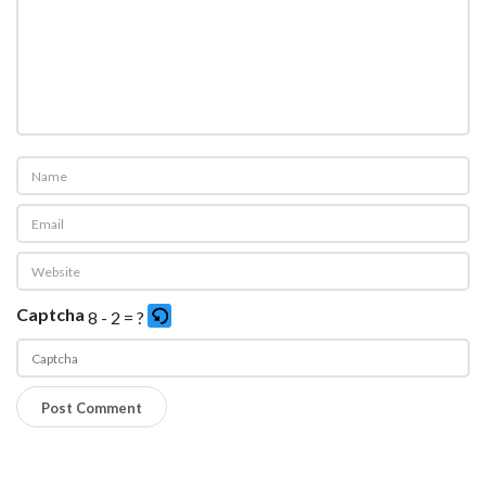
Captcha
8 - 2 = ?
P
l
e