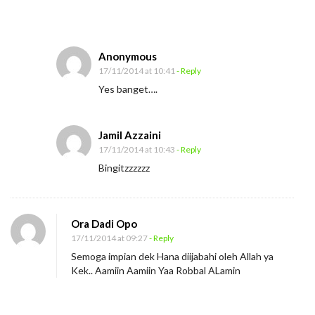
B
a
b
Anonymous
e
17/11/2014 at 10:41
- Reply
h
Yes banget….
Jamil Azzaini
17/11/2014 at 10:43
- Reply
Bingitzzzzzz
Ora Dadi Opo
17/11/2014 at 09:27
- Reply
Semoga impian dek Hana diijabahi oleh Allah ya
Kek.. Aamiin Aamiin Yaa Robbal ALamin