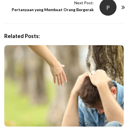
t
Next Post:
P
N
Pertanyaan yang Membuat Orang Bergerak
a
v
i
Related Posts:
g
a
t
i
o
n