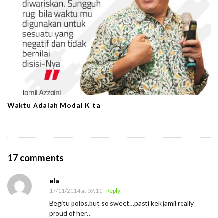
Waktu Adalah Modal Kita
O
17 comments
n
ela
H
17/11/2014 at 09:11
- Reply
a
Begitu polos,but so sweet…pasti kek jamil really
i
proud of her…