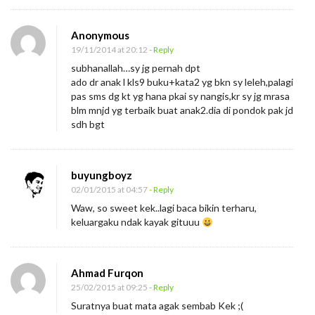
Anonymous
19/11/2014 at 20:12
- Reply
subhanallah…sy jg pernah dpt
ado dr anak l kls9 buku+kata2 yg bkn sy leleh,palagi
pas sms dg kt yg hana pkai sy nangis,kr sy jg mrasa
blm mnjd yg terbaik buat anak2.dia di pondok pak jd
sdh bgt
buyungboyz
02/01/2015 at 04:57
- Reply
Waw, so sweet kek..lagi baca bikin terharu,
keluargaku ndak kayak gituuu
Ahmad Furqon
25/02/2015 at 09:25
- Reply
Suratnya buat mata agak sembab Kek ;(