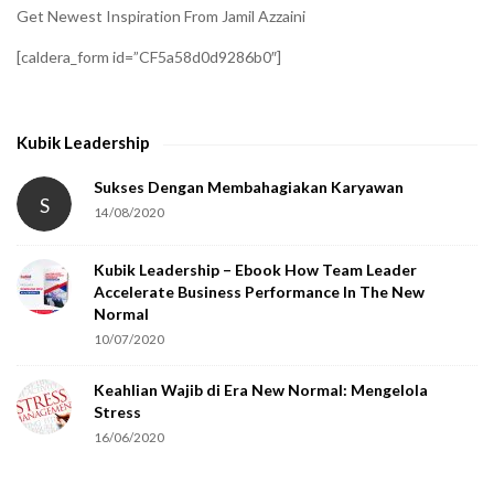
i
Get Newest Inspiration From Jamil Azzaini
f
[caldera_form id=”CF5a58d0d9286b0″]
y
t
h
Kubik Leadership
a
t
Sukses Dengan Membahagiakan Karyawan
S
14/08/2020
y
o
Kubik Leadership – Ebook How Team Leader
u
Accelerate Business Performance In The New
a
Normal
r
10/07/2020
e
Keahlian Wajib di Era New Normal: Mengelola
h
Stress
u
16/06/2020
m
a