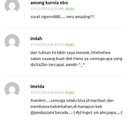
among kurnia ebo
17/11/2014 at 10:48
- Reply
surat ngerrriiiiiiii….. very amazing!!!
indah
17/11/2014 at 13:25
- Reply
dan tulisan ini bikin saya mewek..hhehehee
salam sayang buat dek Hana ya..semoga apa yang
dicita2kn tercapai. aamiin ^_^
imelda
17/11/2014 at 15:34
- Reply
Aamiinn….,semoga selalu bisa jd manfaat dan
membawa keberkahan,di manapun kek
@jamilazzaini berada…:-) #jd inget sm alm.papa….:(