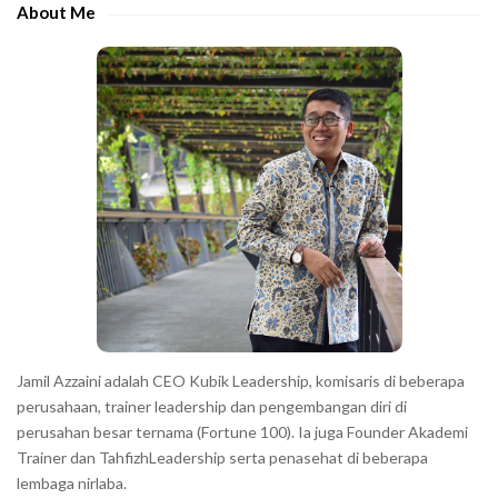
e
e
About Me
b
c
a
h
r
a
r
a
c
t
e
r
s
s
h
Jamil Azzaini adalah CEO Kubik Leadership, komisaris di beberapa
o
perusahaan, trainer leadership dan pengembangan diri di
w
perusahan besar ternama (Fortune 100). Ia juga Founder Akademi
Trainer dan TahfizhLeadership serta penasehat di beberapa
n
lembaga nirlaba.
i