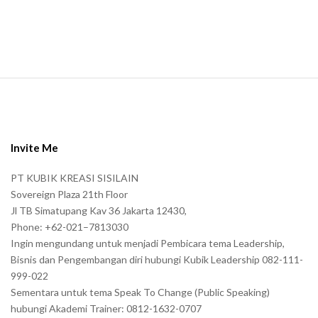
n
.
S
i
t
e
Invite Me
F
PT KUBIK KREASI SISILAIN
o
Sovereign Plaza 21th Floor
o
Jl TB Simatupang Kav 36 Jakarta 12430,
t
Phone: +62-021–7813030
e
Ingin mengundang untuk menjadi Pembicara tema Leadership,
r
Bisnis dan Pengembangan diri hubungi Kubik Leadership 082-111-
999-022
Sementara untuk tema Speak To Change (Public Speaking)
hubungi Akademi Trainer: 0812-1632-0707