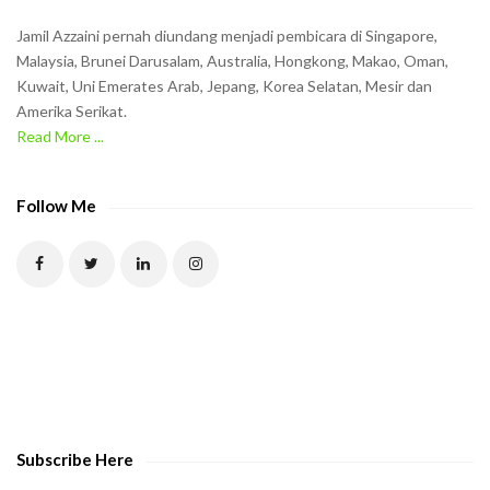
n
Jamil Azzaini pernah diundang menjadi pembicara di Singapore,
t
Malaysia, Brunei Darusalam, Australia, Hongkong, Makao, Oman,
h
Kuwait, Uni Emerates Arab, Jepang, Korea Selatan, Mesir dan
Amerika Serikat.
e
Read More ...
C
A
P
Follow Me
T
C
H
A
t
o
v
e
Subscribe Here
r