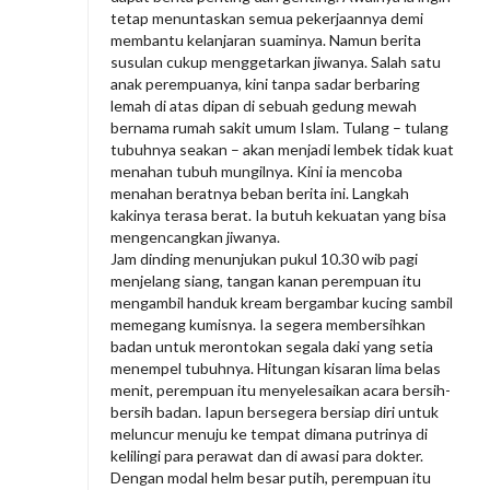
y
tetap menuntaskan semua pekerjaannya demi
a
membantu kelanjaran suaminya. Namun berita
susulan cukup menggetarkan jiwanya. Salah satu
n
anak perempuanya, kini tanpa sadar berbaring
g
lemah di atas dipan di sebuah gedung mewah
bernama rumah sakit umum Islam. Tulang – tulang
S
tubuhnya seakan – akan menjadi lembek tidak kuat
i
menahan tubuh mungilnya. Kini ia mencoba
n
menahan beratnya beban berita ini. Langkah
kakinya terasa berat. Ia butuh kekuatan yang bisa
g
mengencangkan jiwanya.
k
Jam dinding menunjukan pukul 10.30 wib pagi
a
menjelang siang, tangan kanan perempuan itu
mengambil handuk kream bergambar kucing sambil
t
memegang kumisnya. Ia segera membersihkan
badan untuk merontokan segala daki yang setia
menempel tubuhnya. Hitungan kisaran lima belas
menit, perempuan itu menyelesaikan acara bersih-
bersih badan. Iapun bersegera bersiap diri untuk
meluncur menuju ke tempat dimana putrinya di
kelilingi para perawat dan di awasi para dokter.
Dengan modal helm besar putih, perempuan itu