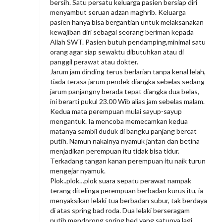
bersih. Satu persatu keluarga pasien bersiap diri
menyambut seruan adzan maghrib. Keluarga
pasien hanya bisa bergantian untuk melaksanakan
kewajiban diri sebagai seorang beriman kepada
Allah SWT. Pasien butuh pendamping,minimal satu
orang agar siap sewaktu dibutuhkan atau di
panggil perawat atau dokter.
Jarum jam dinding terus berlarian tanpa kenal lelah,
tiada terasa jarum pendek diangka sebelas sedang
jarum panjangny berada tepat diangka dua belas,
ini berarti pukul 23.00 Wib alias jam sebelas malam.
Kedua mata perempuan mulai sayup-sayup
mengantuk. Ia mencoba memecamkan kedua
matanya sambil duduk di bangku panjang bercat
putih. Namun nakalnya nyamuk jantan dan betina
menjadikan perempuan itu tidak bisa tidur.
Terkadang tangan kanan perempuan itu naik turun
mengejar nyamuk.
Plok..plok…plok suara sepatu perawat nampak
terang ditelinga perempuan berbadan kurus itu, ia
menyaksikan lelaki tua berbadan subur, tak berdaya
di atas spring bad roda. Dua lelaki berseragam
putih mendorong spring bed yang satunya lagi