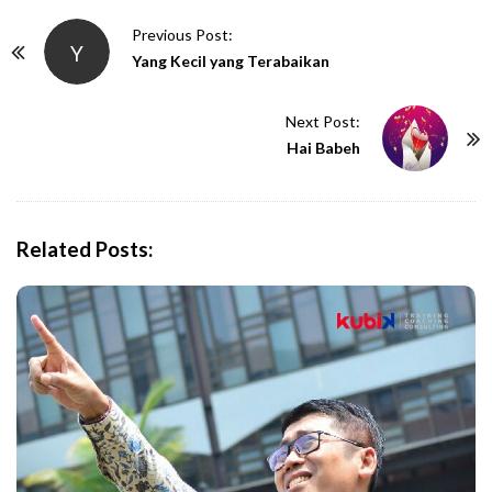
P
Previous Post:
Y
o
Yang Kecil yang Terabaikan
s
t
Next Post:
N
Hai Babeh
a
v
i
Related Posts:
g
a
t
i
o
n