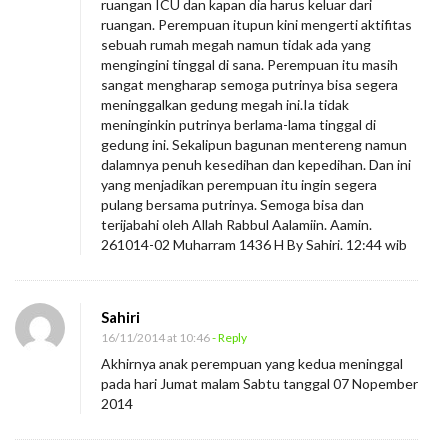
ruangan ICU dan kapan dia harus keluar dari
ruangan. Perempuan itupun kini mengerti aktifitas
sebuah rumah megah namun tidak ada yang
mengingini tinggal di sana. Perempuan itu masih
sangat mengharap semoga putrinya bisa segera
meninggalkan gedung megah ini.Ia tidak
meninginkin putrinya berlama-lama tinggal di
gedung ini. Sekalipun bagunan mentereng namun
dalamnya penuh kesedihan dan kepedihan. Dan ini
yang menjadikan perempuan itu ingin segera
pulang bersama putrinya. Semoga bisa dan
terijabahi oleh Allah Rabbul Aalamiin. Aamin.
261014-02 Muharram 1436 H By Sahiri. 12:44 wib
Sahiri
16/11/2014 at 10:46
- Reply
Akhirnya anak perempuan yang kedua meninggal
pada hari Jumat malam Sabtu tanggal 07 Nopember
2014