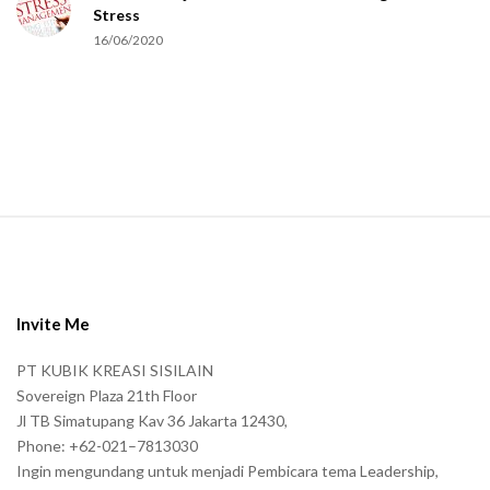
Stress
u
16/06/2020
m
a
n
.
S
i
t
e
Invite Me
F
PT KUBIK KREASI SISILAIN
o
Sovereign Plaza 21th Floor
o
Jl TB Simatupang Kav 36 Jakarta 12430,
t
Phone: +62-021–7813030
e
Ingin mengundang untuk menjadi Pembicara tema Leadership,