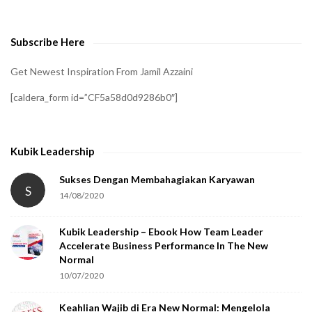
v
e
Subscribe Here
r
i
Get Newest Inspiration From Jamil Azzaini
f
[caldera_form id=”CF5a58d0d9286b0″]
y
t
h
Kubik Leadership
a
t
Sukses Dengan Membahagiakan Karyawan
S
14/08/2020
y
o
Kubik Leadership – Ebook How Team Leader
u
Accelerate Business Performance In The New
a
Normal
r
10/07/2020
e
Keahlian Wajib di Era New Normal: Mengelola
h