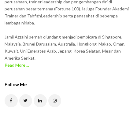
o
perusahaan, trainer leadership dan pengembangan diri di
w
perusahan besar ternama (Fortune 100). Ia juga Founder Akademi
Trainer dan TahfizhLeadership serta penasehat di beberapa
n
lembaga nirlaba.
i
n
Jamil Azzaini pernah diundang menjadi pembicara di Singapore,
t
Malaysia, Brunei Darusalam, Australia, Hongkong, Makao, Oman,
h
Kuwait, Uni Emerates Arab, Jepang, Korea Selatan, Mesir dan
Amerika Serikat.
e
Read More ...
C
A
P
Follow Me
T
C
H
A
t
o