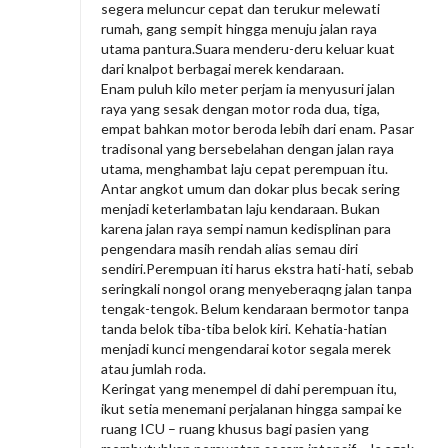
segera meluncur cepat dan terukur melewati
rumah, gang sempit hingga menuju jalan raya
utama pantura.Suara menderu-deru keluar kuat
dari knalpot berbagai merek kendaraan.
Enam puluh kilo meter perjam ia menyusuri jalan
raya yang sesak dengan motor roda dua, tiga,
empat bahkan motor beroda lebih dari enam. Pasar
tradisonal yang bersebelahan dengan jalan raya
utama, menghambat laju cepat perempuan itu.
Antar angkot umum dan dokar plus becak sering
menjadi keterlambatan laju kendaraan. Bukan
karena jalan raya sempi namun kedisplinan para
pengendara masih rendah alias semau diri
sendiri.Perempuan iti harus ekstra hati-hati, sebab
seringkali nongol orang menyeberaqng jalan tanpa
tengak-tengok. Belum kendaraan bermotor tanpa
tanda belok tiba-tiba belok kiri. Kehatia-hatian
menjadi kunci mengendarai kotor segala merek
atau jumlah roda.
Keringat yang menempel di dahi perempuan itu,
ikut setia menemani perjalanan hingga sampai ke
ruang ICU – ruang khusus bagi pasien yang