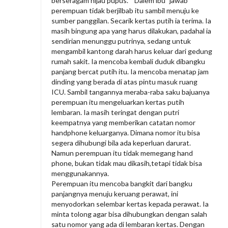
berseragam hijau pupus. “ Dalem ibu” jawab
perempuan tidak berjilbab itu sambil menuju ke
sumber panggilan. Secarik kertas putih ia terima. Ia
masih bingung apa yang harus dilakukan, padahal ia
sendirian menunggu putrinya, sedang untuk
mengambil kantong darah harus keluar dari gedung
rumah sakit. Ia mencoba kembali duduk dibangku
panjang bercat putih itu. Ia mencoba menatap jam
dinding yang berada di atas pintu masuk ruang
ICU. Sambil tangannya meraba-raba saku bajuanya
perempuan itu mengeluarkan kertas putih
lembaran. Ia masih teringat dengan putri
keempatnya yang memberikan catatan nomor
handphone keluarganya. Dimana nomor itu bisa
segera dihubungi bila ada keperluan darurat.
Namun perempuan itu tidak memegang hand
phone, bukan tidak mau dikasih,tetapi tidak bisa
menggunakannya.
Perempuan itu mencoba bangkit dari bangku
panjangnya menuju keruang perawat, ini
menyodorkan selembar kertas kepada perawat. Ia
minta tolong agar bisa dihubungkan dengan salah
satu nomor yang ada di lembaran kertas. Dengan