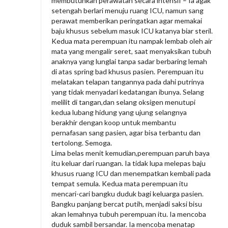
membutuhkan perawatan secara intensif – Ia agak
setengah berlari menuju ruang ICU, namun sang
perawat memberikan peringatkan agar memakai
baju khusus sebelum masuk ICU katanya biar steril.
Kedua mata perempuan itu nampak lembab oleh air
mata yang mengalir seret, saat menyaksikan tubuh
anaknya yang lunglai tanpa sadar berbaring lemah
di atas spring bad khusus pasien. Perempuan itu
melatakan telapan tangannya pada dahi putrinya
yang tidak menyadari kedatangan ibunya. Selang
melilit di tangan,dan selang oksigen menutupi
kedua lubang hidung yang ujung selangnya
berakhir dengan koop untuk membantu
pernafasan sang pasien, agar bisa terbantu dan
tertolong. Semoga.
Lima belas menit kemudian,perempuan paruh baya
itu keluar dari ruangan. Ia tidak lupa melepas baju
khusus ruang ICU dan menempatkan kembali pada
tempat semula. Kedua mata perempuan itu
mencari-cari bangku duduk bagi keluarga pasien.
Bangku panjang bercat putih, menjadi saksi bisu
akan lemahnya tubuh perempuan itu. Ia mencoba
duduk sambil bersandar. Ia mencoba menatap