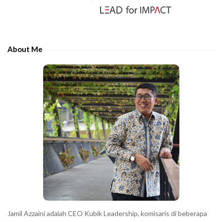
S
r
i
t
d
h
e
e
About Me
b
c
a
h
r
a
r
a
c
t
e
r
s
s
h
Jamil Azzaini adalah CEO Kubik Leadership, komisaris di beberapa