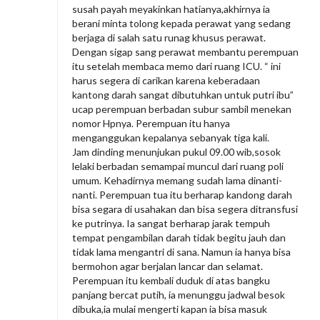
susah payah meyakinkan hatianya,akhirnya ia
berani minta tolong kepada perawat yang sedang
berjaga di salah satu runag khusus perawat.
Dengan sigap sang perawat membantu perempuan
itu setelah membaca memo dari ruang ICU. “ ini
harus segera di carikan karena keberadaan
kantong darah sangat dibutuhkan untuk putri ibu”
ucap perempuan berbadan subur sambil menekan
nomor Hpnya. Perempuan itu hanya
menganggukan kepalanya sebanyak tiga kali.
Jam dinding menunjukan pukul 09.00 wib,sosok
lelaki berbadan semampai muncul dari ruang poli
umum. Kehadirnya memang sudah lama dinanti-
nanti. Perempuan tua itu berharap kandong darah
bisa segara di usahakan dan bisa segera ditransfusi
ke putrinya. Ia sangat berharap jarak tempuh
tempat pengambilan darah tidak begitu jauh dan
tidak lama mengantri di sana. Namun ia hanya bisa
bermohon agar berjalan lancar dan selamat.
Perempuan itu kembali duduk di atas bangku
panjang bercat putih, ia menunggu jadwal besok
dibuka,ia mulai mengerti kapan ia bisa masuk