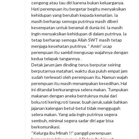
cengeng atau tau diri karena bukan keluarganya.
Hati perempuan itu bergetar begitu menyaksikan
kehidupan yang berubah kepada kematian. Ia
masih berharap semoga putrinya masih diberi
kesempatan untuk beramal di dunia ini. Ia masih
ingin menyaksikan kehidupan di dalam putrinya. Ia
tetap berharap semoga Allah SWT masih tetap
menjaga kesehatan putrinya. “ Amin” ucap
perempuan itu sambil mengusap wajahnya dengan
kedua telapak tangannya .
Detak jarum jam dinding terus berputar seiring
berputarnya matahari, waktu dua puluh empat jam
sudah terlewati oleh perempuan itu. Namun wajah
perempuan itu masih menampakan kesedihan. Hal
ini ditandai berkurangnya selera makan. Tumpukan
makanan dengan aneka bentuknya mulai dari
bolu,roti kering,roti tawar, buah jeruk,salak bahkan
jajanan kalengan betul-betul tidak menggugah
selera makan. Yang ada ingin putrinya segera
sembuh, minimal segera sadar diri agar bisa
berkomunikasi.
“Kelurga ibu Minah !!” panggil perempuan