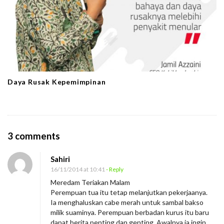
Daya Rusak Kepemimpinan
O
3 comments
n
Sahiri
H
16/11/2014 at 10:41
- Reply
i
Meredam Teriakan Malam
d
Perempuan tua itu tetap melanjutkan pekerjaanya.
u
Ia menghaluskan cabe merah untuk sambal bakso
milik suaminya. Perempuan berbadan kurus itu baru
p
dapat berita penting dan genting. Awalnya ia ingin