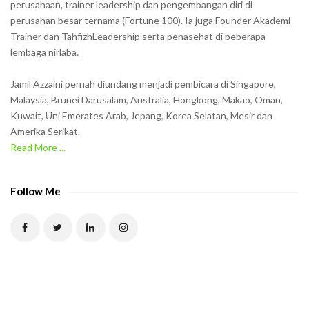
o
perusahaan, trainer leadership dan pengembangan diri di
w
perusahan besar ternama (Fortune 100). Ia juga Founder Akademi
Trainer dan TahfizhLeadership serta penasehat di beberapa
n
lembaga nirlaba.
i
n
Jamil Azzaini pernah diundang menjadi pembicara di Singapore,
t
Malaysia, Brunei Darusalam, Australia, Hongkong, Makao, Oman,
h
Kuwait, Uni Emerates Arab, Jepang, Korea Selatan, Mesir dan
Amerika Serikat.
e
Read More ...
C
A
P
Follow Me
T
C
H
A
t
o