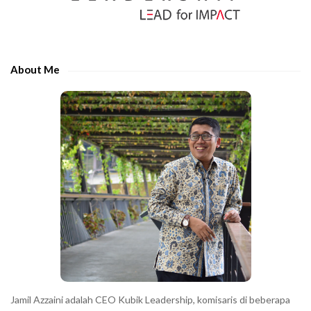
S
r
i
t
d
h
e
e
About Me
b
c
a
h
r
a
r
a
c
t
e
r
s
s
h
Jamil Azzaini adalah CEO Kubik Leadership, komisaris di beberapa