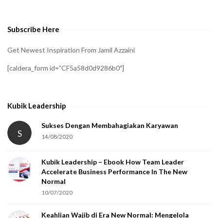
v
e
Subscribe Here
r
i
Get Newest Inspiration From Jamil Azzaini
f
[caldera_form id=”CF5a58d0d9286b0″]
y
t
h
Kubik Leadership
a
t
Sukses Dengan Membahagiakan Karyawan
S
14/08/2020
y
o
Kubik Leadership – Ebook How Team Leader
u
Accelerate Business Performance In The New
a
Normal
r
10/07/2020
e
Keahlian Wajib di Era New Normal: Mengelola
h