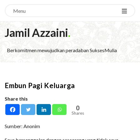
Menu
Jamil Azzaini
.
Berkomitmen mewujudkan peradaban SuksesMulia
Embun Pagi Keluarga
Share this
0
Shares
Sumber: Anonim
Saya bersenggolan dengan seseorang yang tidak saya