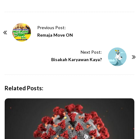
P
Previous Post:
o
Remaja Move ON
s
t
Next Post:
N
Bisakah Karyawan Kaya?
a
v
i
Related Posts:
g
a
t
i
o
n