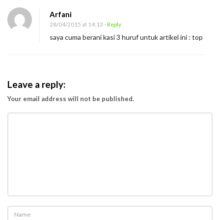
i
Arfani
K
28/04/2015 at 14:13
- Reply
e
saya cuma berani kasi 3 huruf untuk artikel ini : top
l
u
a
Leave a reply:
r
g
Your email address will not be published.
a