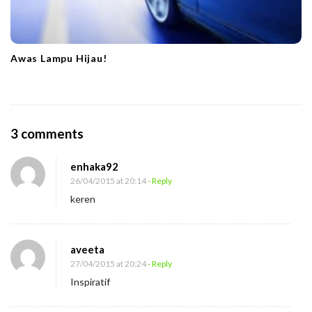
Awas Lampu Hijau!
O
3 comments
n
enhaka92
E
26/04/2015 at 20:14
- Reply
m
keren
b
u
n
aveeta
P
27/04/2015 at 20:24
- Reply
Inspiratif
a
g