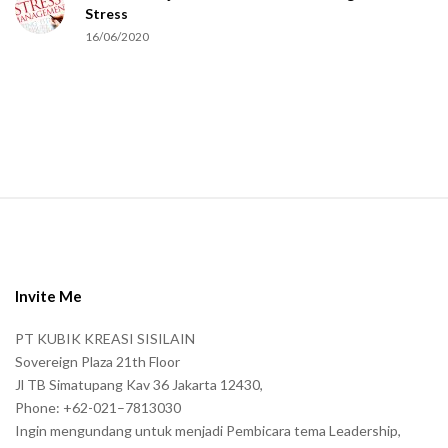
Stress
u
16/06/2020
m
a
n
.
S
i
t
e
Invite Me
F
PT KUBIK KREASI SISILAIN
o
Sovereign Plaza 21th Floor
o
Jl TB Simatupang Kav 36 Jakarta 12430,
t
Phone: +62-021–7813030
e
Ingin mengundang untuk menjadi Pembicara tema Leadership,