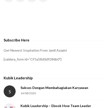
H
A
t
o
v
e
Subscribe Here
r
i
Get Newest Inspiration From Jamil Azzaini
f
[caldera_form id=”CF5a58d0d9286b0″]
y
t
h
Kubik Leadership
a
t
Sukses Dengan Membahagiakan Karyawan
S
14/08/2020
y
o
Kubik Leadership – Ebook How Team Leader
u