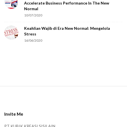
Accelerate Business Performance In The New
a
Normal
r
10/07/2020
e
Keahlian Wajib di Era New Normal: Mengelola
h
Stress
u
16/06/2020
m
a
n
.
S
i
t
e
Invite Me
F
PT KUBIK KREASI SISILAIN