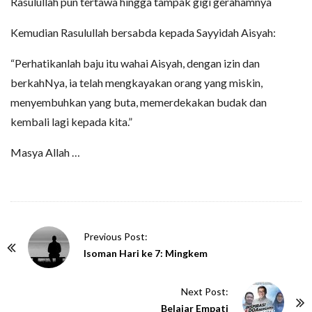
Rasulullah pun tertawa hingga tampak gigi gerahamnya
Kemudian Rasulullah bersabda kepada Sayyidah Aisyah:
“Perhatikanlah baju itu wahai Aisyah, dengan izin dan
berkahNya, ia telah mengkayakan orang yang miskin,
menyembuhkan yang buta, memerdekakan budak dan
kembali lagi kepada kita.”
Masya Allah …
P
Previous Post:
o
Isoman Hari ke 7: Mingkem
s
t
Next Post:
N
Belajar Empati