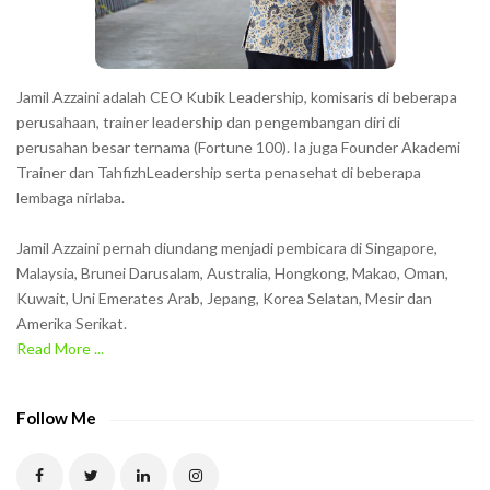
s
s
h
Jamil Azzaini adalah CEO Kubik Leadership, komisaris di beberapa
o
perusahaan, trainer leadership dan pengembangan diri di
w
perusahan besar ternama (Fortune 100). Ia juga Founder Akademi
Trainer dan TahfizhLeadership serta penasehat di beberapa
n
lembaga nirlaba.
i
n
Jamil Azzaini pernah diundang menjadi pembicara di Singapore,
t
Malaysia, Brunei Darusalam, Australia, Hongkong, Makao, Oman,
h
Kuwait, Uni Emerates Arab, Jepang, Korea Selatan, Mesir dan
Amerika Serikat.
e
Read More ...
C
A
P
Follow Me
T
C