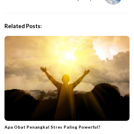
a
v
i
Related Posts:
g
a
t
i
o
n
Apa Obat Penangkal Stres Paling Powerful?