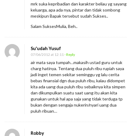
mrk suka kepribadian dan karakter beliau yg sayang
keluarga, apa ada nya, pintar dan tidak sombong
meskipun Bapak tersebut sudah Sukses..
Salam SuksesMulia, Beh..
Su'udah Yusuf
07/06/2012 at 12:11
- Reply
air mata saya tumpah…makasih ustad guru untuk
charg hatinya. Tentang dua puluh ribu rupiah saya
jadi inget temen sekitar seminggu yg lalu cerita
bebas finansial dgn dua puluh ribu, kalau didompet
kita ada uang dua puluh ribu sebaiknya kita simpen
dan dikumpulkan suatu saat uang itu akan kita
gunakan untuk hal apa saja yang tidak terduga tp
bukan dengan sengaja nukerin/nyari uang dua
puluh ribuan…
Robby