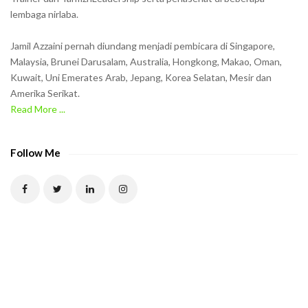
n
lembaga nirlaba.
i
n
Jamil Azzaini pernah diundang menjadi pembicara di Singapore,
t
Malaysia, Brunei Darusalam, Australia, Hongkong, Makao, Oman,
h
Kuwait, Uni Emerates Arab, Jepang, Korea Selatan, Mesir dan
Amerika Serikat.
e
Read More ...
C
A
P
Follow Me
T
C
H
A
t
o
v
e