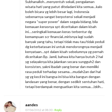
Subhanalloh…menyentuh sekali, pengalaman
wisata hati yang patut diteladani kita semua…kalo
boleh bicara yg lebih besar lagi, Indonesia
sebenarnya sangat berpotensi sekali menjadi
negara “super power” dalam segala bidang, bila
kemauan kerasnya spt diceritakan dalam kisah
ini….seringkali kemauan keras terbentur dg
kemampuan scr financial..mirisnya lagi sudah
banyak yang tahu, tetapi tidak mau tau/tidak peduli
dg keterbatasan ini untuk mendorongnya menjadi
kenyataan…spt dalam kisah sebelumnya yg pernah
diceritakan Bp. Jamil, bahwa kita hanya butuh 2 hal
yg selayaknya kita jalankan secara sungguh2 dan
konsisten, yakni ibadah yang benar dan memiliki
rasa peduli terhadap sesama….mudah2an dari hal
yg yg kecil ini bangsa ini bisa kita bangun dengan
landasan yang benar, dengan sedikit sentuhan hati,
tetapi berdampak menguatkan kita semua…Jzklh…
aandes
07/06/2012 at 08:30
- Reply