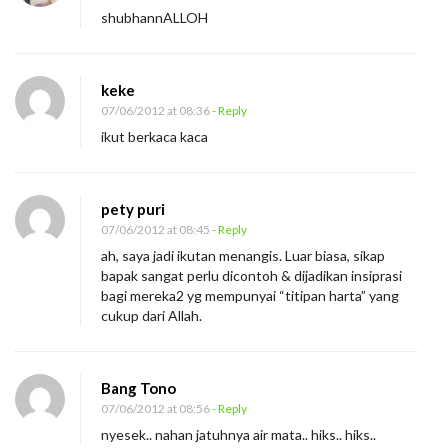
shubhannALLOH
keke
07/06/2012 at 08:36
- Reply
ikut berkaca kaca
pety puri
07/06/2012 at 08:45
- Reply
ah, saya jadi ikutan menangis. Luar biasa, sikap
bapak sangat perlu dicontoh & dijadikan insiprasi
bagi mereka2 yg mempunyai “titipan harta” yang
cukup dari Allah.
Bang Tono
07/06/2012 at 08:56
- Reply
nyesek.. nahan jatuhnya air mata.. hiks.. hiks..