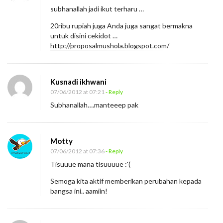
subhanallah jadi ikut terharu …
20ribu rupiah juga Anda juga sangat bermakna
untuk disini cekidot …
http://proposalmushola.blogspot.com/
Kusnadi ikhwani
07/06/2012 at 07:21
- Reply
Subhanallah….manteeep pak
Motty
07/06/2012 at 07:36
- Reply
Tisuuue mana tisuuuue :'(
Semoga kita aktif memberikan perubahan kepada
bangsa ini.. aamiin!