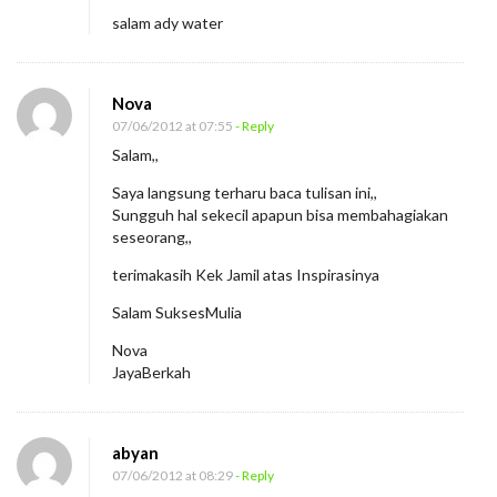
salam ady water
Nova
07/06/2012 at 07:55
- Reply
Salam,,
Saya langsung terharu baca tulisan ini,,
Sungguh hal sekecil apapun bisa membahagiakan
seseorang,,
terimakasih Kek Jamil atas Inspirasinya
Salam SuksesMulia
Nova
JayaBerkah
abyan
07/06/2012 at 08:29
- Reply