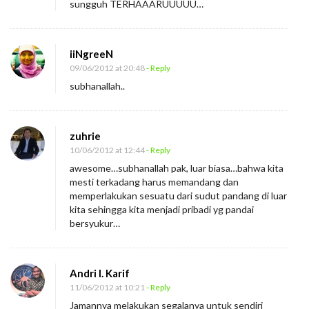
sungguh TERHAAARUUUUU…
iiNgreeN
09/06/2012 at 20:48
- Reply
subhanallah..
zuhrie
10/06/2012 at 12:44
- Reply
awesome…subhanallah pak, luar biasa…bahwa kita
mesti terkadang harus memandang dan
memperlakukan sesuatu dari sudut pandang di luar
kita sehingga kita menjadi pribadi yg pandai
bersyukur…
Andri I. Karif
11/06/2012 at 10:21
- Reply
Jamannya melakukan segalanya untuk sendiri