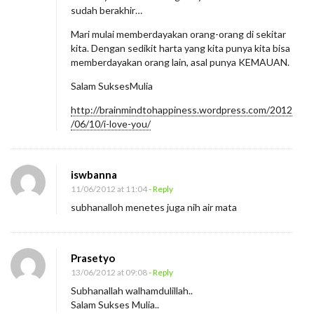
sudah berakhir…
Mari mulai memberdayakan orang-orang di sekitar
kita. Dengan sedikit harta yang kita punya kita bisa
memberdayakan orang lain, asal punya KEMAUAN.
Salam SuksesMulia
http://brainmindtohappiness.wordpress.com/2012
/06/10/i-love-you/
iswbanna
11/06/2012 at 11:04
- Reply
subhanalloh menetes juga nih air mata
Prasetyo
13/06/2012 at 09:08
- Reply
Subhanallah walhamdulillah..
Salam Sukses Mulia..