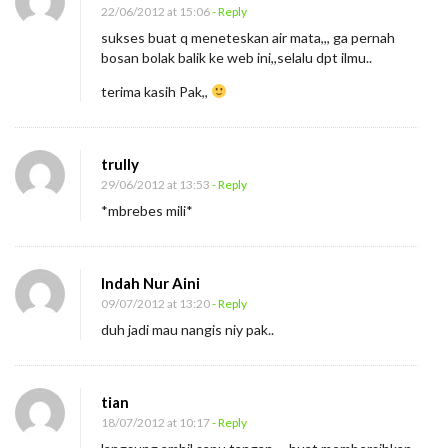
22/06/2012 at 15:06
- Reply
sukses buat q meneteskan air mata,,, ga pernah
bosan bolak balik ke web ini,,selalu dpt ilmu..
terima kasih Pak,,
trully
29/06/2012 at 13:53
- Reply
*mbrebes mili*
Indah Nur Aini
09/07/2012 at 13:20
- Reply
duh jadi mau nangis niy pak..
tian
18/07/2012 at 10:17
- Reply