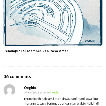
Pemimpin itu Memberikan Rasa Aman
O
36 comments
n
Oeghix
D
07/06/2012 at 06:56
- Reply
u
terimakasih pak jamil atensinya, pagi -pagi saya ikut
a
menangis. saya teringat perjuangan waktu kuliah di