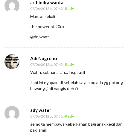
arif indra wanta
07/06/2012 at 07:42
- Reply
Mantaf sekali
the power of 20rb
@dr_want
Adi Nugroho
07/06/2012 at 07:45
- Reply
Wahh, subhanallah… inspiratif
Tapi ini ngapain di sebelah saya koq ada yg potong
bawang, jadi nangis deh :'(
ady water
07/06/2012 at 07:51
- Reply
semoga membawa keberkahan bagi anak kecil dan
pak jamil.