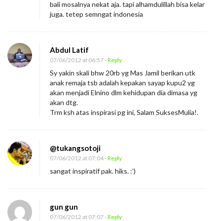
P
bali mosalnya nekat aja. tapi alhamdulillah bisa kelar
juga. tetep semngat indonesia
u
l
u
Abdul Latif
h
07/06/2012 at 06:57
- Reply
R
Sy yakin skali bhw 20rb yg Mas Jamil berikan utk
anak remaja tsb adalah kepakan sayap kupu2 yg
i
akan menjadi Elnino dlm kehidupan dia dimasa yg
b
akan dtg.
u
Trm ksh atas inspirasi pg ini, Salam SuksesMulia!.
@tukangsotoji
07/06/2012 at 07:04
- Reply
sangat inspiratif pak. hiks. :’)
gun gun
07/06/2012 at 07:07
- Reply