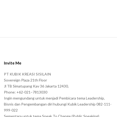
a
n
.
S
i
t
e
Invite Me
F
PT KUBIK KREASI SISILAIN
o
Sovereign Plaza 21th Floor
o
Jl TB Simatupang Kav 36 Jakarta 12430,
t
Phone: +62-021–7813030
e
Ingin mengundang untuk menjadi Pembicara tema Leadership,
r
Bisnis dan Pengembangan diri hubungi Kubik Leadership 082-111-
999-022
Sementara untuk tema Speak To Change (Public Speaking)