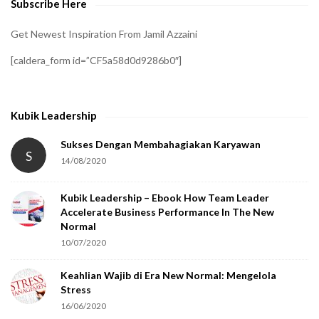
Subscribe Here
r
i
Get Newest Inspiration From Jamil Azzaini
f
[caldera_form id=”CF5a58d0d9286b0″]
y
t
h
Kubik Leadership
a
t
Sukses Dengan Membahagiakan Karyawan
S
14/08/2020
y
o
Kubik Leadership – Ebook How Team Leader
u
Accelerate Business Performance In The New
a
Normal
r
10/07/2020
e
Keahlian Wajib di Era New Normal: Mengelola
h
Stress
u
16/06/2020
m