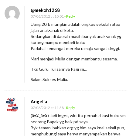
@mekoh1268
07/06/2012 at 10:01
- Reply
Uang 20rb mungkin adalah ongkos sekolah atau
jajan anak-anak di kota.
Sedangkan di daerah masih banyak anak-anak yg
kurang mampu membeli buku
Padahal semangat mereka u maju sangat tinggi.
Mari menjadi Mulia dengan membantu sesama.
Tks Guru Tulisannya Pagi ini…
Salam Sukses Mulia.
Angelia
07/06/2012 at 11:38
- Reply
(â•¥_â•¥) Jadi inget, wkt itu pernah d kasi buku sm
seorang Bapak yg baik pd saya..
Byk teman, bahkan org yg blm saya knal sekali pun,
menghubungi saya hanya menyampaikan bahwa