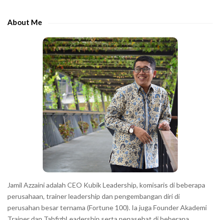
d
h
e
e
About Me
b
c
a
h
r
a
r
a
c
t
e
r
s
s
h
Jamil Azzaini adalah CEO Kubik Leadership, komisaris di beberapa
o
perusahaan, trainer leadership dan pengembangan diri di
w
perusahan besar ternama (Fortune 100). Ia juga Founder Akademi
Trainer dan TahfizhLeadership serta penasehat di beberapa