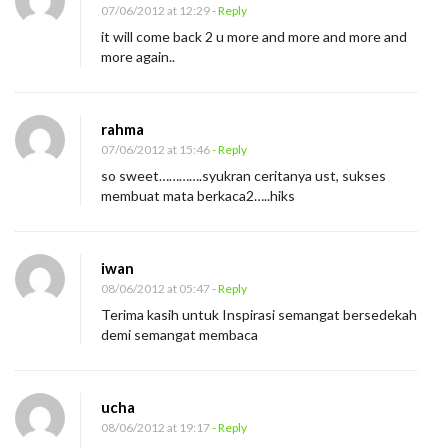
07/06/2012 at 12:29
- Reply
it will come back 2 u more and more and more and
more again..
rahma
07/06/2012 at 15:46
- Reply
so sweet………….syukran ceritanya ust, sukses
membuat mata berkaca2…..hiks
iwan
08/06/2012 at 05:47
- Reply
Terima kasih untuk Inspirasi semangat bersedekah
demi semangat membaca
ucha
08/06/2012 at 19:17
- Reply