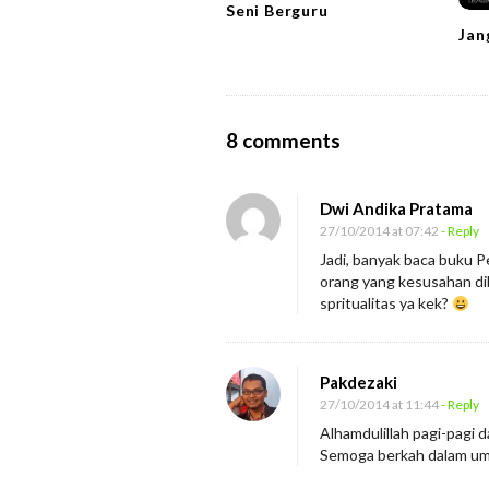
t
Seni Berguru
i
Jan
o
n
O
8 comments
n
C
Dwi Andika Pratama
i
27/10/2014 at 07:42
- Reply
p
Jadi, banyak baca buku 
orang yang kesusahan dibi
t
spritualitas ya kek?
a
k
a
Pakdezaki
n
27/10/2014 at 11:44
- Reply
M
Alhamdulillah pagi-pagi 
Semoga berkah dalam umu
o