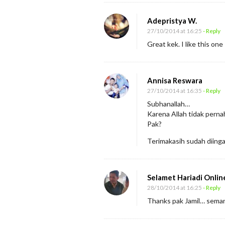
m
e
Adepristya W.
n
27/10/2014 at 16:25
- Reply
Great kek. I like this one
Annisa Reswara
27/10/2014 at 16:35
- Reply
Subhanallah…
Karena Allah tidak perna
Pak?
Terimakasih sudah diinga
Selamet Hariadi Onlin
28/10/2014 at 16:25
- Reply
Thanks pak Jamil… sema