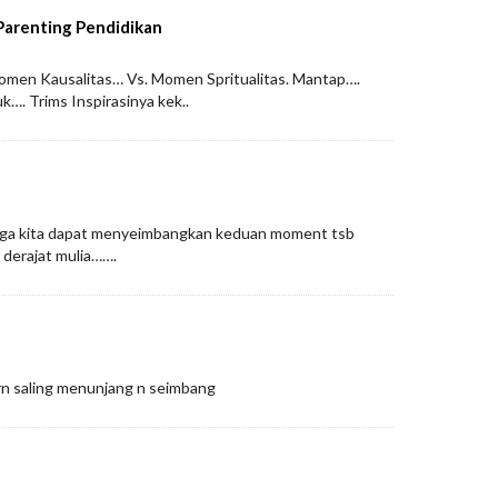
Parenting Pendidikan
Momen Kausalitas… Vs. Momen Spritualitas. Mantap….
k…. Trims Inspirasinya kek..
ga kita dapat menyeimbangkan keduan moment tsb
derajat mulia…….
krn saling menunjang n seimbang