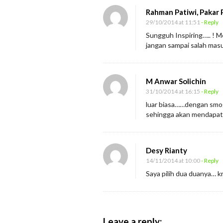
Rahman Patiwi, Pakar 
29/10/2014 at 11:51
- Reply
Sungguh Inspiring….. ! 
jangan sampai salah masu
M Anwar Solichin
31/10/2014 at 16:15
- Reply
luar biasa……dengan smo
sehingga akan mendapat 
Desy Rianty
14/11/2014 at 10:00
- Reply
Saya pilih dua duanya… 
Leave a reply: