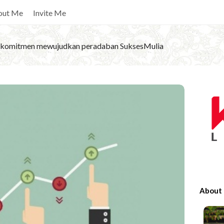
out Me
Invite Me
komitmen mewujudkan peradaban SuksesMulia
S
i
t
e
S
i
d
e
About
b
a