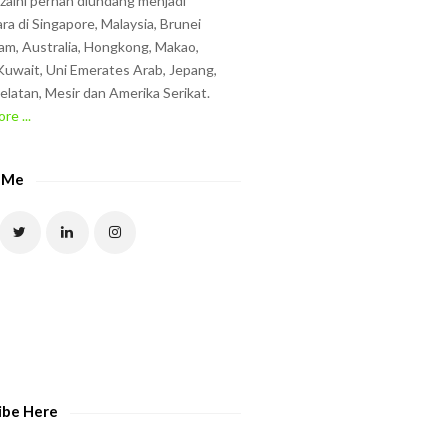
zzaini pernah diundang menjadi
ra di Singapore, Malaysia, Brunei
am, Australia, Hongkong, Makao,
uwait, Uni Emerates Arab, Jepang,
elatan, Mesir dan Amerika Serikat.
re ...
 Me
ibe Here