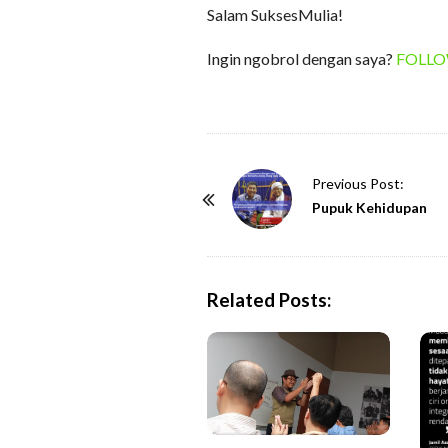
Salam SuksesMulia!
Ingin ngobrol dengan saya?
FOLLOW 
P
Previous Post:
o
Pupuk Kehidupan
s
t
N
Related Posts:
a
v
i
g
a