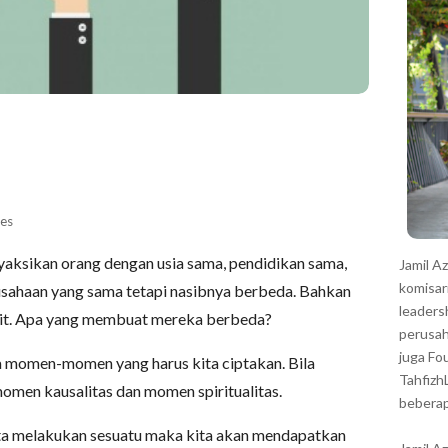
r
es
yaksikan orang dengan usia sama, pendidikan sama,
Jamil A
komisar
rusahaan yang sama tetapi nasibnya berbeda. Bahkan
leaders
ngit. Apa yang membuat mereka berbeda?
perusah
juga Fo
da momen-momen yang harus kita ciptakan. Bila
Tahfizh
omen kausalitas dan momen spiritualitas.
beberap
ta melakukan sesuatu maka kita akan mendapatkan