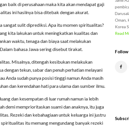
Jamil A
ngan baik di perusahaan maka kita akan mendapat gaji
pembica
itas ini hasilnya bisa ditebak dengan akurat.
Darusal
Oman, K
 sangat sulit diprediksi. Apa itu momen spiritualitas?
Korea S
yang kita lakukan untuk meningkatkan kualitas dan
Read Mo
ankan waktu, tenaga dan biaya saat melakukan
. Dalam bahasa Jawa sering disebut tirakat.
Follow
litas. Misalnya, ditengah kesibukan melakukan
isa dengan tekun, sabar dan penuh perhatian melayani
lau Anda sudah punya posisi tinggi namun Anda masih
han dan kerendahan hati para ulama dan sumber ilmu.
luang dan kesempatan di luar rumah namun ia lebih
ah demi memprioritaskan suami dan anaknya, itu juga
itas. Rezeki dan kebahagiaan untuk keluarga ini justru
Subscr
 spiritualitas itu memang mengundang banyak rezeki