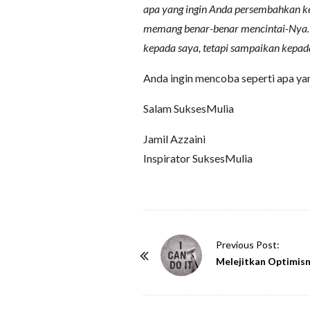
apa yang ingin Anda persembahkan k
memang benar-benar mencintai-Nya. 
kepada saya, tetapi sampaikan kepad
Anda ingin mencoba seperti apa ya
Salam SuksesMulia
Jamil Azzaini
Inspirator SuksesMulia
P
Previous Post:
o
Melejitkan Optimis
s
t