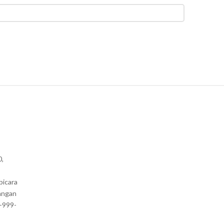
0,
bicara
angan
1-999-