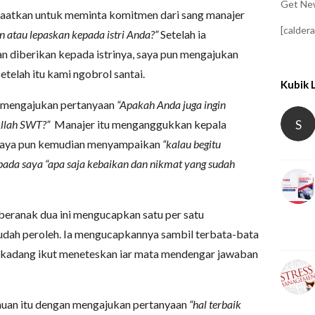
Get New
faatkan untuk meminta komitmen dari sang manajer
[calder
n atau lepaskan kepada istri Anda?”
Setelah ia
an diberikan kepada istrinya, saya pun mengajukan
etelah itu kami ngobrol santai.
Kubik 
a mengajukan pertanyaan
“Apakah Anda juga ingin
S
 Allah SWT?”
Manajer itu menganggukkan kepala
aya pun kemudian menyampaikan
“kalau begitu
pada saya “apa saja kebaikan dan nikmat yang sudah
beranak dua ini mengucapkan satu per satu
udah peroleh. Ia mengucapkannya sambil terbata-bata
terkadang ikut meneteskan iar mata mendengar jawaban
muan itu dengan mengajukan pertanyaan
“hal terbaik