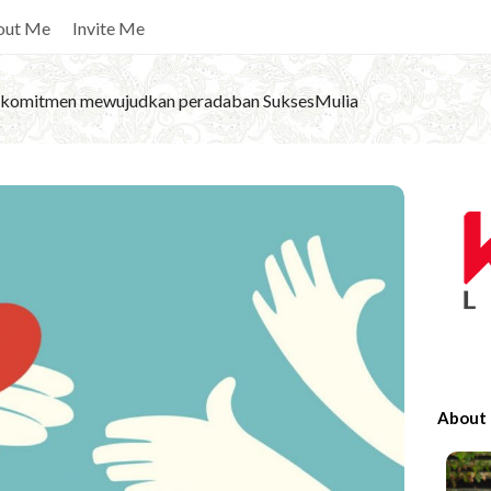
out Me
Invite Me
komitmen mewujudkan peradaban SuksesMulia
S
i
t
e
S
i
d
e
About
b
a