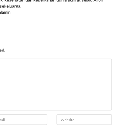
sekeluarga.
alamin
ed.