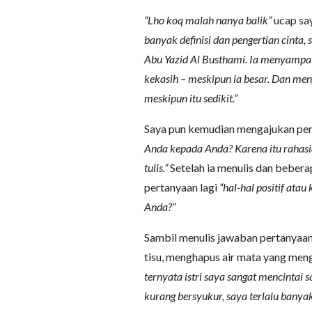
“Lho koq malah nanya balik”
ucap sa
banyak definisi dan pengertian cinta,
Abu Yazid Al Busthami. Ia menyampai
kekasih – meskipun ia besar. Dan men
meskipun itu sedikit.”
Saya pun kemudian mengajukan per
Anda kepada Anda? Karena itu rahas
tulis.”
Setelah ia menulis dan bebera
pertanyaan lagi
“hal-hal positif atau
Anda?”
Sambil menulis jawaban pertanyaan
tisu, menghapus air mata yang meng
ternyata istri saya sangat mencintai s
kurang bersyukur, saya terlalu banya