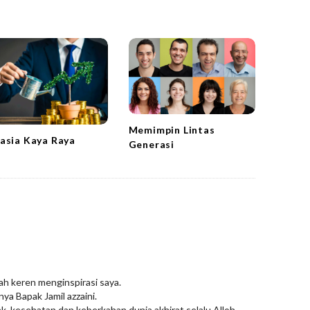
Memimpin Lintas
asia Kaya Raya
Generasi
ah keren menginspirasi saya.
ya Bapak Jamil azzaini.
k, kesehatan dan keberkahan dunia akhirat selalu Alloh