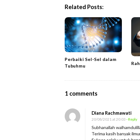
N
Related Posts:
a
v
i
g
a
t
Perbaiki Sel-Sel dalam
i
Rah
Tubuhmu
o
n
O
1 comments
n
C
Diana Rachmawati
i
20/08/2021 at 20:03
- Reply
n
Subhanallah walhamdulill
Terima kasih banyak ilmun
t
Sukses selalu untuk bapa