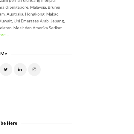
zzaini pernah diundang menjadi
ra di Singapore, Malaysia, Brunei
am, Australia, Hongkong, Makao,
uwait, Uni Emerates Arab, Jepang,
elatan, Mesir dan Amerika Serikat.
re ...
 Me
ibe Here