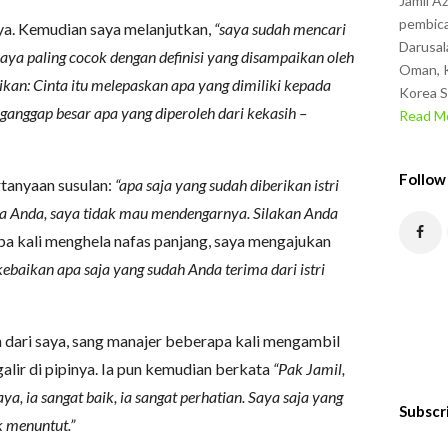
Jamil A
pembica
ya. Kemudian saya melanjutkan,
“saya sudah mencari
Darusal
 saya paling cocok dengan definisi yang disampaikan oleh
Oman, K
kan: Cinta itu melepaskan apa yang dimiliki kepada
Korea S
ganggap besar apa yang diperoleh dari kekasih –
Read Mo
Follow
tanyaan susulan:
“apa saja yang sudah diberikan istri
ia Anda, saya tidak mau mendengarnya. Silakan Anda
pa kali menghela nafas panjang, saya mengajukan
 kebaikan apa saja yang sudah Anda terima dari istri
 dari saya, sang manajer beberapa kali mengambil
alir di pipinya. Ia pun kemudian berkata
“Pak Jamil,
aya, ia sangat baik, ia sangat perhatian. Saya saja yang
Subscr
k menuntut.”