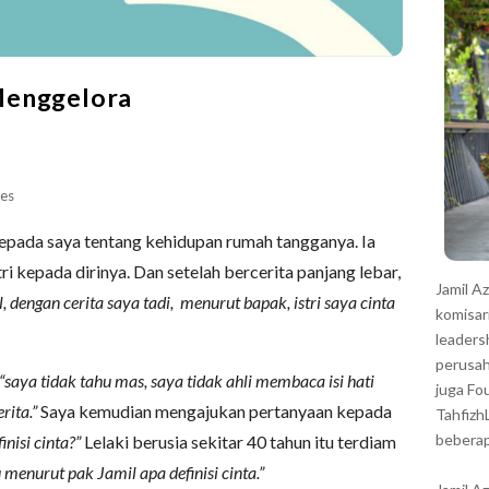
r
Menggelora
es
epada saya tentang kehidupan rumah tangganya. Ia
ri kepada dirinya. Dan setelah bercerita panjang lebar,
Jamil A
, dengan cerita saya tadi, menurut bapak, istri saya cinta
komisar
leaders
perusah
“saya tidak tahu mas, saya tidak ahli membaca isi hati
juga Fo
ita.”
Saya kemudian mengajukan pertanyaan kepada
Tahfizh
beberap
nisi cinta?”
Lelaki berusia sekitar 40 tahun itu terdiam
 menurut pak Jamil apa definisi cinta.”