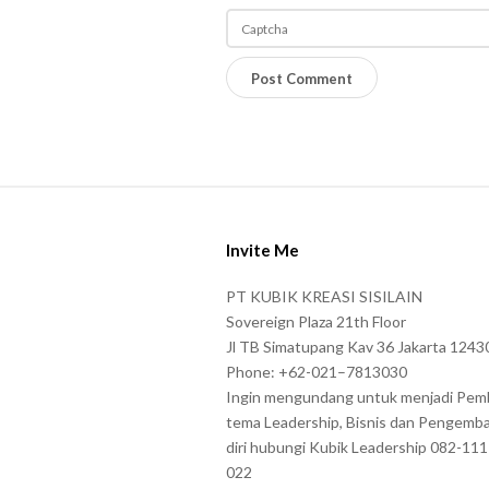
e
l
P
o
l
r
e
a
a
s
S
e
i
e
Invite Me
t
n
e
PT KUBIK KREASI SISILAIN
t
F
Sovereign Plaza 21th Floor
e
o
Jl TB Simatupang Kav 36 Jakarta 1243
r
Phone: +62-021–7813030
o
t
Ingin mengundang untuk menjadi Pem
t
tema Leadership, Bisnis dan Pengemb
h
e
diri hubungi Kubik Leadership 082-11
e
r
022
c