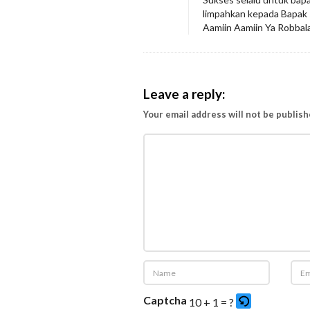
a
limpahkan kepada Bapak 
Y
Aamiin Aamiin Ya Robbal
a
n
g
Leave a reply:
S
Your email address will not be publish
e
m
a
k
i
n
M
e
n
g
Captcha
10 + 1 = ?
g