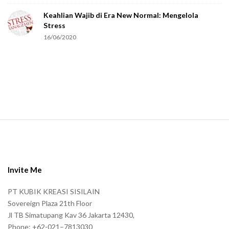
e
Keahlian Wajib di Era New Normal: Mengelola
h
Stress
u
16/06/2020
m
a
n
.
S
i
t
e
Invite Me
F
PT KUBIK KREASI SISILAIN
o
Sovereign Plaza 21th Floor
o
Jl TB Simatupang Kav 36 Jakarta 12430,
t
Phone: +62-021–7813030