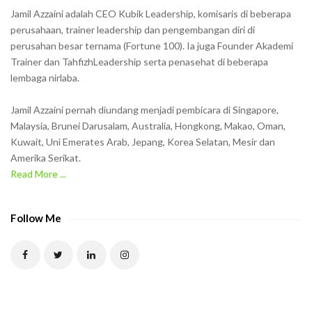
h
Jamil Azzaini adalah CEO Kubik Leadership, komisaris di beberapa
o
perusahaan, trainer leadership dan pengembangan diri di
w
perusahan besar ternama (Fortune 100). Ia juga Founder Akademi
Trainer dan TahfizhLeadership serta penasehat di beberapa
n
lembaga nirlaba.
i
n
Jamil Azzaini pernah diundang menjadi pembicara di Singapore,
t
Malaysia, Brunei Darusalam, Australia, Hongkong, Makao, Oman,
h
Kuwait, Uni Emerates Arab, Jepang, Korea Selatan, Mesir dan
Amerika Serikat.
e
Read More ...
C
A
P
Follow Me
T
C
H
A
t