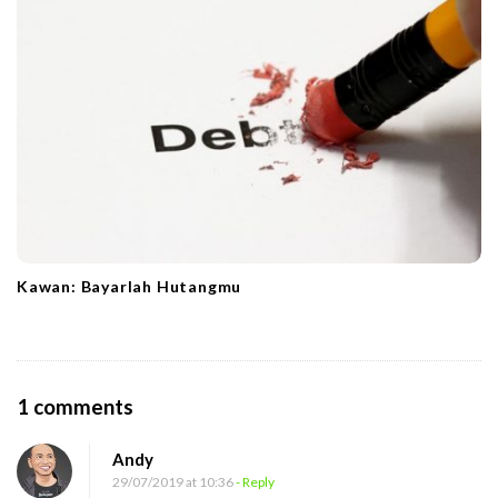
Kawan: Bayarlah Hutangmu
O
1 comments
n
Andy
B
29/07/2019 at 10:36
- Reply
e