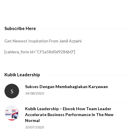
o
v
e
Subscribe Here
r
i
Get Newest Inspiration From Jamil Azzaini
f
[caldera_form id=”CF5a58d0d9286b0″]
y
t
h
Kubik Leadership
a
t
Sukses Dengan Membahagiakan Karyawan
S
14/08/2020
y
o
Kubik Leadership – Ebook How Team Leader
u
Accelerate Business Performance In The New
a
Normal
r
10/07/2020