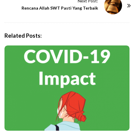
t
Next Post:
N
Rencana Allah SWT Pasti Yang Terbaik
a
v
i
Related Posts:
g
a
t
i
o
n