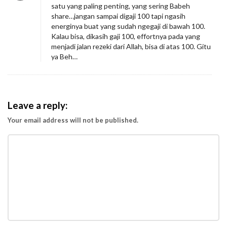
satu yang paling penting, yang sering Babeh
r
share…jangan sampai digaji 100 tapi ngasih
a
energinya buat yang sudah ngegaji di bawah 100.
Kalau bisa, dikasih gaji 100, effortnya pada yang
p
menjadi jalan rezeki dari Allah, bisa di atas 100. Gitu
a
ya Beh…
G
a
j
Leave a reply:
i
Your email address will not be published.
I
d
e
a
l
F
r
e