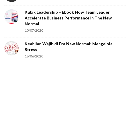
o
Kubik Leadership – Ebook How Team Leader
u
Accelerate Business Performance In The New
a
Normal
r
10/07/2020
e
Keahlian Wajib di Era New Normal: Mengelola
h
Stress
u
16/06/2020
m
a
n
.
S
i
t
e