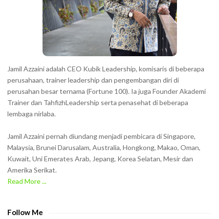
e
r
s
s
h
Jamil Azzaini adalah CEO Kubik Leadership, komisaris di beberapa
o
perusahaan, trainer leadership dan pengembangan diri di
w
perusahan besar ternama (Fortune 100). Ia juga Founder Akademi
Trainer dan TahfizhLeadership serta penasehat di beberapa
n
lembaga nirlaba.
i
n
Jamil Azzaini pernah diundang menjadi pembicara di Singapore,
t
Malaysia, Brunei Darusalam, Australia, Hongkong, Makao, Oman,
h
Kuwait, Uni Emerates Arab, Jepang, Korea Selatan, Mesir dan
Amerika Serikat.
e
Read More ...
C
A
P
Follow Me