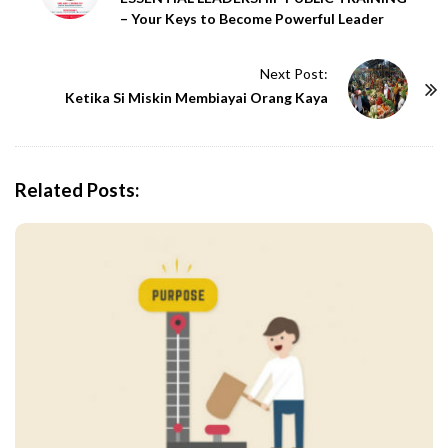
– Your Keys to Become Powerful Leader
s
t
Next Post:
N
Ketika Si Miskin Membiayai Orang Kaya
a
v
i
g
Related Posts:
a
t
i
o
n