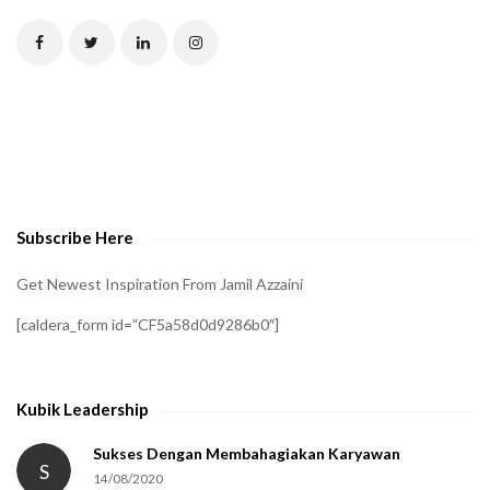
T
C
H
A
t
o
v
e
Subscribe Here
r
i
Get Newest Inspiration From Jamil Azzaini
f
[caldera_form id=”CF5a58d0d9286b0″]
y
t
h
Kubik Leadership
a
t
Sukses Dengan Membahagiakan Karyawan
S
14/08/2020
y