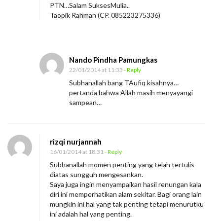
PTN…Salam SuksesMulia..
Taopik Rahman (CP. 085223275336)
Nando Pindha Pamungkas
22/01/2014 at 11:33
- Reply
Subhanallah bang TAufiq kisahnya…
pertanda bahwa Allah masih menyayangi
sampean…
rizqi nurjannah
16/01/2014 at 18:31
- Reply
Subhanallah momen penting yang telah tertulis
diatas sungguh mengesankan.
Saya juga ingin menyampaikan hasil renungan kala
diri ini memperhatikan alam sekitar. Bagi orang lain
mungkin ini hal yang tak penting tetapi menurutku
ini adalah hal yang penting.