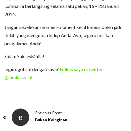
Lomba ini berlangsung selama satu pekan, 16 – 23 Januari
2014.
Jangan sepelekan moment-moment kecil karena boleh jadi
itulah yang mengubah hidup Anda. Ayo, segera tuliskan
pengalaman Anda!
Salam SuksesMulia!
Ingin ngobrol dengan saya?
Follow saya di twitter:
@jamilazzaini
P
Previous Post:
B
o
Bukan Keinginan
s