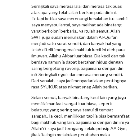
Serngkali saya merasa lalai dan merasa tak puas
atas apa yang telah allah berikan pada diri ini.
Tetapi ketika saya merenungi kesalahan itu sambil
saya menyapu lantai, saya melihat ada binatang
yang berkoloni berbaris,, ya itulah semut. Allah
SWT juga sudah menuliskan dalam Al-Qur’an
menjadi satu surat sendiri, dan banyak hal yang
telah diteliti mengenai makhluk kecil ini oleh para
ilmuwan. Allahu Akbar luar biasa. Dia kecil dan tak
berdaya namun ia dapat bertahan hidup dengan
saling bergotong royong. bagaimana dengan diri
ini? Seringkali egois dan merasa menang sendiri.
Dari sanalah, saya jadi menyadari akan pentingnya
rasa SYUKUR atas nikmat ynag Allah berikan.
Selain semut, banyak binatang kecil lain yang juga
memiliki manfaat sangat luar biasa, seperti
belatung yang sering saya temui di tempat
sampah.. Ia kecil, menjijikkan tapi ia bisa bermanfaat
bagi makhluk yang lain. bagaimana dengan diri ini ya
Allah??? saya jadi terngiang selalu prinsip AA Gym,
jika kita ingin melakukan perubahan maka