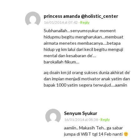
princess amanda @holistic_center
16/01/2014 at 07:42
- Reply
Subhanallah…senyumsyukur moment
hidupmu begitu mengharukan…membuat
airmata menetes membacanya….betapa
hidup yg km lalui dari kecil begitu menguji
mental dan kesabaran de’…
barokallah fiikum…
aq doain km jd orang sukses dunia akhirat de’
dan impian menjadi motivator anak yatim dan
bapak 1000 yatim segera terwujud….aamiin
Senyum Syukur
16/01/2014 at 08:38
- Reply
aamiin.. Makasih Teh.. ga sabar
jumpa di WBT tgl 14 Feb nanti