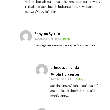
mohon hadiah bukunya kek, meskipun bukan yang
terbaik tp saya butuh bukunya kek, saya baru
punya ON yg lain blm
Senyum Syukur
16/01/2014 at 08:43
- Reply
Semoga impiannya tercapai Mas.. aamiin.
princess amanda
@holistic_center
16/01/2014 at 11:43
- Reply
aamiin…insyaAllah…doain ya de’
agar selalu istiqomah smp ajal
menjelang….