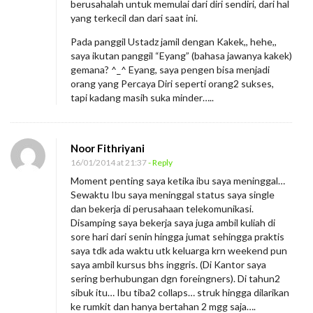
berusahalah untuk memulai dari diri sendiri, dari hal
yang terkecil dan dari saat ini.
Pada panggil Ustadz jamil dengan Kakek,, hehe,,
saya ikutan panggil “Eyang” (bahasa jawanya kakek)
gemana? ^_^ Eyang, saya pengen bisa menjadi
orang yang Percaya Diri seperti orang2 sukses,
tapi kadang masih suka minder…..
Noor Fithriyani
16/01/2014 at 21:37
- Reply
Moment penting saya ketika ibu saya meninggal…
Sewaktu Ibu saya meninggal status saya single
dan bekerja di perusahaan telekomunikasi.
Disamping saya bekerja saya juga ambil kuliah di
sore hari dari senin hingga jumat sehingga praktis
saya tdk ada waktu utk keluarga krn weekend pun
saya ambil kursus bhs inggris. (Di Kantor saya
sering berhubungan dgn foreingners). Di tahun2
sibuk itu… Ibu tiba2 collaps… struk hingga dilarikan
ke rumkit dan hanya bertahan 2 mgg saja….