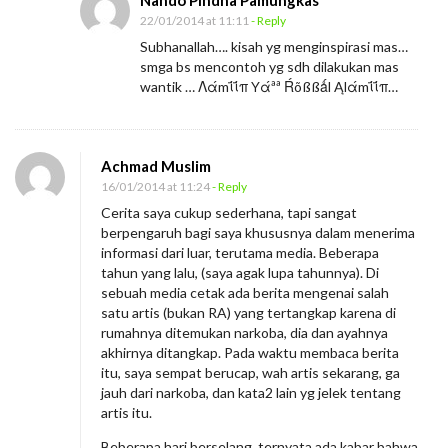
Nando Pindha Pamungkas
22/01/2014 at 11:11
- Reply
Subhanallah…. kisah yg menginspirasi mas…
smga bs mencontoh yg sdh dilakukan mas
wantik … Λάmΐΐπ Yάªª Ŕõßßǻl Ąlάmΐΐπ…
Achmad Muslim
16/01/2014 at 11:24
- Reply
Cerita saya cukup sederhana, tapi sangat
berpengaruh bagi saya khususnya dalam menerima
informasi dari luar, terutama media. Beberapa
tahun yang lalu, (saya agak lupa tahunnya). Di
sebuah media cetak ada berita mengenai salah
satu artis (bukan RA) yang tertangkap karena di
rumahnya ditemukan narkoba, dia dan ayahnya
akhirnya ditangkap. Pada waktu membaca berita
itu, saya sempat berucap, wah artis sekarang, ga
jauh dari narkoba, dan kata2 lain yg jelek tentang
artis itu.
Beberapa hari berselang, ternyata ada kabar bahwa