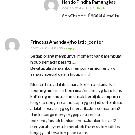
Nando Pindha Pamungkas
22/01/2014 at 10:31
- Reply
Λάmΐΐπ Yάªª Ŕõßßǻl Ąlάmΐΐπ…
Princess Amanda @holistic_center
16/01/2014 at 07:22
- Reply
Setiap orang mempunyai moment yang membuat
hidup semakin berarti ….
Begitupula denganku mempunyai moment yg
sangat special dalam hidup ini….l
Moment itu adalah dimana ketika pertama kali
seorang muslimah bernama Amanda yg baru lulus
kuliah ng memutuskan untuk berhijab sempurna
lengkap dengan cadar…..apa yg terjadi setelah itu
adalah sesuatu yg sgt menarik…krn semua tmn2
dan keluarga menganggap aku terlalu
extreme,fanatik bahkan aneh…bahkan kk laki2
menyuruh sy untuk merobek ijazah sy krn tdk bs
kerja jg katanya krn pake cadar…