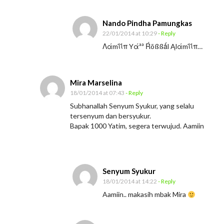
Nando Pindha Pamungkas
22/01/2014 at 10:29
- Reply
Λάmΐΐπ Yάªª Ŕõßßǻl Ąlάmΐΐπ…
Mira Marselina
18/01/2014 at 07:43
- Reply
Subhanallah Senyum Syukur, yang selalu
tersenyum dan bersyukur.
Bapak 1000 Yatim, segera terwujud. Aamiin
Senyum Syukur
18/01/2014 at 14:22
- Reply
Aamiin.. makasih mbak Mira