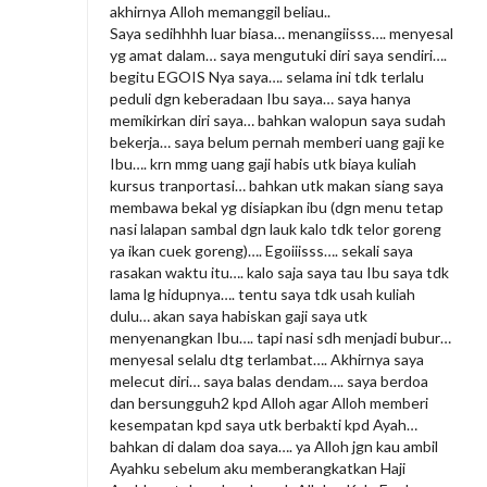
akhirnya Alloh memanggil beliau..
Saya sedihhhh luar biasa… menangiisss…. menyesal
yg amat dalam… saya mengutuki diri saya sendiri….
begitu EGOIS Nya saya…. selama ini tdk terlalu
peduli dgn keberadaan Ibu saya… saya hanya
memikirkan diri saya… bahkan walopun saya sudah
bekerja… saya belum pernah memberi uang gaji ke
Ibu…. krn mmg uang gaji habis utk biaya kuliah
kursus tranportasi… bahkan utk makan siang saya
membawa bekal yg disiapkan ibu (dgn menu tetap
nasi lalapan sambal dgn lauk kalo tdk telor goreng
ya ikan cuek goreng)…. Egoiiisss…. sekali saya
rasakan waktu itu…. kalo saja saya tau Ibu saya tdk
lama lg hidupnya…. tentu saya tdk usah kuliah
dulu… akan saya habiskan gaji saya utk
menyenangkan Ibu…. tapi nasi sdh menjadi bubur…
menyesal selalu dtg terlambat…. Akhirnya saya
melecut diri… saya balas dendam…. saya berdoa
dan bersungguh2 kpd Alloh agar Alloh memberi
kesempatan kpd saya utk berbakti kpd Ayah…
bahkan di dalam doa saya…. ya Alloh jgn kau ambil
Ayahku sebelum aku memberangkatkan Haji