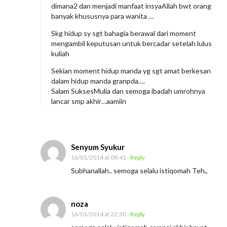
dimana2 dan menjadi manfaat insyaAllah bwt orang
banyak khususnya para wanita …
Skg hidup sy sgt bahagia berawal dari moment
mengambil keputusan untuk bercadar setelah lulus
kuliah
Sekian moment hidup manda yg sgt amat berkesan
dalam hidup manda granpda….
Salam SuksesMulia dan semoga ibadah umrohnya
lancar smp akhir…aamiin
Senyum Syukur
16/01/2014 at 08:41
- Reply
Subhanallah.. semoga selalu istiqomah Teh,,
noza
16/01/2014 at 22:30
- Reply