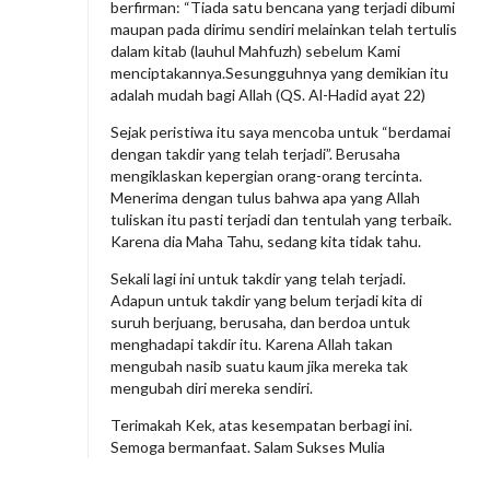
berfirman: “Tiada satu bencana yang terjadi dibumi
a
maupan pada dirimu sendiri melainkan telah tertulis
m
dalam kitab (lauhul Mahfuzh) sebelum Kami
menciptakannya.Sesungguhnya yang demikian itu
H
adalah mudah bagi Allah (QS. Al-Hadid ayat 22)
i
Sejak peristiwa itu saya mencoba untuk “berdamai
d
dengan takdir yang telah terjadi”. Berusaha
u
mengiklaskan kepergian orang-orang tercinta.
p
Menerima dengan tulus bahwa apa yang Allah
tuliskan itu pasti terjadi dan tentulah yang terbaik.
A
Karena dia Maha Tahu, sedang kita tidak tahu.
n
Sekali lagi ini untuk takdir yang telah terjadi.
d
Adapun untuk takdir yang belum terjadi kita di
a
suruh berjuang, berusaha, dan berdoa untuk
?
menghadapi takdir itu. Karena Allah takan
mengubah nasib suatu kaum jika mereka tak
mengubah diri mereka sendiri.
Terimakah Kek, atas kesempatan berbagi ini.
Semoga bermanfaat. Salam Sukses Mulia