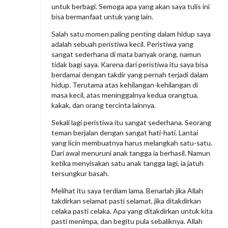
a
untuk berbagi. Semoga apa yang akan saya tulis ini
M
bisa bermanfaat untuk yang lain.
o
Salah satu momen paling penting dalam hidup saya
m
adalah sebuah peristiwa kecil. Peristiwa yang
sangat sederhana di mata banyak orang, namun
e
tidak bagi saya. Karena dari peristiwa itu saya bisa
n
berdamai dengan takdir yang pernah terjadi dalam
t
hidup. Terutama atas kehilangan-kehilangan di
masa kecil, atas meninggalnya kedua orangtua,
P
kakak, dan orang tercinta lainnya.
e
Sekali lagi peristiwa itu sangat sederhana. Seorang
n
teman berjalan dengan sangat hati-hati. Lantai
t
yang licin membuatnya harus melangkah satu-satu.
Dari awal menuruni anak tangga ia berhasil. Namun
i
ketika menyisakan satu anak tangga lagi, ia jatuh
n
tersungkur basah.
g
Melihat itu saya terdiam lama. Benarlah jika Allah
d
takdirkan selamat pasti selamat, jika ditakdirkan
a
celaka pasti celaka. Apa yang ditakdirkan untuk kita
pasti menimpa, dan begitu pula sebaliknya. Allah
l