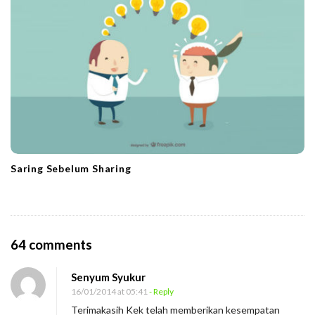
Saring Sebelum Sharing
O
64 comments
n
Senyum Syukur
A
16/01/2014 at 05:41
- Reply
p
Terimakasih Kek telah memberikan kesempatan