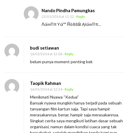
Nando Pindha Pamungkas
22/01/2014 at 11:12
- Reply
Λάmΐΐπ Yάªª Ŕõßßǻl Ąlάmΐΐπ…
budi setiawan
16/01/2014 at 12:06
- Reply
belum punya moment penting kek
Taopik Rahman
16/01/2014 at 12:34
- Reply
Menikmati Nyawa “Kedua”
Banyak nyawa mungkin hanya terjadi pada sebuah
tanyangan film kartun saja. Tapi saya hampir
merasakannya. benar, hampir saja merasakannya.
Singkat cerita saya mengikuti latihan dasar sebuah
organisasi, namun dalam kondisi cuaca yang tak
bersahabat. setelah mendirikan tenda kami pun