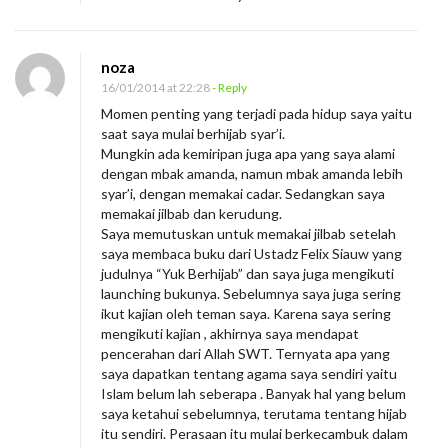
noza
16/01/2014 at 22:28
- Reply
Momen penting yang terjadi pada hidup saya yaitu
saat saya mulai berhijab syar’i.
Mungkin ada kemiripan juga apa yang saya alami
dengan mbak amanda, namun mbak amanda lebih
syar’i, dengan memakai cadar. Sedangkan saya
memakai jilbab dan kerudung.
Saya memutuskan untuk memakai jilbab setelah
saya membaca buku dari Ustadz Felix Siauw yang
judulnya “Yuk Berhijab” dan saya juga mengikuti
launching bukunya. Sebelumnya saya juga sering
ikut kajian oleh teman saya. Karena saya sering
mengikuti kajian , akhirnya saya mendapat
pencerahan dari Allah SWT. Ternyata apa yang
saya dapatkan tentang agama saya sendiri yaitu
Islam belum lah seberapa . Banyak hal yang belum
saya ketahui sebelumnya, terutama tentang hijab
itu sendiri. Perasaan itu mulai berkecambuk dalam