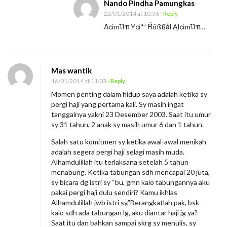
Nando Pindha Pamungkas
22/01/2014 at 10:36
- Reply
Λάmΐΐπ Yάªª Ŕõßßǻl Ąlάmΐΐπ…
Mas wantik
16/01/2014 at 11:03
- Reply
Momen penting dalam hidup saya adalah ketika sy
pergi haji yang pertama kali. Sy masih ingat
tanggalnya yakni 23 Desember 2003. Saat itu umur
sy 31 tahun, 2 anak sy masih umur 6 dan 1 tahun.
Salah satu komitmen sy ketika awal-awal menikah
adalah segera pergi haji selagi masih muda.
Alhamdulillah itu terlaksana setelah 5 tahun
menabung. Ketika tabungan sdh mencapai 20 juta,
sy bicara dg istri sy “bu, gmn kalo tabungannya aku
pakai pergi haji dulu sendiri? Kamu ikhlas
Alhamdulillah jwb istri sy,”Berangkatlah pak, bsk
kalo sdh ada tabungan lg, aku diantar haji jg ya?
Saat itu dan bahkan sampai skrg sy menulis, sy