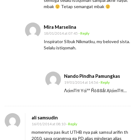
semoga selalu istiqomah sampai akhir hayat
mbak
Tetap semangat mbak
Mira Marselina
18/01/2014 at 07:45
- Reply
Inspirator SIbuk Nikmatku, my beloved sista.
Selalu istiqomah.
Nando Pindha Pamungkas
19/01/2014 at 14:56
- Reply
Λάmΐΐπ Yάªª Ŕõßßǻl Ąlάmΐΐπ…
ali samsudin
16/01/2014 at 08:10
- Reply
momennya pas ikut UTHB nya pak samsul arifin th
2010, saya orangnya ga PD alias minderan alias