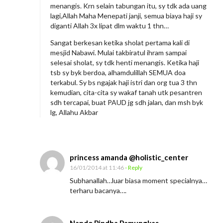
menangis. Krn selain tabungan itu, sy tdk ada uang
lagi,Allah Maha Menepati janji, semua biaya haji sy
diganti Allah 3x lipat dlm waktu 1 thn…
Sangat berkesan ketika sholat pertama kali di
mesjid Nabawi. Mulai takbiratul ihram sampai
selesai sholat, sy tdk henti menangis. Ketika haji
tsb sy byk berdoa, alhamdulillah SEMUA doa
terkabul. Sy bs ngajak haji istri dan org tua 3 thn
kemudian, cita-cita sy wakaf tanah utk pesantren
sdh tercapai, buat PAUD jg sdh jalan, dan msh byk
lg, Allahu Akbar
princess amanda @holistic_center
16/01/2014 at 11:46
- Reply
Subhanallah…luar biasa moment specialnya…
terharu bacanya….