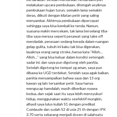
melakukan upcara pembukaan, ditengah asyiknya
pembukaan hujan turun, semakin lama semakin
deras, diikuti dengan kilatan petir yang saling
menyambar. Akhirnya pembukaan dipercepat
sehingga saya bisa kembali ke tenda. Namun,
suasana makin mencekam, tak lama berselang tiba-
tiba saya merasa seperti pesawat yang take off
mendadak. perasaan sedang berada dalam ruangan
gelap gulita, tubuh ini kaku tak bisa digerakan,
layaknya orang yang stroke..hanya kata “Alloh…
Alloh…” yang bisa keluar dalam kondisi setengah
sadar ini. dan saya pun digotong oleh panitia.
Setelah digotong ke tempat yg aman, saya pun
dibawa ke UGD terdekat. Setelah saya agak baikan,
panitia menyampaikan bahwa saya dan 13 org
kawan yg lain tersambar petir. Saya hanya
mengucap hamdalah, masih diberikan nyawa
kedua..dan sejak saat itu saya lebih mensyukuri
hidup, menggunakan waktu seefektif mungkin,
alhasil saya lulus kuliah S1 dengan predikat
Cumlaude dan sudah S2 di usia 25 th dengan IPK
3.70 serta sekarang menjadi dosen di salahsatu