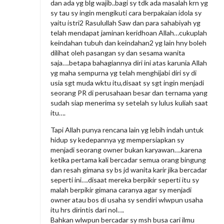
dan ada yg blg wajib..bagi sy tdk ada masalah krn yg
sy tau sy ingin mengikuti cara berpakaian idola sy
yaitu istri2 Rasulullah Saw dan para sahabiyah yg
telah mendapat jaminan keridhoan Allah…cukuplah
keindahan tubuh dan keindahan2 yg lain hny boleh
dilihat oleh pasangan sy dan sesama wanita
saja….betapa bahagiannya diri ini atas karunia Allah
yg maha sempurna yg telah menghijabi diri sy di
usia sgt muda wktu itu,disaat sy sgt ingin menjadi
seorang PR di perusahaan besar dan ternama yang
sudah siap menerima sy setelah sy lulus kuliah saat
itu….
Tapi Allah punya rencana lain yg lebih indah untuk
hidup sy kedepannya yg mempersiapkan sy
menjadi seorang owner bukan karyawan….karena
ketika pertama kali bercadar semua orang bingung
dan resah gimana sy bs jd wanita karir jika bercadar
seperti ini….disaat mereka berpikir seperti itu sy
malah berpikir gimana caranya agar sy menjadi
owner atau bos di usaha sy sendiri wlwpun usaha
itu hrs dirintis dari nol….
Bahkan wlwpun bercadar sy msh busa cari ilmu