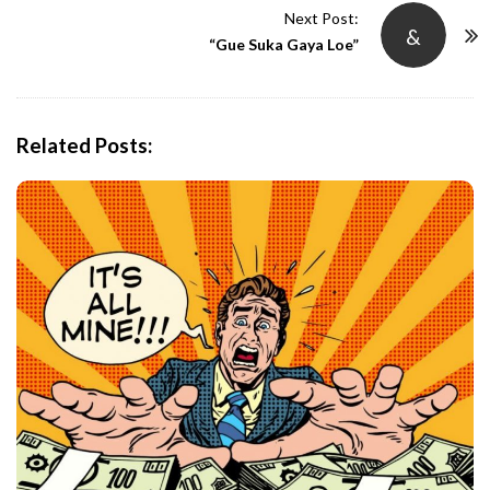
t
Next Post:
&
N
“Gue Suka Gaya Loe”
a
v
i
Related Posts:
g
a
t
i
o
n