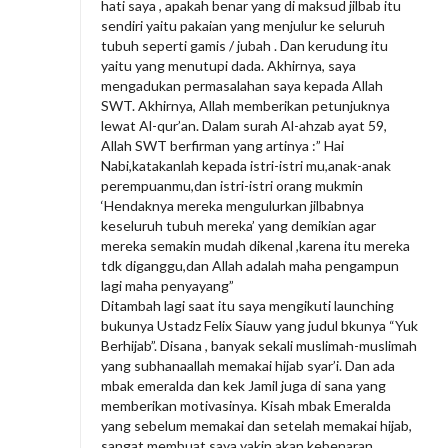
hati saya , apakah benar yang di maksud jilbab itu
sendiri yaitu pakaian yang menjulur ke seluruh
tubuh seperti gamis / jubah . Dan kerudung itu
yaitu yang menutupi dada. Akhirnya, saya
mengadukan permasalahan saya kepada Allah
SWT. Akhirnya, Allah memberikan petunjuknya
lewat Al-qur’an. Dalam surah Al-ahzab ayat 59,
Allah SWT berfirman yang artinya :” Hai
Nabi,katakanlah kepada istri-istri mu,anak-anak
perempuanmu,dan istri-istri orang mukmin
‘Hendaknya mereka mengulurkan jilbabnya
keseluruh tubuh mereka’ yang demikian agar
mereka semakin mudah dikenal ,karena itu mereka
tdk diganggu,dan Allah adalah maha pengampun
lagi maha penyayang”
Ditambah lagi saat itu saya mengikuti launching
bukunya Ustadz Felix Siauw yang judul bkunya “Yuk
Berhijab”. Disana , banyak sekali muslimah-muslimah
yang subhanaallah memakai hijab syar’i. Dan ada
mbak emeralda dan kek Jamil juga di sana yang
memberikan motivasinya. Kisah mbak Emeralda
yang sebelum memakai dan setelah memakai hijab,
sangat membuat saya yakin akan kebenaran