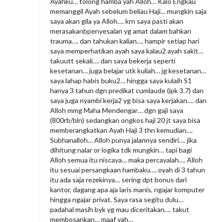
Ayahku… tolong hamba yah Alloh… Kalo Engkau
memanggil Ayah sebelum beliau Haji… mungkin saja
saya akan gila ya Alloh…. krn saya pasti akan
merasakanbpenyesalan yg amat dalam bahkan
trauma…. dan tahukan kalian…. hampir setiap hari
saya memperhatikan ayah saya kalau2 ayah sakit…
takuutt sekali…. dan saya bekerja seperti
kesetanan… juga belajar utk kuliah… jg kesetanan…
saya lahap habis buku2… hingga saya kulaih S1
hanya 3 tahun dgn predikat cumlaude (ipk 3.7) dan
saya juga nyambi kerja2 yg bisa saya kerjakan…. dan
Alloh mmg Maha Mendengar… dgn gaji saya
(800rb/bln) sedangkan ongkos haji 20 jt saya bisa
memberangkatkan Ayah Haji 3 thn kemudian….
Subhanalloh… Alloh punya jalannya sendiri…. jika
dihitung nalar or logika tdk mungkin… tapi bagi
Alloh semua itu niscaya… maka percayalah…. Alloh
itu sesuai persangkaan hambaku…. oyah di 3 tahun
itu ada saja rezekinya… sering dpt bonus dari
kantor, dagang apa aja laris manis, ngajar komputer
hingga ngajar privat. Saya rasa segitu dulu…
padahal masih byk yg mau diceritakan…. takut
membosankan… maaf yah…