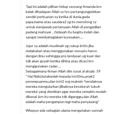
Tapi ini adalah pilihan hidup seorang Amanda krn
kelak dihadapan Allah sy hrs pertangungjwbkan
sendiri perbuatan sy ketika di dunia,gada
papa,mama atau saudara2 yg bs menolong sy
untuk menjawab pertanyaan Allah di pengadilan
padang mahsyar …hidayah itu begitu indah dan
sangat membahagiakan kurasakan….
Jujur sy adalah muslimah yg cukup kritis jika
melakukan atau menggunakan sesuatu harus
dengan ilmu sehingga pns landasan yg kuat dan
tdk akan goyah ketika dihina atau dicaci krn
menggunakan cadar….
Sebagaimana firman Allah dlm surat al ahzab :59
” Hai Nabi,katakanlah kepada istri2mu,anak2
perempuanmu,dan istri2 org mukmin ‘hendaknya
mereka mengulurkan jilbabnya keseluruh tubuh
mereka’ yang demikian agar mereka semakin mudah
dikenal ,krn itu mereka tdk diganggu,dan Allah
adalah maha pengampun lagi maha penyayang”
Wlwpun ada sebagian ulama mengatakan sunnah