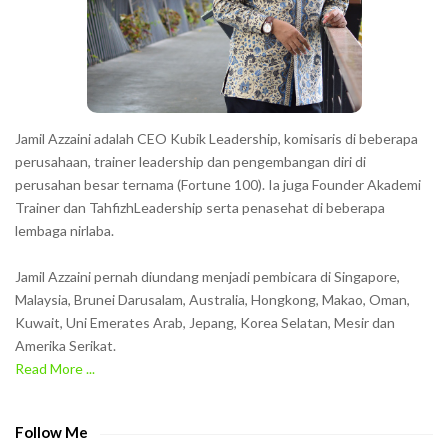
e
r
s
s
h
Jamil Azzaini adalah CEO Kubik Leadership, komisaris di beberapa
o
perusahaan, trainer leadership dan pengembangan diri di
w
perusahan besar ternama (Fortune 100). Ia juga Founder Akademi
Trainer dan TahfizhLeadership serta penasehat di beberapa
n
lembaga nirlaba.
i
n
Jamil Azzaini pernah diundang menjadi pembicara di Singapore,
t
Malaysia, Brunei Darusalam, Australia, Hongkong, Makao, Oman,
h
Kuwait, Uni Emerates Arab, Jepang, Korea Selatan, Mesir dan
Amerika Serikat.
e
Read More ...
C
A
P
Follow Me