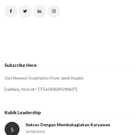
T
C
H
A
t
o
v
e
Subscribe Here
r
i
Get Newest Inspiration From Jamil Azzaini
f
[caldera_form id=”CF5a58d0d9286b0″]
y
t
h
Kubik Leadership
a
t
Sukses Dengan Membahagiakan Karyawan
S
14/08/2020
y