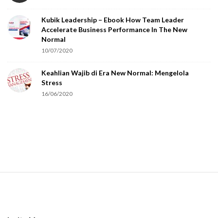
o
Kubik Leadership – Ebook How Team Leader
u
Accelerate Business Performance In The New
a
Normal
r
10/07/2020
e
Keahlian Wajib di Era New Normal: Mengelola
h
Stress
u
16/06/2020
m
a
n
.
S
i
t
e