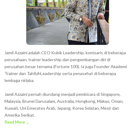
c
t
e
r
s
s
h
Jamil Azzaini adalah CEO Kubik Leadership, komisaris di beberapa
o
perusahaan, trainer leadership dan pengembangan diri di
w
perusahan besar ternama (Fortune 100). Ia juga Founder Akademi
Trainer dan TahfizhLeadership serta penasehat di beberapa
n
lembaga nirlaba.
i
n
Jamil Azzaini pernah diundang menjadi pembicara di Singapore,
t
Malaysia, Brunei Darusalam, Australia, Hongkong, Makao, Oman,
h
Kuwait, Uni Emerates Arab, Jepang, Korea Selatan, Mesir dan
Amerika Serikat.
e
Read More ...
C
A