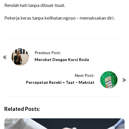
Rendah hati tanpa dibuat-buat.
Pekerja keras tanpa kelihatan ngoyo – memaksakan diri.
P
Previous Post:
o
Meroket Dengan Kursi Roda
s
t
Next Post:
N
Percepatan Rezeki = Taat – Maksiat
a
v
i
Related Posts:
g
a