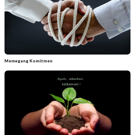
t
i
o
n
Memegang Komitmen