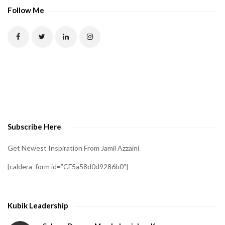
P
Follow Me
T
C
H
A
t
o
v
e
Subscribe Here
r
i
Get Newest Inspiration From Jamil Azzaini
f
[caldera_form id=”CF5a58d0d9286b0″]
y
t
h
Kubik Leadership
a
t