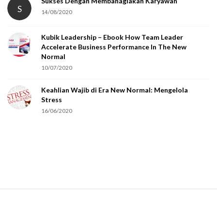
Sukses Dengan Membahagiakan Karyawan
S
14/08/2020
y
o
Kubik Leadership – Ebook How Team Leader
u
Accelerate Business Performance In The New
a
Normal
r
10/07/2020
e
Keahlian Wajib di Era New Normal: Mengelola
h
Stress
u
16/06/2020
m
a
n
.
S
i