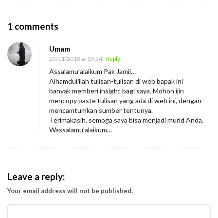
O
1 comments
n
Umam
W
25/11/2018 at 19:54
- Reply
a
Assalamu’alaikum Pak Jamil…
r
Alhamdulillah tulisan-tulisan di web bapak ini
d
banyak memberi insight bagi saya. Mohon ijin
mencopy paste tulisan yang ada di web ini, dengan
a
mencamtumkan sumber tentunya.
h
Terimakasih, semoga saya bisa menjadi murid Anda.
Wassalamu’alaikum…
Leave a reply:
Your email address will not be published.