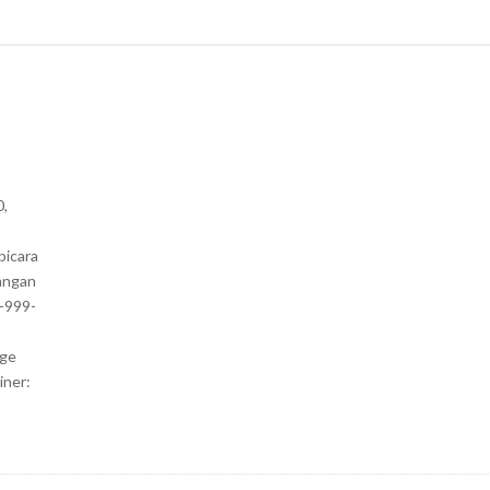
0,
bicara
angan
1-999-
nge
iner: