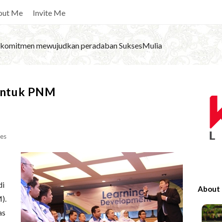
out Me
Invite Me
komitmen mewujudkan peradaban SuksesMulia
S
 untuk PNM
i
t
e
es
S
i
d
e
di
About
b
).
a
as