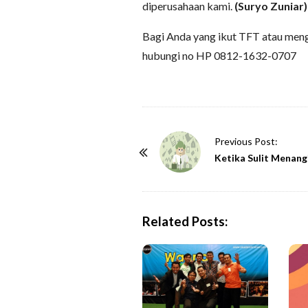
diperusahaan kami.
(Suryo Zuniar)
Bagi Anda yang ikut TFT atau meng
hubungi no HP 0812-1632-0707
P
Previous Post:
o
Ketika Sulit Menangi
s
t
N
Related Posts:
a
v
i
g
a