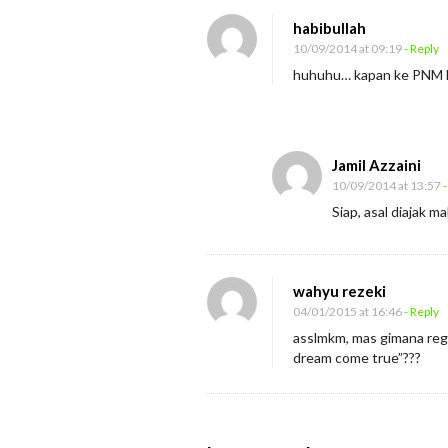
r
habibullah
10/09/2014 at 09:19
- Reply
T
huhuhu… kapan ke PNM
r
a
i
n
Jamil Azzaini
e
10/09/2014 at 13:57
-
Siap, asal diajak 
r
u
n
wahyu rezeki
t
04/01/2015 at 16:46
- Reply
u
asslmkm, mas gimana reg
k
dream come true”???
P
N
M