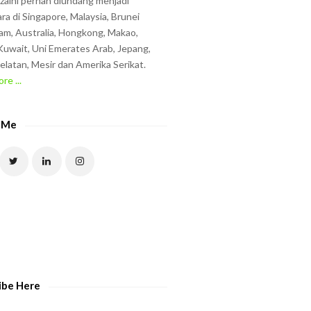
zzaini pernah diundang menjadi
ra di Singapore, Malaysia, Brunei
am, Australia, Hongkong, Makao,
uwait, Uni Emerates Arab, Jepang,
elatan, Mesir dan Amerika Serikat.
re ...
 Me
ibe Here