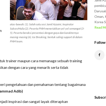
Jamil A
pembica
Darusal
Oman, K
Korea S
atas-bawah: (1). Salah satu sesi Jamil Azzaini, Inspirator
Read Mo
SuksesMulia (2). Peserta PNM meneriakkan yel-yel semangat (3-
n
5). Peserta beraksi presentasi dengan gaya dan karakternya
masing-masing (6). Ice Breaking, bentuk saling support di dalam
PNM team.
Follow
ntuk trainer maupun cara memanage sebuah training
aikan dengan cara yang menarik serta tidak
mberi pengetahuan dan pemahaman tentang bagaimana
ammad Adib)
Subscr
jadi inspirasi dan sangat layak diterapkan