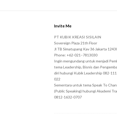
a
s
S
e
i
e
Invite Me
t
n
e
PT KUBIK KREASI SISILAIN
t
F
Sovereign Plaza 21th Floor
e
o
Jl TB Simatupang Kav 36 Jakarta 1243
r
Phone: +62-021–7813030
o
t
Ingin mengundang untuk menjadi Pem
t
tema Leadership, Bisnis dan Pengemb
h
e
diri hubungi Kubik Leadership 082-11
e
r
022
c
Sementara untuk tema Speak To Cha
h
(Public Speaking) hubungi Akademi Tra
a
0812-1632-0707
r
a