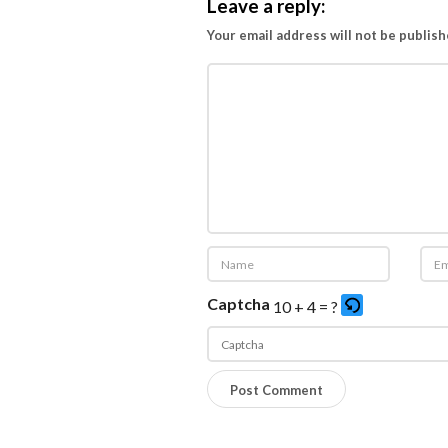
Leave a reply:
Your email address will not be publish
Captcha
10 + 4 = ?
P
l
e