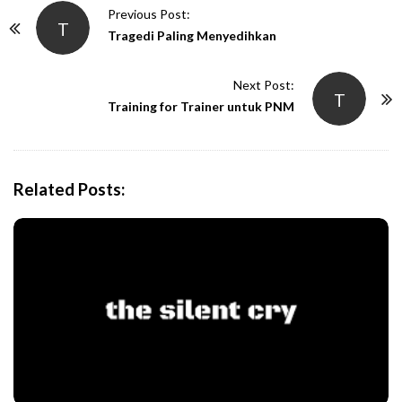
P
Previous Post:
T
o
Tragedi Paling Menyedihkan
s
t
Next Post:
T
N
Training for Trainer untuk PNM
a
v
i
Related Posts:
g
a
t
i
o
n