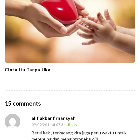
Cinta Itu Tanpa Jika
O
15 comments
n
alif akbar firnansyah
K
09/09/2014 at 07:34
- Reply
e
Betul kek , terkadang kita juga perlu waktu untuk
t
merenung dan mengintropeksi diri .