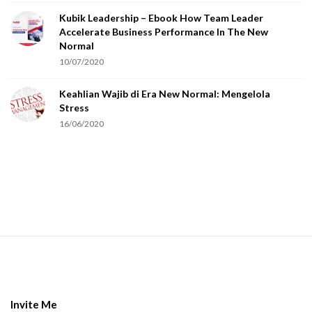
o
Kubik Leadership – Ebook How Team Leader
u
Accelerate Business Performance In The New
a
Normal
r
10/07/2020
e
Keahlian Wajib di Era New Normal: Mengelola
h
Stress
u
16/06/2020
m
a
n
.
S
i
t
e
Invite Me