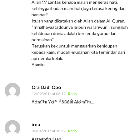
Allah??? Lantas kenapa malah mengeras hati,
sehingga ibadah mahdhah juga terasa kering dan
hambar?
Itulah yang dikatakan oleh Allah dalam Al-Quran,
“Innalhayaataddunya la’ibun wa lahwun ; sungguh
kehidupan dunia adalah bersenda gurau dan
permainan.”
Teruskan kek untuk mengajarkan kehidupan
kepada kami, mudah-mudahan kita terhindar dari
api neraka kelak.
Aamiin
Ora Dadi Opo
12/09/2014 at 06:17
- Reply
Λάmΐΐπ Yάªª Ŕõßßǻl Ąlάmΐΐπ…
irna
06/04/2015 at 10:32
- Reply
Astaghfirullaah….