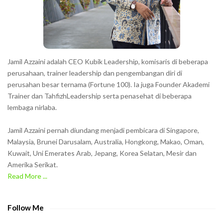
e
r
s
s
h
Jamil Azzaini adalah CEO Kubik Leadership, komisaris di beberapa
o
perusahaan, trainer leadership dan pengembangan diri di
w
perusahan besar ternama (Fortune 100). Ia juga Founder Akademi
Trainer dan TahfizhLeadership serta penasehat di beberapa
n
lembaga nirlaba.
i
n
Jamil Azzaini pernah diundang menjadi pembicara di Singapore,
t
Malaysia, Brunei Darusalam, Australia, Hongkong, Makao, Oman,
h
Kuwait, Uni Emerates Arab, Jepang, Korea Selatan, Mesir dan
Amerika Serikat.
e
Read More ...
C
A
P
Follow Me
T