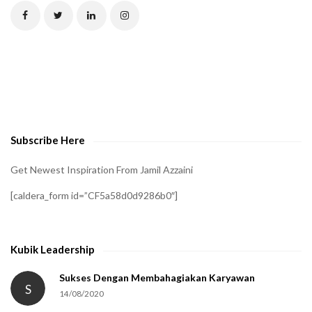
C
H
A
t
o
v
e
Subscribe Here
r
i
Get Newest Inspiration From Jamil Azzaini
f
[caldera_form id=”CF5a58d0d9286b0″]
y
t
h
Kubik Leadership
a
t
Sukses Dengan Membahagiakan Karyawan
S
14/08/2020
y