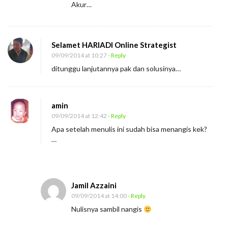
(
Akur…
1
)
Selamet HARIADI Online Strategist
09/09/2014 at 10:27
- Reply
ditunggu lanjutannya pak dan solusinya…
amin
09/09/2014 at 12:42
- Reply
Apa setelah menulis ini sudah bisa menangis kek?
…
Jamil Azzaini
09/09/2014 at 14:00
- Reply
Nulisnya sambil nangis