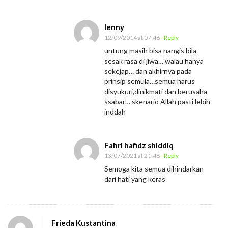
lenny
12/09/2014 at 07:46
- Reply
untung masih bisa nangis bila
sesak rasa di jiwa… walau hanya
sekejap… dan akhirnya pada
prinsip semula…semua harus
disyukuri,dinikmati dan berusaha
ssabar… skenario Allah pasti lebih
inddah
Fahri hafidz shiddiq
13/07/2021 at 21:48
- Reply
Semoga kita semua dihindarkan
dari hati yang keras
Frieda Kustantina