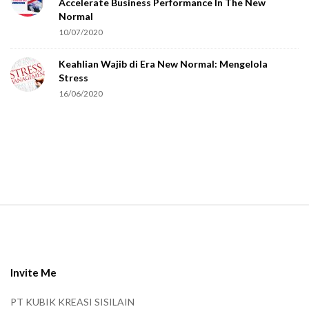
Accelerate Business Performance In The New
a
Normal
r
10/07/2020
e
Keahlian Wajib di Era New Normal: Mengelola
h
Stress
u
16/06/2020
m
a
n
.
S
i
t
e
Invite Me
F
PT KUBIK KREASI SISILAIN
o