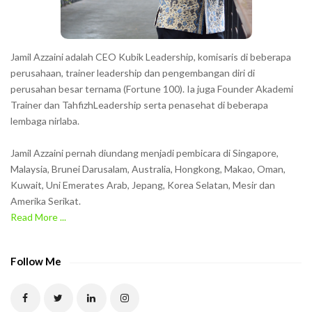
s
s
h
Jamil Azzaini adalah CEO Kubik Leadership, komisaris di beberapa
o
perusahaan, trainer leadership dan pengembangan diri di
w
perusahan besar ternama (Fortune 100). Ia juga Founder Akademi
Trainer dan TahfizhLeadership serta penasehat di beberapa
n
lembaga nirlaba.
i
n
Jamil Azzaini pernah diundang menjadi pembicara di Singapore,
t
Malaysia, Brunei Darusalam, Australia, Hongkong, Makao, Oman,
h
Kuwait, Uni Emerates Arab, Jepang, Korea Selatan, Mesir dan
Amerika Serikat.
e
Read More ...
C
A
P
Follow Me
T
C