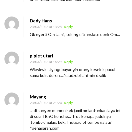
Dedy Hans
23/03/2013 at 13:25
- Reply
Gk ngerti Om Jamil, tolong ditranslate donk Om…
pipiet utari
23/03/2013 at 16:29
- Reply
Wkwkwk….lg ngebayangin orang keselek pacul
sama kulit duren….Naudzubillahi min dzalik
Mayang
23/03/2013 at 21:20
- Reply
Jadi kangen momen kek jamil melantunkan lagu ini
di sesi TBnC hehehe… Trus kenapa judulnya
‘tombok’ galau, kek.. Instead of tombo galau?
*penasaran.com