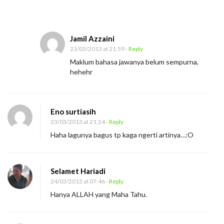
Jamil Azzaini
23/03/2013 at 21:59
- Reply
Maklum bahasa jawanya belum sempurna,
hehehr
Eno surtiasih
23/03/2013 at 21:24
- Reply
Haha lagunya bagus tp kaga ngerti artinya…:O
Selamet Hariadi
24/03/2013 at 07:46
- Reply
Hanya ALLAH yang Maha Tahu.