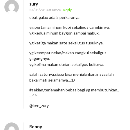
sury
24/03/2013 at 08:26
- Reply
obat galau ada 5 perkaranya
yg pertama,minum kopi sekaligus cangkirnya.
yg kedua minum baygon sampai mabuk.
yg ketiga makan sate sekaligus tusuknya.
yg keempat nelan/makan cangkul sekaligus
gagangnya.
yg kelima makan durian sekaligus kulitnya.
salah satunya,siapa bisa menjalankan,insyaallah
bakal mati selamamya…:D
#sekian,terjemahan bebas bagi yg membutuhkan..
…^^
@ken_zury
Renny