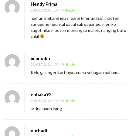
Hendy Prima
23/03/2013 at 07:47
- Reply
namun ingkang jelas, tiang (menungso) mboten
sanggung nguntal pacul sak gagange, meniko
saget niku mboten menungso maleh, nanging buto
cakil
imanudin
23/03/2013 at 07:49
- Reply
Kek, gak ngerti artinya.. cuma sebagian paham…
enhaka92
23/03/2013 at 07:58
- Reply
artina naon kang
nurhadi