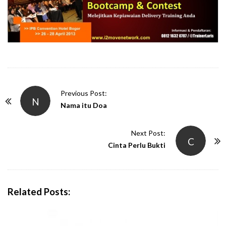
P
Previous Post:
N
o
Nama itu Doa
s
t
Next Post:
C
N
Cinta Perlu Bukti
a
v
i
Related Posts:
g
a