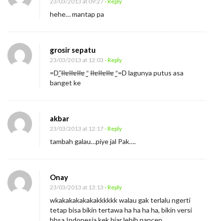
23/03/2013 at 09:27
- Reply
hehe… mantap pa
grosir sepatu
23/03/2013 at 12:03
- Reply
‎​=D”̮ƗƗɐƗƗɐƗƗɐ “̮ ƗƗɐƗƗɐƗƗɐ “̮=D lagunya putus asa
banget ke
akbar
23/03/2013 at 12:17
- Reply
tambah galau…piye jal Pak….
Onay
23/03/2013 at 13:13
- Reply
wkakakakakakakkkkkk walau gak terlalu ngerti
tetap bisa bikin tertawa ha ha ha ha, bikin versi
bhsa Indonesia kek biar lebih nancep…