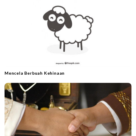
t
i
o
n
Mencela Berbuah Kehinaan