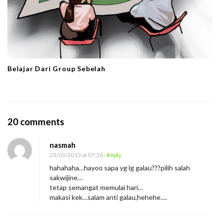
Belajar Dari Group Sebelah
O
20 comments
n
nasmah
T
23/03/2013 at 07:26
- Reply
o
hahahaha…hayoo sapa yg lg galau???pilih salah
m
sakwijine…
b
tetap semangat memulai hari…
makasi kek…salam anti galau,hehehe….
o
G