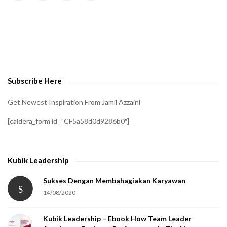
H
A
t
o
v
e
Subscribe Here
r
i
Get Newest Inspiration From Jamil Azzaini
f
[caldera_form id=”CF5a58d0d9286b0″]
y
t
h
Kubik Leadership
a
t
Sukses Dengan Membahagiakan Karyawan
S
14/08/2020
y
o
Kubik Leadership – Ebook How Team Leader
u