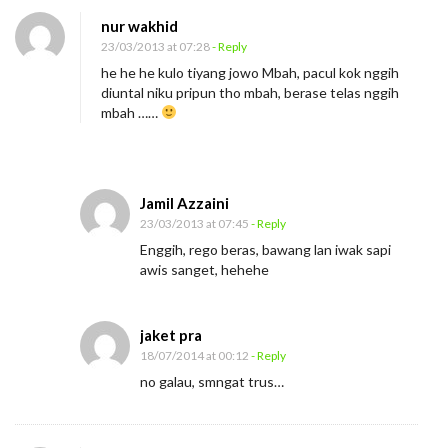
a
nur wakhid
l
23/03/2013 at 07:28
- Reply
a
he he he kulo tiyang jowo Mbah, pacul kok nggih
diuntal niku pripun tho mbah, berase telas nggih
u
mbah ……
Jamil Azzaini
23/03/2013 at 07:45
- Reply
Enggih, rego beras, bawang lan iwak sapi
awis sanget, hehehe
jaket pra
18/07/2014 at 00:12
- Reply
no galau, smngat trus…