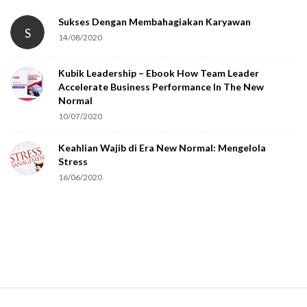
a
t
Sukses Dengan Membahagiakan Karyawan
S
14/08/2020
y
o
Kubik Leadership – Ebook How Team Leader
u
Accelerate Business Performance In The New
a
Normal
r
10/07/2020
e
Keahlian Wajib di Era New Normal: Mengelola
h
Stress
u
16/06/2020
m
a
n
.
S