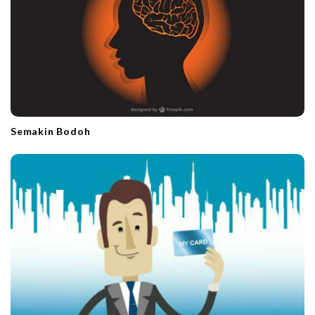
n
Semakin Bodoh