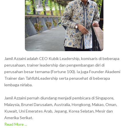
a
c
t
e
r
s
s
h
Jamil Azzaini adalah CEO Kubik Leadership, komisaris di beberapa
o
perusahaan, trainer leadership dan pengembangan diri di
w
perusahan besar ternama (Fortune 100). Ia juga Founder Akademi
Trainer dan TahfizhLeadership serta penasehat di beberapa
n
lembaga nirlaba.
i
n
Jamil Azzaini pernah diundang menjadi pembicara di Singapore,
t
Malaysia, Brunei Darusalam, Australia, Hongkong, Makao, Oman,
h
Kuwait, Uni Emerates Arab, Jepang, Korea Selatan, Mesir dan
Amerika Serikat.
e
Read More ...
C