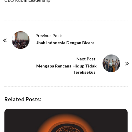
P
Previous Post:
o
Ubah Indonesia Dengan Bicara
s
t
Next Post:
N
Mengapa Rencana Hidup Tidak
Tereksekusi
a
v
i
g
Related Posts:
a
t
i
o