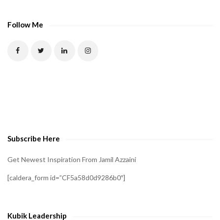
A
P
Follow Me
T
C
H
A
t
o
v
e
Subscribe Here
r
i
Get Newest Inspiration From Jamil Azzaini
f
[caldera_form id=”CF5a58d0d9286b0″]
y
t
h
Kubik Leadership