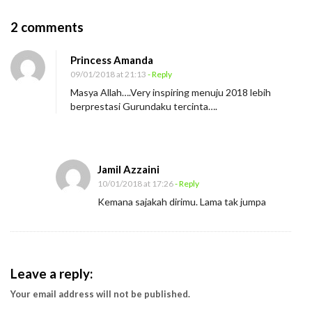
O
2 comments
n
Princess Amanda
T
09/01/2018 at 21:13
- Reply
i
Masya Allah….Very inspiring menuju 2018 lebih
g
berprestasi Gurundaku tercinta….
a
H
a
Jamil Azzaini
l
10/01/2018 at 17:26
- Reply
y
Kemana sajakah dirimu. Lama tak jumpa
a
n
g
W
Leave a reply:
a
Your email address will not be published.
j