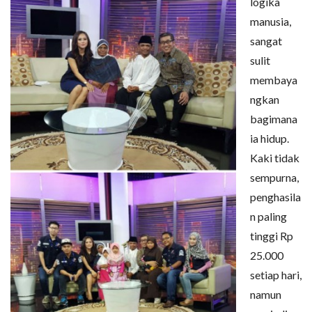
logika
manusia,
sangat
sulit
membaya
ngkan
bagimana
ia hidup.
Kaki tidak
sempurna,
penghasila
n paling
tinggi Rp
25.000
setiap hari,
namun