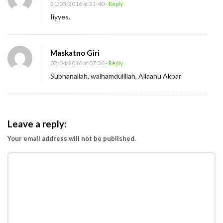
31/03/2016 at 21:40
- Reply
i
Iiyyes.
d
a
k
Maskatno Giri
A
02/04/2016 at 07:36
- Reply
Subhanallah, walhamdulillah, Allaahu Akbar
d
a
P
r
Leave a reply:
o
Your email address will not be published.
d
u
k
G
a
g