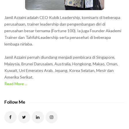
s
h
Jamil Azzaini adalah CEO Kubik Leadership, komisaris di beberapa
o
perusahaan, trainer leadership dan pengembangan diri di
w
perusahan besar ternama (Fortune 100). Ia juga Founder Akademi
Trainer dan TahfizhLeadership serta penasehat di beberapa
n
lembaga nirlaba.
i
n
Jamil Azzaini pernah diundang menjadi pembicara di Singapore,
t
Malaysia, Brunei Darusalam, Australia, Hongkong, Makao, Oman,
h
Kuwait, Uni Emerates Arab, Jepang, Korea Selatan, Mesir dan
Amerika Serikat.
e
Read More ...
C
A
P
Follow Me
T
C
H