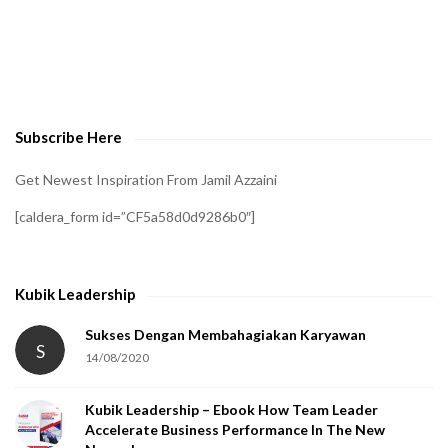
A
t
o
v
e
Subscribe Here
r
i
Get Newest Inspiration From Jamil Azzaini
f
[caldera_form id=”CF5a58d0d9286b0″]
y
t
h
Kubik Leadership
a
t
Sukses Dengan Membahagiakan Karyawan
S
14/08/2020
y
o
Kubik Leadership – Ebook How Team Leader
u
Accelerate Business Performance In The New
a