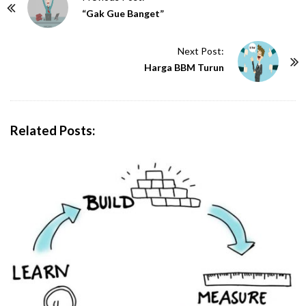
o
“Gak Gue Banget”
s
t
Next Post:
N
Harga BBM Turun
a
v
i
Related Posts:
g
a
t
i
o
n