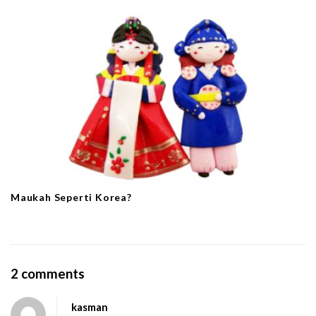
Maukah Seperti Korea?
O
2 comments
n
kasman
T