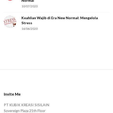
Normal
r
10/07/2020
e
Keahlian Wajib di Era New Normal: Mengelola
h
Stress
u
16/06/2020
m
a
n
.
S
i
t
e
Invite Me
F
PT KUBIK KREASI SISILAIN
o
Sovereign Plaza 21th Floor