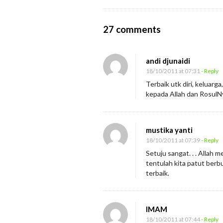
n
O
27 comments
n
T
andi djunaidi
e
18/10/2011 at 07:31
- Reply
r
Terbaik utk diri, keluar
kepada Allah dan RosulNy
T
a
n
mustika yanti
p
18/10/2011 at 07:39
- Reply
a
Setuju sangat. . . Allah
M
tentulah kita patut berb
terbaik.
e
IMAM
18/10/2011 at 07:44
- Reply