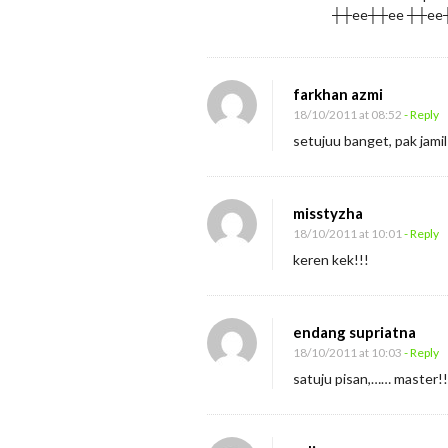
┼┼ee┼┼ee ┼┼ee
farkhan azmi
18/10/2011 at 08:52
- Reply
setujuu banget, pak jami
misstyzha
18/10/2011 at 10:01
- Reply
keren kek!!!
endang supriatna
18/10/2011 at 10:03
- Reply
satuju pisan,…… master!!!