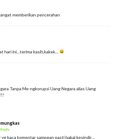
sangat memberikan pencerahan
at hari ini…terima kasih,kakek…
Negara Tanpa Me-ngkorupsi Uang Negara alias Uang
!!!
amungkas
 Reply
r yg baca komentar sampean pasti bakal kesindir…