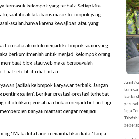
r
ya termasuk kelompok yang terbaik. Setiap kita
u, saat itulah kita harus masuk kelompok yang
asal-asalan, hanya karena kewajiban, atau yang
a berusahalah untuk menjadi kelompok suami yang
i maka berkomitmenlah untuk menjadi kelompok orang
n membuat blog atau web maka berupayalah
l buat setelah itu diabaikan.
Jamil A
yawan, jadilah kelompok karyawan terbaik. Jangan
komisar
g penting gajian”. Berikan prestasi-prestasi terhebat
leaders
ang dibutuhkan perusahaan bukan menjadi beban bagi
perusah
n memperoleh banyak manfaat dengan menjadi
juga Fo
Tahfizh
beberap
bong? Maka kita harus menambahkan kata “Tanpa