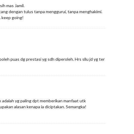
sih mas Jamil.
atang dengan tulus tanpa menggurui, tanpa menghakimi.
… keep going!
 boleh puas dg prestasi yg sdh diperoleh. Hrs sllu jd yg ter
k adalah yg paling dpt memberikan manfaat utk
upakan alasan kenapa ia diciptakan. Semangka!