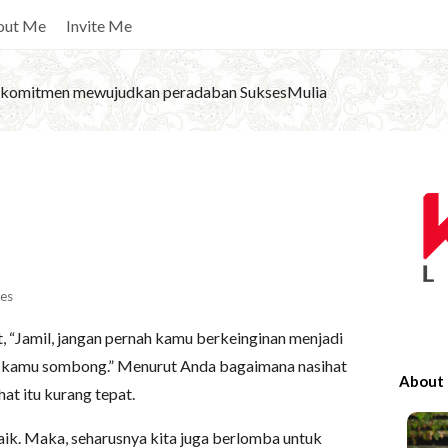
out Me
Invite Me
komitmen mewujudkan peradaban SuksesMulia
S
i
t
e
S
es
i
, “Jamil, jangan pernah kamu berkeinginan menjadi
d
nti kamu sombong.” Menurut Anda bagaimana nasihat
e
About
hat itu kurang tepat.
b
a
ik. Maka, seharusnya kita juga berlomba untuk