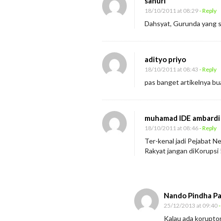
sahuri
18/10/2011 at 08:29
- Reply
Dahsyat, Gurunda yang 
adityo priyo
18/10/2011 at 08:43
- Reply
pas banget artikelnya bu
muhamad IDE ambardi
18/10/2011 at 08:46
- Reply
Ter-kenal jadi Pejabat 
Rakyat jangan diKorupsi 
Nando Pindha P
25/12/2013 at 09:40
-
Kalau ada korupto