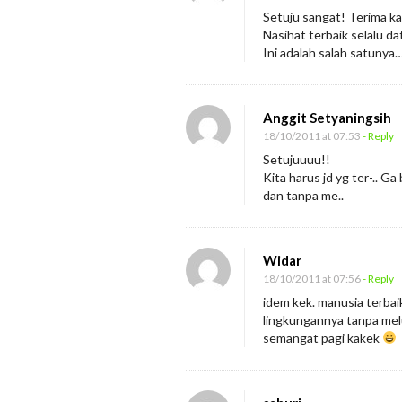
Setuju sangat! Terima ka
Nasihat terbaik selalu d
Ini adalah salah satunya
Anggit Setyaningsih
18/10/2011 at 07:53
- Reply
Setujuuuu!!
Kita harus jd yg ter-.. Ga
dan tanpa me..
Widar
18/10/2011 at 07:56
- Reply
idem kek. manusia terbai
lingkungannya tanpa mel
semangat pagi kakek