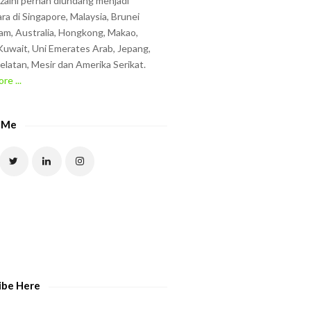
zzaini pernah diundang menjadi
ra di Singapore, Malaysia, Brunei
am, Australia, Hongkong, Makao,
uwait, Uni Emerates Arab, Jepang,
elatan, Mesir dan Amerika Serikat.
re ...
 Me
ibe Here