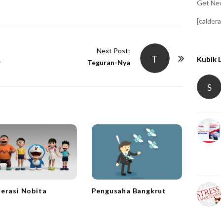
Get New
[calder
Next Post:
T
Kubik 
r
Teguran-Nya
S
erasi Nobita
Pengusaha Bangkrut