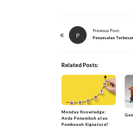
P
Previous Post:
P
o
Penyesalan Terbesa
s
t
N
Related Posts:
a
v
i
g
a
t
Monday Knowledge:
Gen
i
Anda Penumbuh atau
Pembunuh Signature?
o