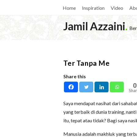
Home
Inspiration
Video
Ab
Jamil Azzaini
.
Ber
Ter Tanpa Me
Share this
0
Shar
Saya mendapat nasihat dari sahabat
yang terbaik di dunia training, na
itu, tepat atau tidak? Bagi saya nasi
Manusia adalah makhluk yang terba