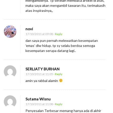
mengambilnya. Tp setelah membaca artikel di atas,
maka saya akan mengambil tawaran itu, terimakasih
atas inspirasinya,,
novi
17/10/2011 at 09:08
- Reply
dan saya pun pernah melewatkan kesempatan
’emas’ dlw hidup. tp sy selalu berdoa semoga
kesempatan serupa datang lagi..
SERLIATY BURHAN
17/10/2011 at 11:05
- Reply
amin ya rabbal alamin
Sutama Wisnu
17/10/2011 at 11:08
- Reply
Penyesalan Terbesar memang hanya ada di akhir