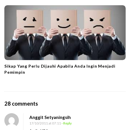
Sikap Yang Perlu Dijauhi Apabila Anda Ingin Menjadi
Pemimpin
O
28 comments
n
Anggit Setyaningsih
P
17/10/2011 at 07:11
- Reply
e