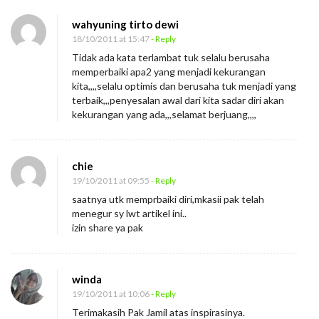
wahyuning tirto dewi
18/10/2011 at 15:47
- Reply
Tidak ada kata terlambat tuk selalu berusaha
memperbaiki apa2 yang menjadi kekurangan
kita,,,,selalu optimis dan berusaha tuk menjadi yang
terbaik,,,penyesalan awal dari kita sadar diri akan
kekurangan yang ada,,,selamat berjuang,,,,
chie
19/10/2011 at 09:55
- Reply
saatnya utk memprbaiki diri,mkasii pak telah
menegur sy lwt artikel ini..
izin share ya pak
winda
19/10/2011 at 10:06
- Reply
Terimakasih Pak Jamil atas inspirasinya.