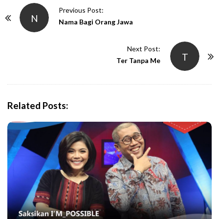
P
Previous Post:
N
o
Nama Bagi Orang Jawa
s
t
Next Post:
T
N
Ter Tanpa Me
a
v
i
Related Posts:
g
a
t
i
o
n