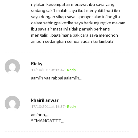
nyiakan kesempatan merawat ibu saya yang
sedang sakit malah saya ikut menyakiti hati ibu
saya dengan sikap saya… penyesalan ini begitu
dalam sehingga ketika saya berkunjung ke makam
ibu saya air mata ini tidak pernah berhenti
mengalir… bagaimana pak cara saya memohon
ampun sedangkan semua sudah terlambat?
Ricky
17/10/2011 at 15:47
- Reply
aamiin yaa rabbal aalamiin…
khairil anwar
17/10/2011 at 16:37
- Reply
aminnn,,,,
SEMANGATTT,,,