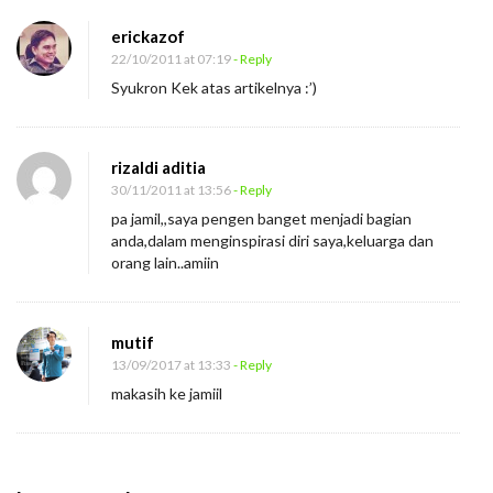
erickazof
22/10/2011 at 07:19
- Reply
Syukron Kek atas artikelnya :’)
rizaldi aditia
30/11/2011 at 13:56
- Reply
pa jamil,,saya pengen banget menjadi bagian
anda,dalam menginspirasi diri saya,keluarga dan
orang lain..amiin
mutif
13/09/2017 at 13:33
- Reply
makasih ke jamiil