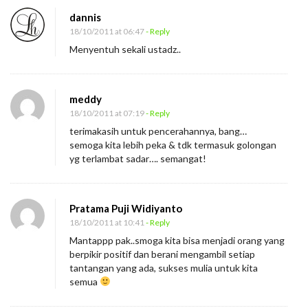
dannis
18/10/2011 at 06:47
- Reply
Menyentuh sekali ustadz..
meddy
18/10/2011 at 07:19
- Reply
terimakasih untuk pencerahannya, bang…
semoga kita lebih peka & tdk termasuk golongan
yg terlambat sadar…. semangat!
Pratama Puji Widiyanto
18/10/2011 at 10:41
- Reply
Mantappp pak..smoga kita bisa menjadi orang yang
berpikir positif dan berani mengambil setiap
tantangan yang ada, sukses mulia untuk kita
semua