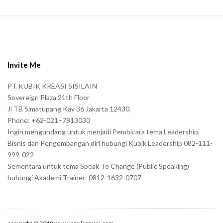
S
i
t
e
Invite Me
F
PT KUBIK KREASI SISILAIN
o
Sovereign Plaza 21th Floor
o
Jl TB Simatupang Kav 36 Jakarta 12430,
t
Phone: +62-021–7813030
e
Ingin mengundang untuk menjadi Pembicara tema Leadership,
r
Bisnis dan Pengembangan diri hubungi Kubik Leadership 082-111-
999-022
Sementara untuk tema Speak To Change (Public Speaking)
hubungi Akademi Trainer: 0812-1632-0707