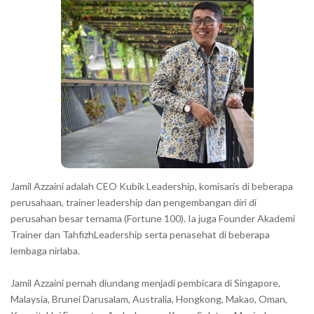
r
a
r
a
c
t
e
r
s
s
h
Jamil Azzaini adalah CEO Kubik Leadership, komisaris di beberapa
o
perusahaan, trainer leadership dan pengembangan diri di
w
perusahan besar ternama (Fortune 100). Ia juga Founder Akademi
Trainer dan TahfizhLeadership serta penasehat di beberapa
n
lembaga nirlaba.
i
n
Jamil Azzaini pernah diundang menjadi pembicara di Singapore,
t
Malaysia, Brunei Darusalam, Australia, Hongkong, Makao, Oman,
h