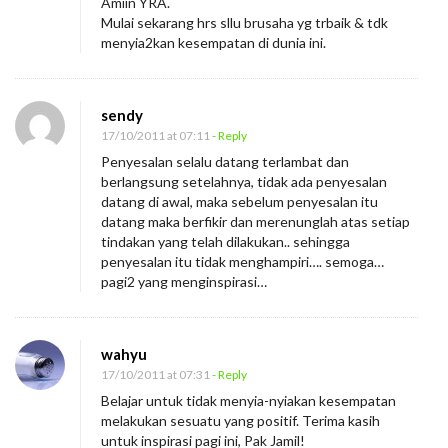
Amiin YRA.
n
Mulai sekarang hrs sllu brusaha yg trbaik & tdk
y
menyia2kan kesempatan di dunia ini.
e
s
sendy
a
17/10/2011 at 07:11
- Reply
l
Penyesalan selalu datang terlambat dan
a
berlangsung setelahnya, tidak ada penyesalan
datang di awal, maka sebelum penyesalan itu
n
datang maka berfikir dan merenunglah atas setiap
T
tindakan yang telah dilakukan.. sehingga
e
penyesalan itu tidak menghampiri…. semoga…
pagi2 yang menginspirasi…
r
b
e
wahyu
s
17/10/2011 at 07:31
- Reply
a
Belajar untuk tidak menyia-nyiakan kesempatan
r
melakukan sesuatu yang positif. Terima kasih
untuk inspirasi pagi ini, Pak Jamil!