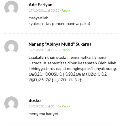
Ade Fariyani
17/10/2011 at 20:25
- Reply
masyaAllah..
syukron atas pencerahannya pak!:)
Nanang "Abinya Mufid" Sukarna
17/10/2011 at 21:28
- Reply
Jazakallah khair stadz, mengingatkan. Smoga
Ustadz JA senantiasa diberi kesehatan Oleh Allah
sehingga terus dapat menginspirasi banyak orang.
Ø£ÙŽÙ…ÙÙÙŠÙ’Ù† ÙŠÙŽØ§ Ø±ÙŽØ¨Ù‘ÙŽ
Ø§Ù„Ø¹ÙŽØ§Ù„ÙŽÙ…ÙÙŠÙ†Ù’
dosko
18/10/2011 at 01:48
- Reply
mengena banget