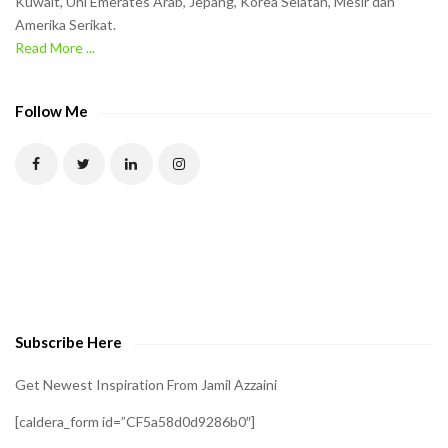
Kuwait, Uni Emerates Arab, Jepang, Korea Selatan, Mesir dan
Amerika Serikat.
e
Read More ...
C
A
P
Follow Me
T
C
H
A
t
o
v
e
Subscribe Here
r
i
Get Newest Inspiration From Jamil Azzaini
f
[caldera_form id=”CF5a58d0d9286b0″]
y