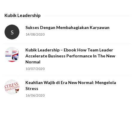
t
h
Kubik Leadership
a
t
Sukses Dengan Membahagiakan Karyawan
S
14/08/2020
y
o
Kubik Leadership – Ebook How Team Leader
u
Accelerate Business Performance In The New
a
Normal
r
10/07/2020
e
Keahlian Wajib di Era New Normal: Mengelola
h
Stress
u
16/06/2020
m
a
n
.