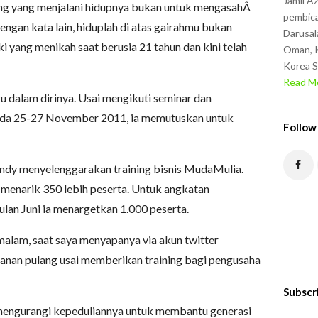
Jamil A
ang yang menjalani hidupnya bukan untuk mengasahÂ
pembica
Dengan kata lain, hiduplah di atas gairahmu bukan
Darusal
aki yang menikah saat berusia 21 tahun dan kini telah
Oman, K
Korea S
Read Mo
ru dalam dirinya. Usai mengikuti seminar dan
da 25-27 November 2011, ia memutuskan untuk
Follow
ndy menyelenggarakan training bisnis MudaMulia.
menarik 350 lebih peserta. Untuk angkatan
lan Juni ia menargetkan 1.000 peserta.
 malam, saat saya menyapanya via akun twitter
anan pulang usai memberikan training bagi pengusaha
Subscr
mengurangi kepeduliannya untuk membantu generasi