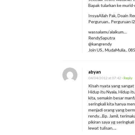
i
Bapak tularkan ke murid-
a
InsyaAllah Pak, Doain R
n
Perguruan.. Perguruan i
m
wassalamu’alaikum…
u
RendySaputra
@kangrendy
Join US.. MudaMulia.. 0
abyan
04/04/2012 at 07:42
- Reply
Kisah nyata yang sangat i
Hidup itu Nyala, Hidup i
kita, semakin besar manfa
seringkali kita hanya me
menjadi orang yang berma
rendy…Bp. Jamil, terima
pikiran saya yg seringka
lewat tulisan….