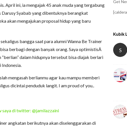
Get New
is. April ini, ia mengajak 45 anak muda yang tergabung
[calder
is Darusy Syabab yang dibentuknya berangkat
eka akan mengajukan proposal hidup yang baru
Kubik 
u sekaligus bangga saat para alumni Wanna Be Trainer
isa berbagi dengan banyak orang. Saya optimistisÂ
S
berlian” dalam hidupnya tersebut bisa diajak berlari
 Indonesia.
ruslah mengasah berlianmu agar kau mampu memberi
gus dicintai penduduk langit. I am proud of you..
 saya di twitter: @jamilazzaini
iner angkatan berikutnya akan diselenggarakan di