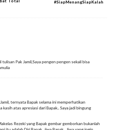
bat Total
#SiapMenangSiapKalah
i tulisan Pak Jamil,Saya pengen pengen sekali bisa
amulia
k Jamil, ternyata Bapak selama ini memperhatikan
kasih atas apresiasi dari Bapak.. Saya jadi bingung
, Makelas Rezeki yang Bapak gembar gemborkan bukanlah
api itu adalah Diri Bapak.. jiwa Bapak.. Jiwa yang ingin