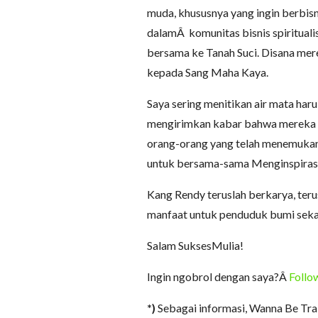
muda, khususnya yang ingin berbisn
dalamÂ komunitas bisnis spiritual
bersama ke Tanah Suci. Disana mer
kepada Sang Maha Kaya.
Saya sering menitikan air mata har
mengirimkan kabar bahwa mereka b
orang-orang yang telah menemukan “
untuk bersama-sama Menginspirasi
Kang Rendy teruslah berkarya, te
manfaat untuk penduduk bumi sekali
Salam SuksesMulia!
Ingin ngobrol dengan saya?Â
Follow
*)
Sebagai informasi, Wanna Be Tra