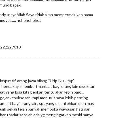
murid bapak.
endy, insyaAllah Saya tidak akan mempermalukan nama
2move ,.,… hehehehehe..
85222229010
nspiratif..orang jawa bilang “Urip Iku Urup”
tu hendaknya memberi manfaat bagi orang lain disekitar
at yang bisa kita berikan tentu akan lebih baik…
ngejar kesuksesan, tapi menurut saya lebih penting
nfaat bagi orang lain, spt yang dicontohkan oleh mas
kasih sekali telah banyak membuka wawasan hati dan
li baru sadar setelah ada yg mengingatkan meski hanya