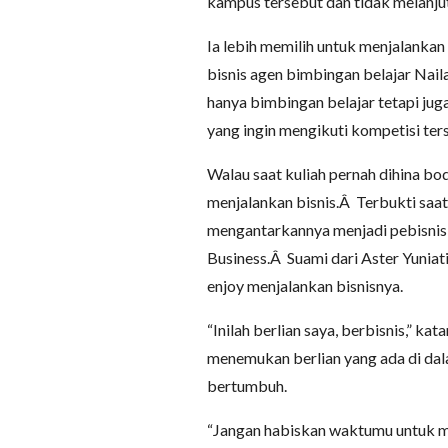
kampus tersebut dan tidak melanjut
Ia lebih memilih untuk menjalankan 
bisnis agen bimbingan belajar Nail
hanya bimbingan belajar tetapi jug
yang ingin mengikuti kompetisi ter
Walau saat kuliah pernah dihina bo
menjalankan bisnis.Â Terbukti saat
mengantarkannya menjadi pebisnis
Business.Â Suami dari Aster Yuniat
enjoy menjalankan bisnisnya.
“Inilah berlian saya, berbisnis,” k
menemukan berlian yang ada di dala
bertumbuh.
“Jangan habiskan waktumu untuk m