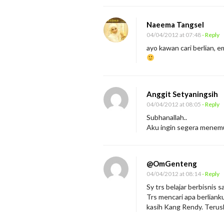
Naeema Tangsel
04/04/2012 at 07:48
- Reply
ayo kawan cari berlian, e
Anggit Setyaningsih
04/04/2012 at 08:05
- Reply
Subhanallah..
Aku ingin segera menemu
@OmGenteng
04/04/2012 at 08:14
- Reply
Sy trs belajar berbisnis 
Trs mencari apa berliank
kasih Kang Rendy. Terusl