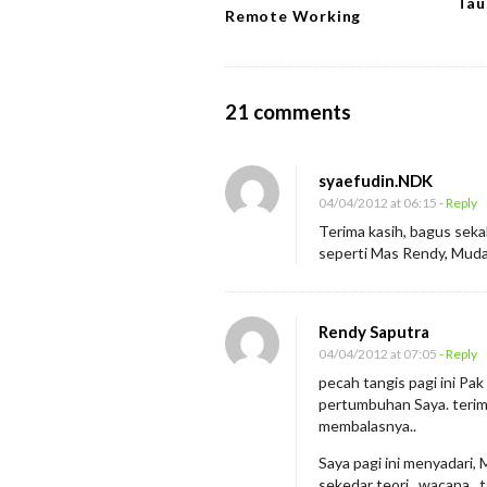
Tau
i
Remote Working
o
n
O
21 comments
n
T
syaefudin.NDK
e
04/04/2012 at 06:15
- Reply
m
Terima kasih, bagus sekal
seperti Mas Rendy, Mud
u
k
a
Rendy Saputra
n
04/04/2012 at 07:05
- Reply
B
pecah tangis pagi ini Pa
e
pertumbuhan Saya. terima 
membalasnya..
r
l
Saya pagi ini menyadari
sekedar teori.. wacana.. t