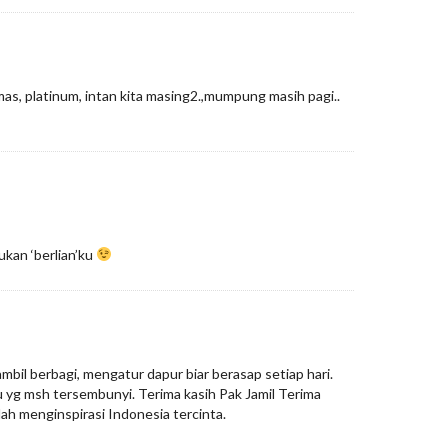
mas, platinum, intan kita masing2.,mumpung masih pagi..
kan ‘berlian’ku
sambil berbagi, mengatur dapur biar berasap setiap hari.
u yg msh tersembunyi. Terima kasih Pak Jamil Terima
ah menginspirasi Indonesia tercinta.