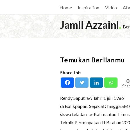
Home
Inspiration
Video
Ab
Jamil Azzaini
.
Ber
Temukan Berlianmu
Share this
0
Shar
Rendy SaputraÂ lahir 1 juli 1986
di Balikpapan. Sejak SD hingga SMA 
siswa teladan se-Kalimantan Timur.
Teknik Perminyakan ITB tahun 200