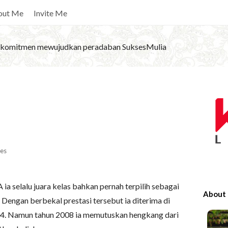
out Me
Invite Me
komitmen mewujudkan peradaban SuksesMulia
S
i
t
e
S
es
i
d
ia selalu juara kelas bahkan pernah terpilih sebagai
e
About
 Dengan berbekal prestasi tersebut ia diterima di
b
4. Namun tahun 2008 ia memutuskan hengkang dari
a