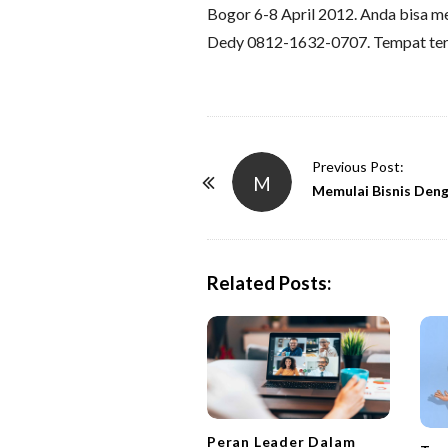
Bogor 6-8 April 2012. Anda bisa 
Dedy 0812-1632-0707. Tempat ter
P
Previous Post:
M
o
Memulai Bisnis Den
s
t
N
Related Posts:
a
v
i
g
a
t
Peran Leader Dalam