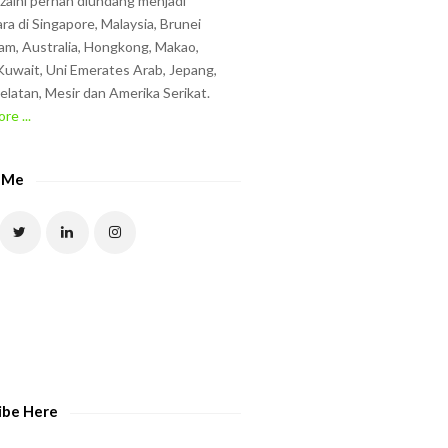
zzaini pernah diundang menjadi
ra di Singapore, Malaysia, Brunei
am, Australia, Hongkong, Makao,
uwait, Uni Emerates Arab, Jepang,
elatan, Mesir dan Amerika Serikat.
re ...
 Me
ibe Here