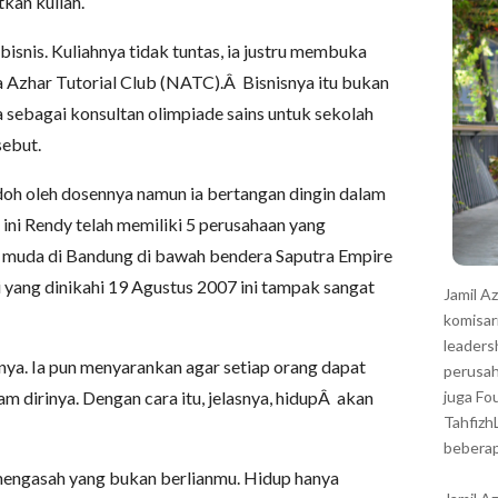
kan kuliah.
r
bisnis. Kuliahnya tidak tuntas, ia justru membuka
a Azhar Tutorial Club (NATC).Â Bisnisnya itu bukan
a sebagai konsultan olimpiade sains untuk sekolah
sebut.
doh oleh dosennya namun ia bertangan dingin dalam
 ini Rendy telah memiliki 5 perusahaan yang
 muda di Bandung di bawah bendera Saputra Empire
i yang dinikahi 19 Agustus 2007 ini tampak sangat
Jamil A
komisar
leaders
atanya. Ia pun menyarankan agar setiap orang dapat
perusah
m dirinya. Dengan cara itu, jelasnya, hidupÂ akan
juga Fo
Tahfizh
beberap
engasah yang bukan berlianmu. Hidup hanya