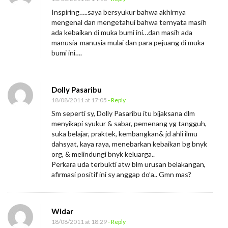
Inspiring…..saya bersyukur bahwa akhirnya
mengenal dan mengetahui bahwa ternyata masih
ada kebaikan di muka bumi ini…dan masih ada
manusia-manusia mulai dan para pejuang di muka
bumi ini….
Dolly Pasaribu
18/08/2011 at 17:05
- Reply
Sm seperti sy, Dolly Pasaribu itu bijaksana dlm
menyikapi syukur & sabar, pemenang yg tangguh,
suka belajar, praktek, kembangkan& jd ahli ilmu
dahsyat, kaya raya, menebarkan kebaikan bg bnyk
org, & melindungi bnyk keluarga..
Perkara uda terbukti atw blm urusan belakangan,
afirmasi positif ini sy anggap do’a.. Gmn mas?
Widar
18/08/2011 at 18:29
- Reply