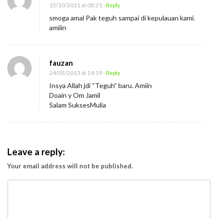
15/10/2011 at 08:21
- Reply
smoga amal Pak teguh sampai di kepulauan kami.
amiiin
fauzan
24/03/2013 at 14:19
- Reply
Insya Allah jdi “Teguh” baru. Amiin
Doain y Om Jamil
Salam SuksesMulia
Leave a reply:
Your email address will not be published.