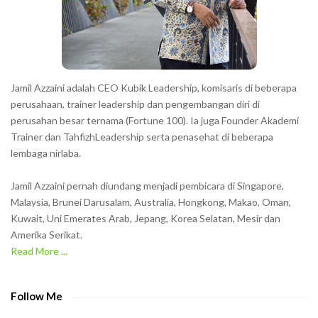
e
r
s
s
h
Jamil Azzaini adalah CEO Kubik Leadership, komisaris di beberapa
o
perusahaan, trainer leadership dan pengembangan diri di
w
perusahan besar ternama (Fortune 100). Ia juga Founder Akademi
Trainer dan TahfizhLeadership serta penasehat di beberapa
n
lembaga nirlaba.
i
n
Jamil Azzaini pernah diundang menjadi pembicara di Singapore,
t
Malaysia, Brunei Darusalam, Australia, Hongkong, Makao, Oman,
h
Kuwait, Uni Emerates Arab, Jepang, Korea Selatan, Mesir dan
Amerika Serikat.
e
Read More ...
C
A
P
Follow Me
T