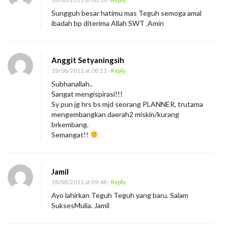
Sungguh besar hatimu mas Teguh semoga amal
ibadah bp diterima Allah SWT .Amin
Anggit Setyaningsih
18/08/2011 at 08:21
- Reply
Subhanallah..
Sangat mengispirasi!!!
Sy pun jg hrs bs mjd seorang PLANNER, trutama
mengembangkan daerah2 miskin/kurang
brkembang.
Semangat!!
Jamil
18/08/2011 at 09:48
- Reply
Ayo lahirkan Teguh Teguh yang baru. Salam
SuksesMulia. Jamil