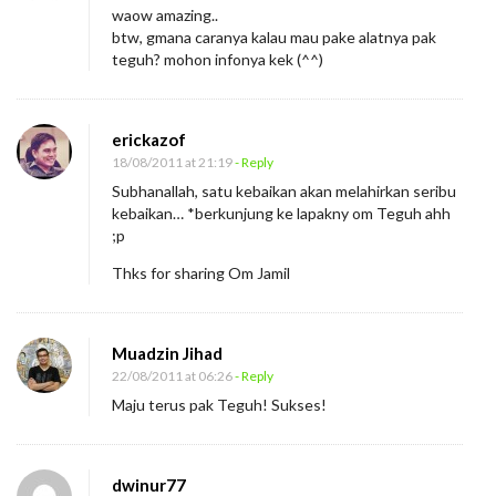
waow amazing..
btw, gmana caranya kalau mau pake alatnya pak
teguh? mohon infonya kek (^^)
erickazof
18/08/2011 at 21:19
- Reply
Subhanallah, satu kebaikan akan melahirkan seribu
kebaikan… *berkunjung ke lapakny om Teguh ahh
;p
Thks for sharing Om Jamil
Muadzin Jihad
22/08/2011 at 06:26
- Reply
Maju terus pak Teguh! Sukses!
dwinur77