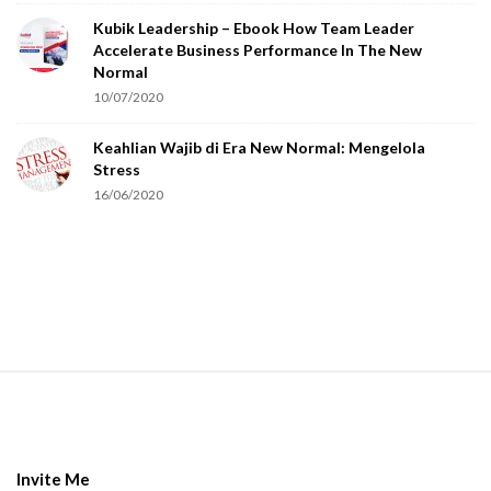
o
Kubik Leadership – Ebook How Team Leader
u
Accelerate Business Performance In The New
a
Normal
r
10/07/2020
e
Keahlian Wajib di Era New Normal: Mengelola
h
Stress
u
16/06/2020
m
a
n
.
S
i
t
e
Invite Me