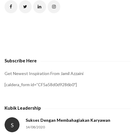
C
H
A
t
o
v
e
Subscribe Here
r
i
Get Newest Inspiration From Jamil Azzaini
f
[caldera_form id=”CF5a58d0d9286b0″]
y
t
h
Kubik Leadership
a
t
Sukses Dengan Membahagiakan Karyawan
S
14/08/2020
y