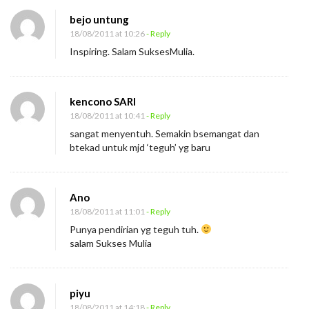
bejo untung
18/08/2011 at 10:26
- Reply
Inspiring. Salam SuksesMulia.
kencono SARI
18/08/2011 at 10:41
- Reply
sangat menyentuh. Semakin bsemangat dan
btekad untuk mjd ‘teguh’ yg baru
Ano
18/08/2011 at 11:01
- Reply
Punya pendirian yg teguh tuh.
salam Sukses Mulia
piyu
18/08/2011 at 14:18
- Reply