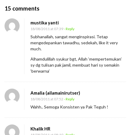
O
15 comments
n
mustika yanti
T
18/08/2011 at 07:39
- Reply
e
Subhanallah, sangat menginspirasi. Tetap
g
mengedepankan tawadhu, sedekah, like it very
u
much.
h
Alhamdulillah syukur bgt, Allah ‘mempertemukan’
H
sy dg tulisan pak jamil, membuat hari sy semakin
‘berwarna’
y
d
r
Amalia (ailamainirutser)
o
18/08/2011 at 07:52
- Reply
Wahh.. Semoga Konsisten ya Pak Teguh !
Khalik HR
18/08/2011 at 08:10
- Reply