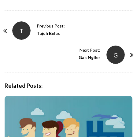
P
Previous Post:
T
o
Tujuh Belas
s
t
Next Post:
G
N
Gak Ngiler
a
v
i
Related Posts:
g
a
t
i
o
n