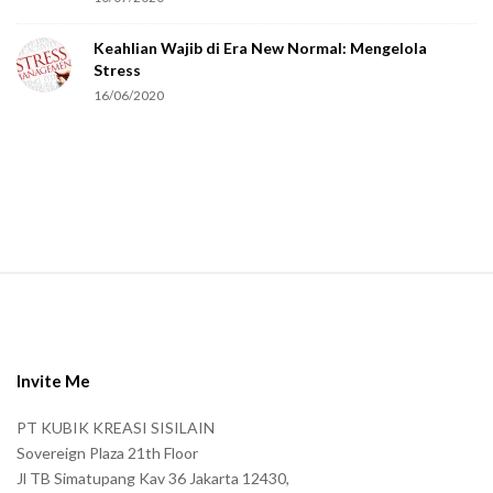
e
Keahlian Wajib di Era New Normal: Mengelola
h
Stress
u
16/06/2020
m
a
n
.
S
i
t
e
Invite Me
F
PT KUBIK KREASI SISILAIN
o
Sovereign Plaza 21th Floor
o
Jl TB Simatupang Kav 36 Jakarta 12430,