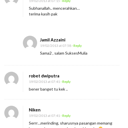
19/02/2013 at 07:15
- Reply
Subhanallah.. mencerahkan…
terima kasih pak
Jamil Azzaini
19/02/2013 at 07:58
- Reply
Sama2 , salam SuksesMulia
robet dwiputra
19/02/2013 at 07:41
- Reply
bener banget tu kek ..
Niken
19/02/2013 at 07:41
- Reply
Serrr…merinding, sharusnya pasangan memang