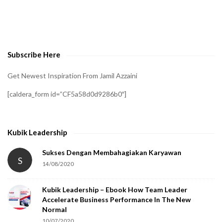
t
o
v
e
Subscribe Here
r
i
Get Newest Inspiration From Jamil Azzaini
f
[caldera_form id=”CF5a58d0d9286b0″]
y
t
h
Kubik Leadership
a
t
Sukses Dengan Membahagiakan Karyawan
S
14/08/2020
y
o
Kubik Leadership – Ebook How Team Leader
u
Accelerate Business Performance In The New
a
Normal
r
10/07/2020