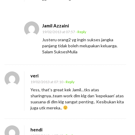
e
m
u
a
Jamil Azzaini
19/02/2013 at 07:57
- Reply
T
Justeru orang2 yg ingin sukses jangka
e
panjang tidak boleh melupakan keluarga.
r
Salam SuksesMulia
u
c
a
veri
p
19/02/2013 at 07:10
- Reply
Yess, that’s great kek Jamil…tks atas
sharingnya..team work dlm klg dan ‘kepekaan’ atas
suasana di dlm klg sangat penting.. Kesibukan kita
juga utk mereka..
hendi