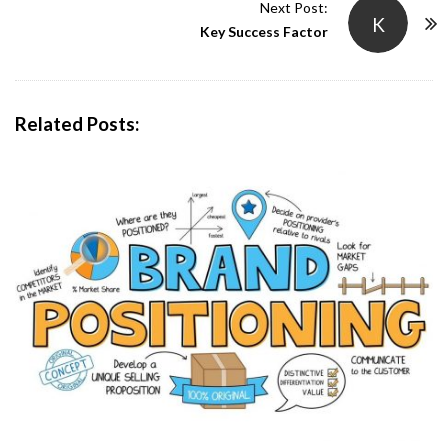
t
Next Post:
K
N
Key Success Factor
a
v
i
Related Posts:
g
a
t
i
o
n