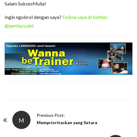
Salam SuksesMulia!
Ingin ngobrol dengan saya?
Follow saya di twitter:
@jamilazzaini
P
Previous Post:
M
o
Memprioritaskan yang Setara
s