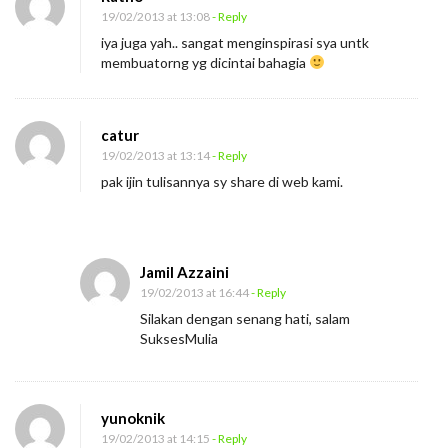
19/02/2013 at 13:08
- Reply
iya juga yah.. sangat menginspirasi sya untk
membuatorng yg dicintai bahagia
catur
19/02/2013 at 13:14
- Reply
pak ijin tulisannya sy share di web kami.
Jamil Azzaini
19/02/2013 at 16:44
- Reply
Silakan dengan senang hati, salam
SuksesMulia
yunoknik
19/02/2013 at 14:15
- Reply