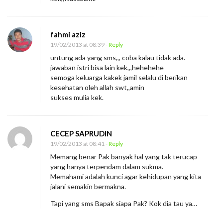
fahmi aziz
19/02/2013 at 08:39
- Reply
untung ada yang sms,,, coba kalau tidak ada.
jawaban istri bisa lain kek,,,hehehehe
semoga keluarga kakek jamil selalu di berikan
kesehatan oleh allah swt,,amin
sukses mulia kek.
CECEP SAPRUDIN
19/02/2013 at 08:41
- Reply
Memang benar Pak banyak hal yang tak terucap
yang hanya terpendam dalam sukma.
Memahami adalah kunci agar kehidupan yang kita
jalani semakin bermakna.
Tapi yang sms Bapak siapa Pak? Kok dia tau ya…