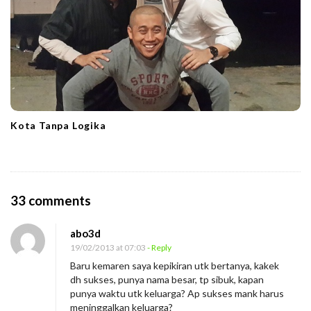
Kota Tanpa Logika
O
33 comments
n
abo3d
T
19/02/2013 at 07:03
- Reply
a
Baru kemaren saya kepikiran utk bertanya, kakek
k
dh sukses, punya nama besar, tp sibuk, kapan
S
punya waktu utk keluarga? Ap sukses mank harus
meninggalkan keluarga?