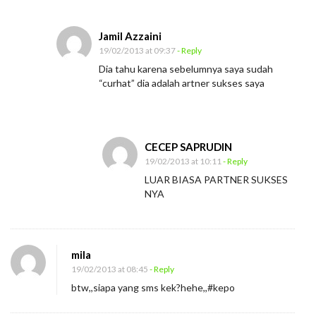
Jamil Azzaini
19/02/2013 at 09:37
- Reply
Dia tahu karena sebelumnya saya sudah
“curhat” dia adalah artner sukses saya
CECEP SAPRUDIN
19/02/2013 at 10:11
- Reply
LUAR BIASA PARTNER SUKSES
NYA
mila
19/02/2013 at 08:45
- Reply
btw,,siapa yang sms kek?hehe,,#kepo