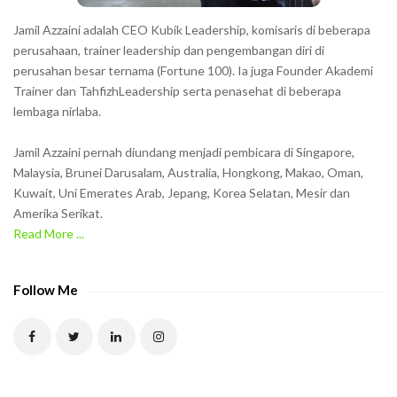
h
Jamil Azzaini adalah CEO Kubik Leadership, komisaris di beberapa
o
perusahaan, trainer leadership dan pengembangan diri di
w
perusahan besar ternama (Fortune 100). Ia juga Founder Akademi
Trainer dan TahfizhLeadership serta penasehat di beberapa
n
lembaga nirlaba.
i
n
Jamil Azzaini pernah diundang menjadi pembicara di Singapore,
t
Malaysia, Brunei Darusalam, Australia, Hongkong, Makao, Oman,
h
Kuwait, Uni Emerates Arab, Jepang, Korea Selatan, Mesir dan
Amerika Serikat.
e
Read More ...
C
A
P
Follow Me
T
C
H
A