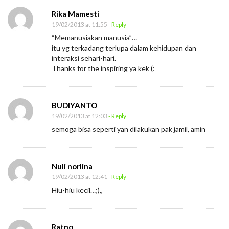
Rika Mamesti
19/02/2013 at 11:55
- Reply
“Memanusiakan manusia”…
itu yg terkadang terlupa dalam kehidupan dan
interaksi sehari-hari.
Thanks for the inspiring ya kek (:
BUDIYANTO
19/02/2013 at 12:03
- Reply
semoga bisa seperti yan dilakukan pak jamil, amin
Nuli norlina
19/02/2013 at 12:41
- Reply
Hiu-hiu kecil…;),,
Ratno