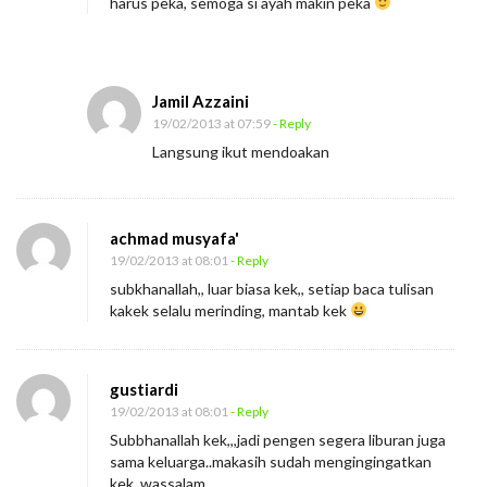
harus peka, semoga si ayah makin peka
Jamil Azzaini
19/02/2013 at 07:59
- Reply
Langsung ikut mendoakan
achmad musyafa'
19/02/2013 at 08:01
- Reply
subkhanallah,, luar biasa kek,, setiap baca tulisan
kakek selalu merinding, mantab kek
gustiardi
19/02/2013 at 08:01
- Reply
Subbhanallah kek,,,jadi pengen segera liburan juga
sama keluarga..makasih sudah mengingingatkan
kek,,wassalam.