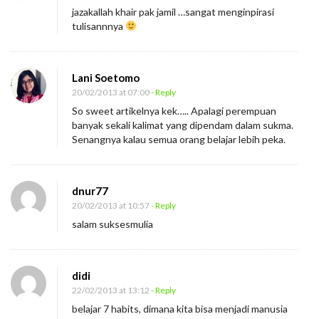
jazakallah khair pak jamil …sangat menginpirasi
tulisannnya
Lani Soetomo
20/02/2013 at 07:00
- Reply
So sweet artikelnya kek….. Apalagi perempuan
banyak sekali kalimat yang dipendam dalam sukma.
Senangnya kalau semua orang belajar lebih peka.
dnur77
20/02/2013 at 10:57
- Reply
salam suksesmulia
didi
22/02/2013 at 13:12
- Reply
belajar 7 habits, dimana kita bisa menjadi manusia