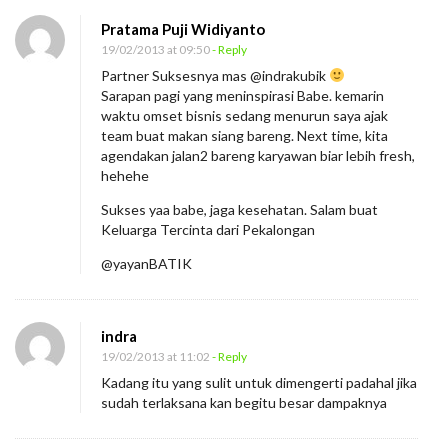
Pratama Puji Widiyanto
19/02/2013 at 09:50
- Reply
Partner Suksesnya mas @indrakubik
Sarapan pagi yang meninspirasi Babe. kemarin
waktu omset bisnis sedang menurun saya ajak
team buat makan siang bareng. Next time, kita
agendakan jalan2 bareng karyawan biar lebih fresh,
hehehe
Sukses yaa babe, jaga kesehatan. Salam buat
Keluarga Tercinta dari Pekalongan
@yayanBATIK
indra
19/02/2013 at 11:02
- Reply
Kadang itu yang sulit untuk dimengerti padahal jika
sudah terlaksana kan begitu besar dampaknya