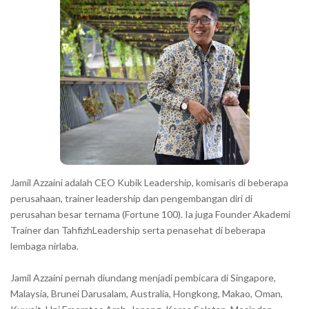
r
a
r
a
c
t
e
r
s
s
h
Jamil Azzaini adalah CEO Kubik Leadership, komisaris di beberapa
o
perusahaan, trainer leadership dan pengembangan diri di
w
perusahan besar ternama (Fortune 100). Ia juga Founder Akademi
Trainer dan TahfizhLeadership serta penasehat di beberapa
n
lembaga nirlaba.
i
n
Jamil Azzaini pernah diundang menjadi pembicara di Singapore,
t
Malaysia, Brunei Darusalam, Australia, Hongkong, Makao, Oman,
h