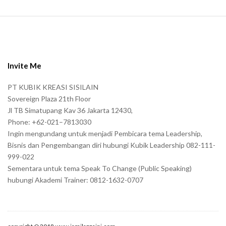
S
i
t
e
Invite Me
F
PT KUBIK KREASI SISILAIN
o
Sovereign Plaza 21th Floor
o
Jl TB Simatupang Kav 36 Jakarta 12430,
t
Phone: +62-021–7813030
e
Ingin mengundang untuk menjadi Pembicara tema Leadership,
r
Bisnis dan Pengembangan diri hubungi Kubik Leadership 082-111-
999-022
Sementara untuk tema Speak To Change (Public Speaking)
hubungi Akademi Trainer: 0812-1632-0707