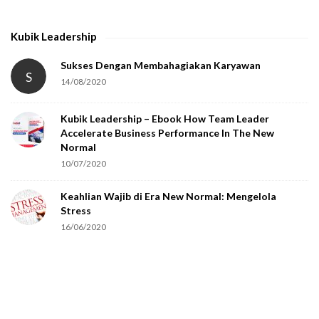
t
h
Kubik Leadership
a
t
Sukses Dengan Membahagiakan Karyawan
S
14/08/2020
y
o
Kubik Leadership – Ebook How Team Leader
u
Accelerate Business Performance In The New
a
Normal
r
10/07/2020
e
Keahlian Wajib di Era New Normal: Mengelola
h
Stress
u
16/06/2020
m
a
n
.