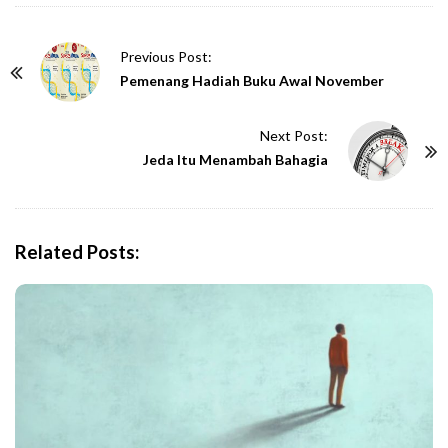
P
Previous Post:
o
Pemenang Hadiah Buku Awal November
s
t
Next Post:
N
Jeda Itu Menambah Bahagia
a
v
i
Related Posts:
g
a
t
i
o
n