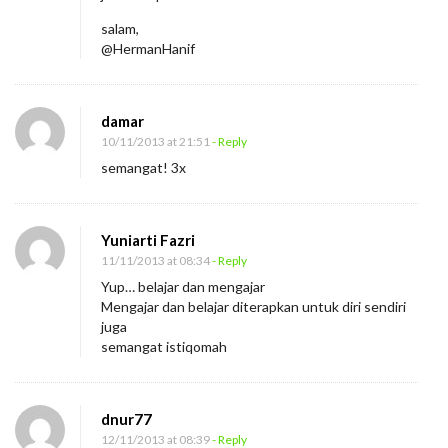
salam,
@HermanHanif
damar
10/11/2013 at 21:51
- Reply
semangat! 3x
Yuniarti Fazri
11/11/2013 at 08:34
- Reply
Yup… belajar dan mengajar
Mengajar dan belajar diterapkan untuk diri sendiri
juga
semangat istiqomah
dnur77
12/11/2013 at 08:39
- Reply