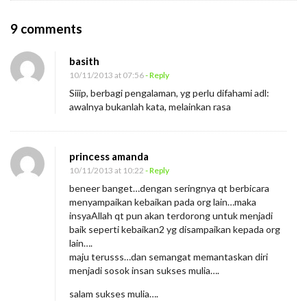
O
9 comments
n
basith
T
10/11/2013 at 07:56
- Reply
a
Siiip, berbagi pengalaman, yg perlu difahami adl:
k
awalnya bukanlah kata, melainkan rasa
C
u
princess amanda
k
10/11/2013 at 10:22
- Reply
u
beneer banget…dengan seringnya qt berbicara
p
menyampaikan kebaikan pada org lain…maka
B
insyaAllah qt pun akan terdorong untuk menjadi
baik seperti kebaikan2 yg disampaikan kepada org
e
lain….
r
maju terusss…dan semangat memantaskan diri
b
menjadi sosok insan sukses mulia….
i
salam sukses mulia….
c