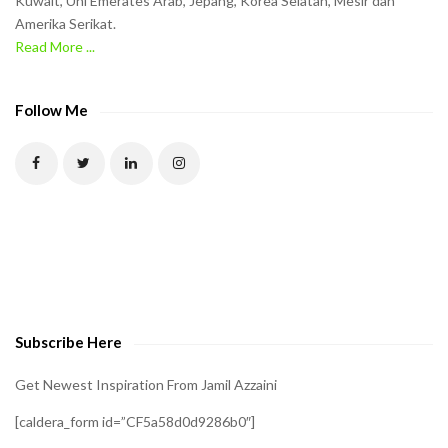
Kuwait, Uni Emerates Arab, Jepang, Korea Selatan, Mesir dan
Amerika Serikat.
e
Read More ...
C
A
P
Follow Me
T
C
H
A
t
o
v
e
Subscribe Here
r
i
Get Newest Inspiration From Jamil Azzaini
f
[caldera_form id=”CF5a58d0d9286b0″]
y