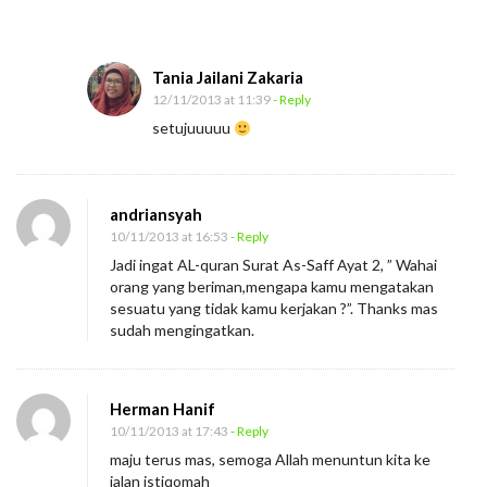
a
r
Tania Jailani Zakaria
a
12/11/2013 at 11:39
- Reply
setujuuuuu
andriansyah
10/11/2013 at 16:53
- Reply
Jadi ingat AL-quran Surat As-Saff Ayat 2, ” Wahai
orang yang beriman,mengapa kamu mengatakan
sesuatu yang tidak kamu kerjakan ?”. Thanks mas
sudah mengingatkan.
Herman Hanif
10/11/2013 at 17:43
- Reply
maju terus mas, semoga Allah menuntun kita ke
jalan istiqomah