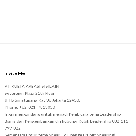
a
n
.
S
i
t
e
Invite Me
F
PT KUBIK KREASI SISILAIN
o
Sovereign Plaza 21th Floor
o
Jl TB Simatupang Kav 36 Jakarta 12430,
t
Phone: +62-021–7813030
e
Ingin mengundang untuk menjadi Pembicara tema Leadership,
r
Bisnis dan Pengembangan diri hubungi Kubik Leadership 082-111-
999-022
Sementara untuk tema Speak To Change (Public Speaking)