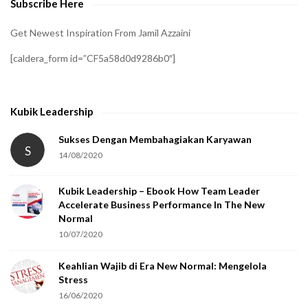
Subscribe Here
r
i
Get Newest Inspiration From Jamil Azzaini
f
[caldera_form id=”CF5a58d0d9286b0″]
y
t
h
Kubik Leadership
a
t
Sukses Dengan Membahagiakan Karyawan
S
14/08/2020
y
o
Kubik Leadership – Ebook How Team Leader
u
Accelerate Business Performance In The New
a
Normal
r
10/07/2020
e
Keahlian Wajib di Era New Normal: Mengelola
h
Stress
u
16/06/2020
m