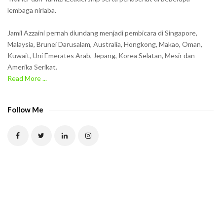
n
lembaga nirlaba.
i
n
Jamil Azzaini pernah diundang menjadi pembicara di Singapore,
t
Malaysia, Brunei Darusalam, Australia, Hongkong, Makao, Oman,
h
Kuwait, Uni Emerates Arab, Jepang, Korea Selatan, Mesir dan
Amerika Serikat.
e
Read More ...
C
A
P
Follow Me
T
C
H
A
t
o
v
e