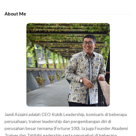
d
h
e
e
About Me
b
c
a
h
r
a
r
a
c
t
e
r
s
s
h
Jamil Azzaini adalah CEO Kubik Leadership, komisaris di beberapa
o
perusahaan, trainer leadership dan pengembangan diri di
w
perusahan besar ternama (Fortune 100). Ia juga Founder Akademi
Trainer dan TahfizhLeadership serta penasehat di beberapa