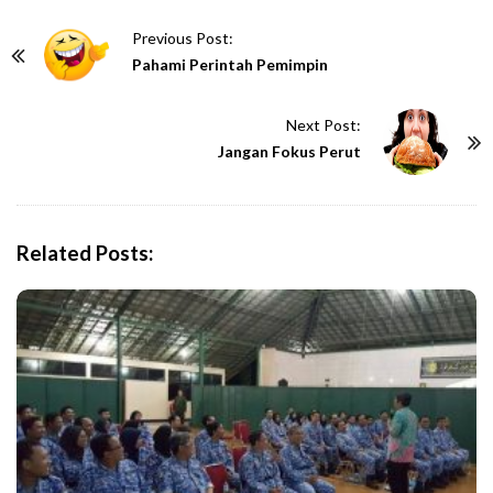
P
Previous Post:
o
Pahami Perintah Pemimpin
s
t
Next Post:
N
Jangan Fokus Perut
a
v
i
Related Posts:
g
a
t
i
o
n