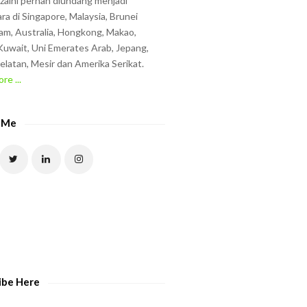
zzaini pernah diundang menjadi
ra di Singapore, Malaysia, Brunei
am, Australia, Hongkong, Makao,
uwait, Uni Emerates Arab, Jepang,
elatan, Mesir dan Amerika Serikat.
re ...
 Me
ibe Here