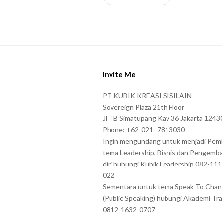
n
l
e
a
s
S
e
i
e
Invite Me
t
n
e
PT KUBIK KREASI SISILAIN
t
F
Sovereign Plaza 21th Floor
e
o
Jl TB Simatupang Kav 36 Jakarta 1243
r
Phone: +62-021–7813030
o
t
Ingin mengundang untuk menjadi Pem
t
tema Leadership, Bisnis dan Pengemb
h
e
diri hubungi Kubik Leadership 082-11
e
r
022
c
Sementara untuk tema Speak To Cha
h
(Public Speaking) hubungi Akademi Tra
a
0812-1632-0707
r