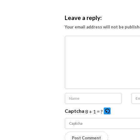
i
P
Leave a reply:
e
Your email address will not be publish
r
i
n
t
a
h
P
e
m
i
Captcha
8 + 1 = ?
m
p
i
P