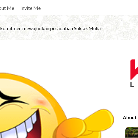
out Me
Invite Me
komitmen mewujudkan peradaban SuksesMulia
S
i
t
e
S
i
d
e
About
b
a