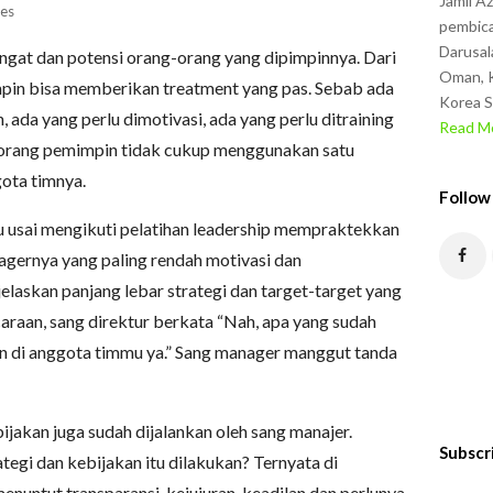
Jamil A
es
pembica
Darusal
ngat dan potensi orang-orang yang dipimpinnya. Dari
Oman, K
mpin bisa memberikan treatment yang pas. Sebab ada
Korea S
, ada yang perlu dimotivasi, ada yang perlu ditraining
Read Mo
Seorang pemimpin tidak cukup menggunakan satu
ota timnya.
Follow
ru usai mengikuti pelatihan leadership mempraktekkan
nagernya yang paling rendah motivasi dan
laskan panjang lebar strategi dan target-target yang
araan, sang direktur berkata “Nah, apa yang sudah
kan di anggota timmu ya.” Sang manager manggut tanda
ijakan juga sudah dijalankan oleh sang manajer.
Subscr
tegi dan kebijakan itu dilakukan? Ternyata di
enuntut transparansi, kejujuran, keadilan dan perlunya