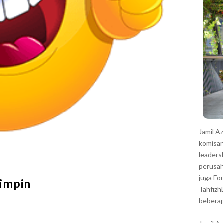
r
Jamil A
komisar
leaders
perusah
juga Fo
impin
Tahfizh
beberap