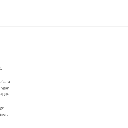
0,
bicara
angan
1-999-
nge
iner: