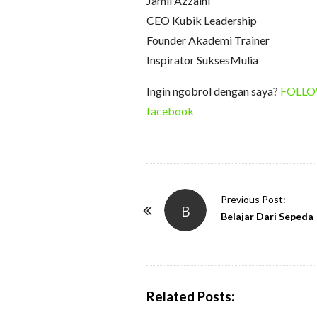
Jamil Azzaini
CEO Kubik Leadership
Founder Akademi Trainer
Inspirator SuksesMulia
Ingin ngobrol dengan saya?
FOLLOW 
facebook
P
Previous Post:
B
o
Belajar Dari Sepeda
s
t
N
a
Related Posts:
v