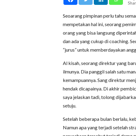
Shar
Seoarang pimpinan perlu tahu sema
mempetakan hal ini, seorang pemi
orang yang bisa langsung diperintah
dan ada yang cukup di coaching. 
“jurus” untuk memberdayakan angg
Al kisah, seorang direktur yang ba
ilmunya. Dia panggil salah satu ma
kemampuannya. Sang direktur menje
hendak dicapainya. Di akhir pembic
saya jelaskan tadi, tolong dijabar
setuju.
Setelah beberapa bulan berlalu, keb
Namun apa yang terjadi setelah stra
perusahaan tersebut terjadi demo m