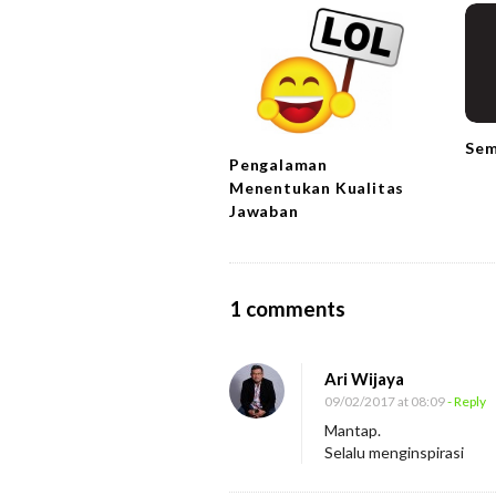
i
g
a
t
i
Sem
Pengalaman
o
Menentukan Kualitas
n
Jawaban
O
1 comments
n
P
Ari Wijaya
a
09/02/2017 at 08:09
- Reply
h
Mantap.
Selalu menginspirasi
a
m