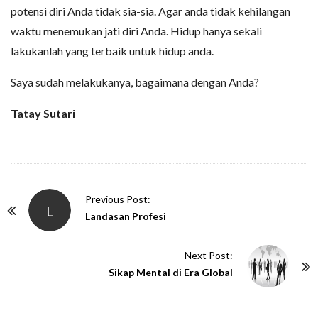
potensi diri Anda tidak sia-sia. Agar anda tidak kehilangan
waktu menemukan jati diri Anda. Hidup hanya sekali
lakukanlah yang terbaik untuk hidup anda.
Saya sudah melakukanya, bagaimana dengan Anda?
Tatay Sutari
P
Previous Post:
L
o
Landasan Profesi
s
t
Next Post:
N
Sikap Mental di Era Global
a
v