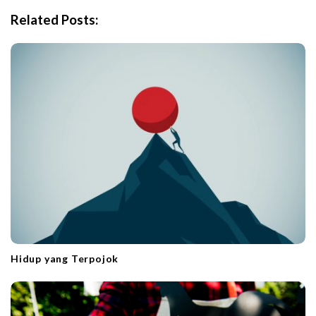
i
Related Posts:
g
a
t
i
o
n
Hidup yang Terpojok