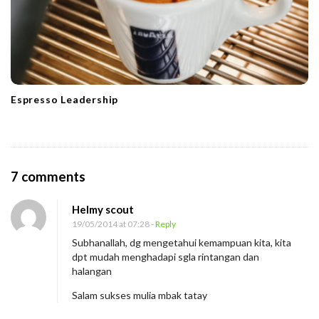
Espresso Leadership
O
7 comments
n
Helmy scout
S
19/05/2014 at 07:28
- Reply
e
Subhanallah, dg mengetahui kemampuan kita, kita
m
dpt mudah menghadapi sgla rintangan dan
u
halangan
a
Salam sukses mulia mbak tatay
O