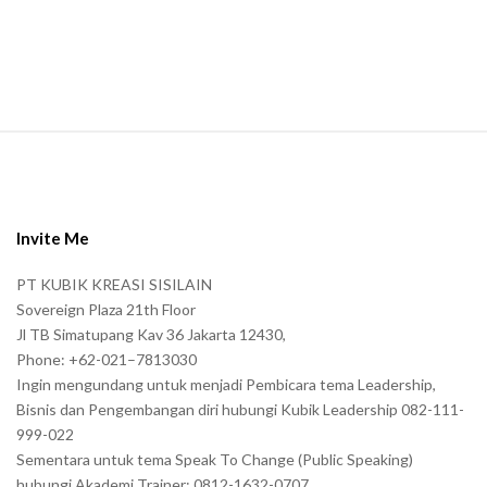
a
n
.
S
i
t
e
Invite Me
F
PT KUBIK KREASI SISILAIN
o
Sovereign Plaza 21th Floor
o
Jl TB Simatupang Kav 36 Jakarta 12430,
t
Phone: +62-021–7813030
e
Ingin mengundang untuk menjadi Pembicara tema Leadership,
r
Bisnis dan Pengembangan diri hubungi Kubik Leadership 082-111-
999-022
Sementara untuk tema Speak To Change (Public Speaking)
hubungi Akademi Trainer: 0812-1632-0707