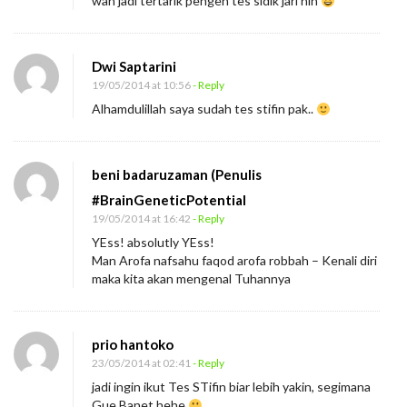
wah jadi tertarik pengen tes sidik jari nih
n
Dwi Saptarini
19/05/2014 at 10:56
- Reply
Alhamdulillah saya sudah tes stifin pak..
beni badaruzaman (Penulis
#BrainGeneticPotential
19/05/2014 at 16:42
- Reply
YEss! absolutly YEss!
Man Arofa nafsahu faqod arofa robbah – Kenali diri
maka kita akan mengenal Tuhannya
prio hantoko
23/05/2014 at 02:41
- Reply
jadi ingin ikut Tes STifin biar lebih yakin, segimana
Gue Banet hehe