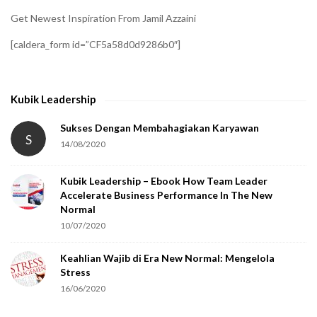
i
Get Newest Inspiration From Jamil Azzaini
f
[caldera_form id=”CF5a58d0d9286b0″]
y
t
h
Kubik Leadership
a
t
Sukses Dengan Membahagiakan Karyawan
S
14/08/2020
y
o
Kubik Leadership – Ebook How Team Leader
u
Accelerate Business Performance In The New
a
Normal
r
10/07/2020
e
Keahlian Wajib di Era New Normal: Mengelola
h
Stress
u
16/06/2020
m