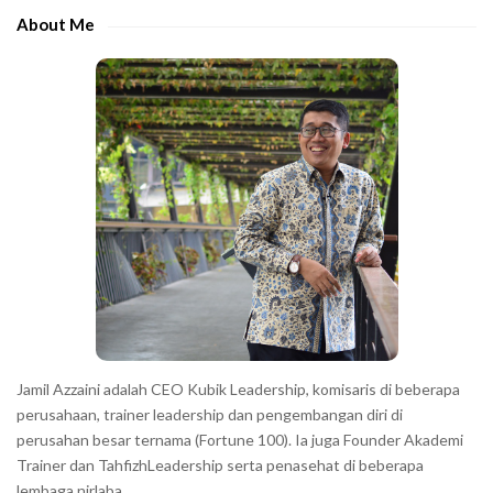
e
e
About Me
b
c
a
h
r
a
r
a
c
t
e
r
s
s
h
Jamil Azzaini adalah CEO Kubik Leadership, komisaris di beberapa
o
perusahaan, trainer leadership dan pengembangan diri di
w
perusahan besar ternama (Fortune 100). Ia juga Founder Akademi
Trainer dan TahfizhLeadership serta penasehat di beberapa
n
lembaga nirlaba.