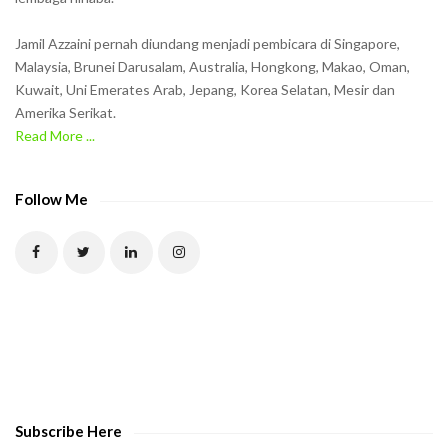
i
n
Jamil Azzaini pernah diundang menjadi pembicara di Singapore,
t
Malaysia, Brunei Darusalam, Australia, Hongkong, Makao, Oman,
h
Kuwait, Uni Emerates Arab, Jepang, Korea Selatan, Mesir dan
Amerika Serikat.
e
Read More ...
C
A
P
Follow Me
T
C
H
A
t
o
v
e
Subscribe Here
r