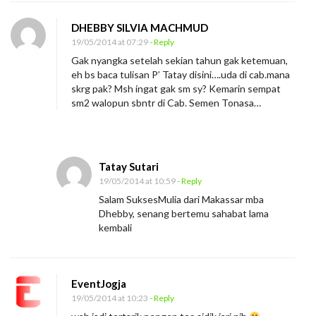
r
DHEBBY SILVIA MACHMUD
a
19/05/2014 at 07:29
- Reply
n
Gak nyangka setelah sekian tahun gak ketemuan,
g
eh bs baca tulisan P’ Tatay disini….uda di cab.mana
P
skrg pak? Msh ingat gak sm sy? Kemarin sempat
sm2 walopun sbntr di Cab. Semen Tonasa…
u
n
y
a
Tatay Sutari
K
19/05/2014 at 10:59
- Reply
e
Salam SuksesMulia dari Makassar mba
Dhebby, senang bertemu sahabat lama
l
kembali
e
b
i
EventJogja
h
19/05/2014 at 10:23
- Reply
a