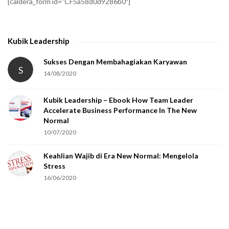
[caldera_form id=”CF5a58d0d9286b0″]
y
t
h
Kubik Leadership
a
t
Sukses Dengan Membahagiakan Karyawan
S
14/08/2020
y
o
Kubik Leadership – Ebook How Team Leader
u
Accelerate Business Performance In The New
a
Normal
r
10/07/2020
e
Keahlian Wajib di Era New Normal: Mengelola
h
Stress
u
16/06/2020
m
a
n
.