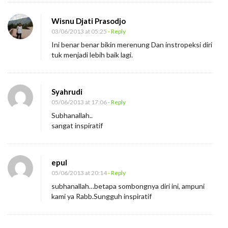
Wisnu Djati Prasodjo
03/06/2013 at 05:25
- Reply
Ini benar benar bikin merenung Dan instropeksi diri
tuk menjadi lebih baik lagi.
Syahrudi
05/06/2013 at 17:06
- Reply
Subhanallah..
sangat inspiratif
epul
05/06/2013 at 20:14
- Reply
subhanallah…betapa sombongnya diri ini, ampuni
kami ya Rabb.Sungguh inspiratif