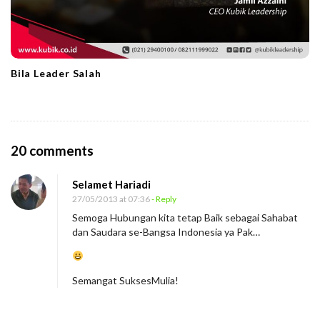
Bila Leader Salah
O
20 comments
n
Selamet Hariadi
S
27/05/2013 at 07:36
- Reply
a
Semoga Hubungan kita tetap Baik sebagai Sahabat
l
dan Saudara se-Bangsa Indonesia ya Pak…
i
n
Semangat SuksesMulia!
g
B