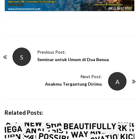
P
Previous Post:
S
o
Seminar untuk Umum di Dua Benua
s
t
Next Post:
A
N
Anakmu Tergantung Dirimu
a
v
i
Related Posts:
g
a
t