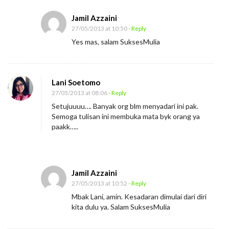
e
r
Jamil Azzaini
27/05/2013 at 10:50
- Reply
h
Yes mas, salam SuksesMulia
u
b
u
Lani Soetomo
n
27/05/2013 at 08:06
- Reply
g
Setujuuuu…. Banyak org blm menyadari ini pak.
a
Semoga tulisan ini membuka mata byk orang ya
n
paakk…..
Jamil Azzaini
27/05/2013 at 10:52
- Reply
Mbak Lani, amin. Kesadaran dimulai dari diri
kita dulu ya. Salam SuksesMulia