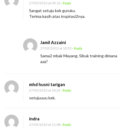
27/05/2013 at 09:16
- Reply
Sangat setuju kek guruku.
Terima kasih atas inspirasi2nya.
Jamil Azzaini
27/05/2013 at 10:55
- Reply
Sama2 mbak Mayang. Sibuk training dimana
aza?
mhd husni tarigan
27/05/2013 at 10:23
- Reply
setujuuuu kek.
indra
27/05/2013 at 11:08
- Reply