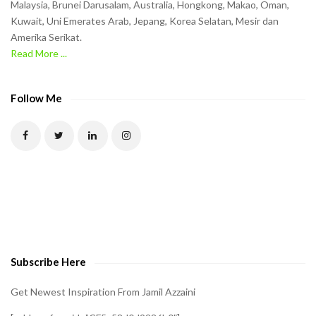
Malaysia, Brunei Darusalam, Australia, Hongkong, Makao, Oman,
h
Kuwait, Uni Emerates Arab, Jepang, Korea Selatan, Mesir dan
Amerika Serikat.
e
Read More ...
C
A
P
Follow Me
T
C
H
A
t
o
v
e
Subscribe Here
r
i
Get Newest Inspiration From Jamil Azzaini
f