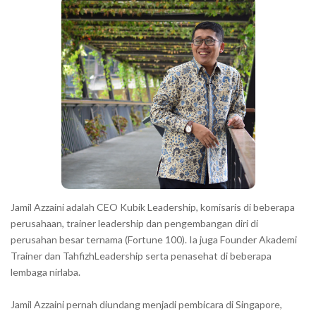
a
h
r
a
r
a
c
t
e
r
s
s
h
Jamil Azzaini adalah CEO Kubik Leadership, komisaris di beberapa
o
perusahaan, trainer leadership dan pengembangan diri di
w
perusahan besar ternama (Fortune 100). Ia juga Founder Akademi
Trainer dan TahfizhLeadership serta penasehat di beberapa
n
lembaga nirlaba.
i
n
Jamil Azzaini pernah diundang menjadi pembicara di Singapore,
t