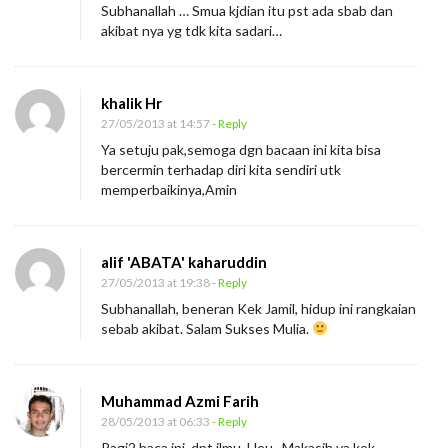
Subhanallah … Smua kjdian itu pst ada sbab dan
akibat nya yg tdk kita sadari…
khalik Hr
27/05/2013 at 14:57
- Reply
Ya setuju pak,semoga dgn bacaan ini kita bisa
bercermin terhadap diri kita sendiri utk
memperbaikinya,Amin
alif 'ABATA' kaharuddin
27/05/2013 at 19:38
- Reply
Subhanallah, beneran Kek Jamil, hidup ini rangkaian
sebab akibat. Salam Sukses Mulia.
Muhammad Azmi Farih
28/05/2013 at 06:33
- Reply
Pagi2 baca ini, dpt ilmu. Heu.. Makasih ya kek.