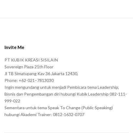
S
i
t
e
Invite Me
F
PT KUBIK KREASI SISILAIN
o
Sovereign Plaza 21th Floor
o
Jl TB Simatupang Kav 36 Jakarta 12430,
t
Phone: +62-021–7813030
e
Ingin mengundang untuk menjadi Pembicara tema Leadership,
r
Bisnis dan Pengembangan diri hubungi Kubik Leadership 082-111-
999-022
Sementara untuk tema Speak To Change (Public Speaking)
hubungi Akademi Trainer: 0812-1632-0707