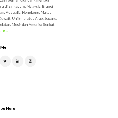
zzaini pernah diundang menjadi
ra di Singapore, Malaysia, Brunei
am, Australia, Hongkong, Makao,
uwait, Uni Emerates Arab, Jepang,
elatan, Mesir dan Amerika Serikat.
re ...
 Me
ibe Here