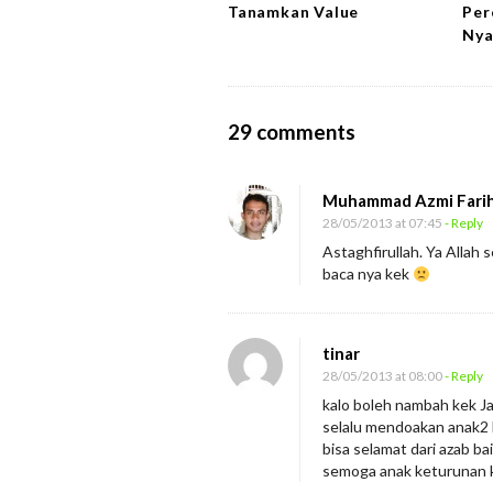
Tanamkan Value
Per
i
Ny
o
n
O
29 comments
n
A
Muhammad Azmi Fari
n
28/05/2013 at 07:45
- Reply
a
Astaghfirullah. Ya Allah s
baca nya kek
k
m
u
tinar
T
28/05/2013 at 08:00
- Reply
e
kalo boleh nambah kek Ja
r
selalu mendoakan anak2 
bisa selamat dari azab bai
g
semoga anak keturunan kit
a