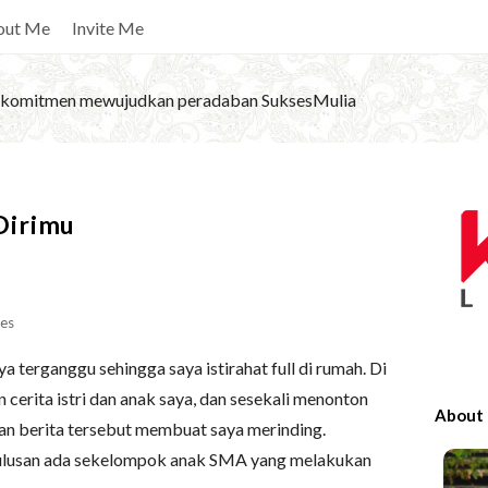
out Me
Invite Me
komitmen mewujudkan peradaban SuksesMulia
S
Dirimu
i
t
e
S
es
i
ya terganggu sehingga saya istirahat full di rumah. Di
d
n cerita istri dan anak saya, dan sesekali menonton
e
About
a dan berita tersebut membuat saya merinding.
b
lulusan ada sekelompok anak SMA yang melakukan
a