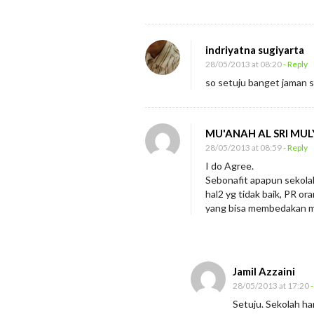
indriyatna sugiyarta
28/05/2013 at 08:20
- Reply
so setuju banget jaman 
MU'ANAH AL SRI MUL
28/05/2013 at 08:59
- Reply
I do Agree.
Sebonafit apapun sekola
hal2 yg tidak baik, PR o
yang bisa membedakan ma
Jamil Azzaini
28/05/2013 at 17:20
-
Setuju. Sekolah h