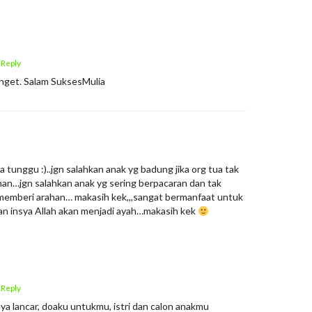
 Reply
anget. Salam SuksesMulia
ya tunggu :)..jgn salahkan anak yg badung jika org tua tak
an…jgn salahkan anak yg sering berpacaran dan tak
ak memberi arahan… makasih kek,,,sangat bermanfaat untuk
an insya Allah akan menjadi ayah…makasih kek
 Reply
a lancar, doaku untukmu, istri dan calon anakmu