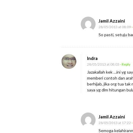
n
t
Jamil Azzaini
u
28/05/2013 at 08:09
-
n
So pasti, setuju b
g
D
i
Indra
r
28/05/2013 at 08:03
- Reply
i
Jazakallah kek …ini yg sa
m
memberi contoh dan arah
berhijab, jika org tua t
u
saya yg dlm hitungan bul
Jamil Azzaini
28/05/2013 at 17:22
-
Semoga kelahiranny