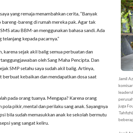
r
k saya yang remaja menambahkan cerita, “Banyak
o bareng-bareng di rumah mereka pak. Agar tak
a SMS atau BBM-an menggunakan bahasa sandi. Ada
g telanjang kepada pacarnya.”
h, karena sejak akil balig semua perbuatan dan
ertanggungjawaban oleh Sang Maha Pencipta. Dan
jak SMP setahu saya sudah akil balig. Artinya,
t berbuat kebaikan dan mendapatkan dosa saat
Jamil A
komisar
leaders
dalah pada orang tuanya. Mengapa? Karena orang
perusah
pola pikir, mental dan perilaku sang anak. Sayangnya
juga Fo
Tahfizh
epsi bila sudah memasukkan anak ke sekolah bermutu
beberap
sepsi yang sangat keliru.