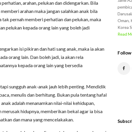
Jamil A
 perhatian, arahan, pelukan dan didengarkan. Bila
pembica
k memberi arahan maka jangan salahkan anak bila
Darusal
tua tak pernah memberi perhatian dan pelukan, maka
Oman, K
an pelukan kepada orang lain yang boleh jadi
Korea S
Read Mo
ngarkan isi pikiran dan hati sang anak, maka ia akan
Follow
da orang lain. Dan boleh jadi, ia akan rela
atannya kepada orang lain yang bersedia
etapi sungguh anak-anak jauh lebih penting. Mendidik
aca, menulis dan berhitung. Bukan pula tentang hafal
k anak adalah menanamkan nilai-nilai kehidupan,
n merusak hidupnya, memberikan bekal agar ia bisa
tkan dan mana yang mencelakakan.
Subscr