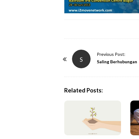
P
Previous Post:
S
o
Saling Berhubungan
s
t
N
Related Posts:
a
v
i
g
a
t