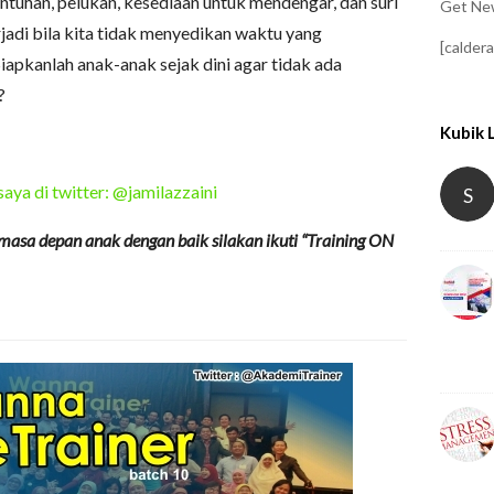
tuhan, pelukan, kesediaan untuk mendengar, dan suri
Get New
rjadi bila kita tidak menyedikan waktu yang
[calder
Siapkanlah anak-anak sejak dini agar tidak ada
?
Kubik 
saya di twitter: @jamilazzaini
S
masa depan anak dengan baik silakan ikuti “Training ON