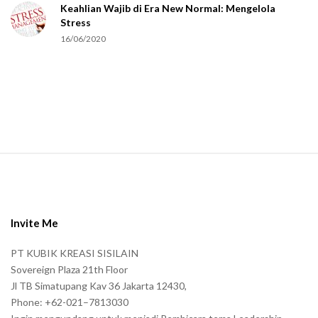
Keahlian Wajib di Era New Normal: Mengelola
h
Stress
u
16/06/2020
m
a
n
.
S
i
t
e
Invite Me
F
PT KUBIK KREASI SISILAIN
o
Sovereign Plaza 21th Floor
o
Jl TB Simatupang Kav 36 Jakarta 12430,
t
Phone: +62-021–7813030
e