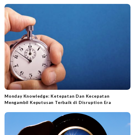
a
t
i
o
n
Monday Knowledge: Ketepatan Dan Kecepatan
Mengambil Keputusan Terbaik di Disruption Era