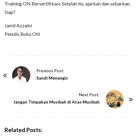
Training ON Bersertifikasi. Setelah itu, ajarkan dan sebarkan.
Siap?
Jamil Azzaini
Penulis Buku ON
P
Previous Post:
o
Sandi Menangis
s
t
Next Post:
N
Jangan Timpakan Musibah di Atas Musibah
a
v
i
Related Posts:
g