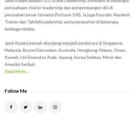
Jamil Azzaini adalah CEO Kubik Leadership, komisaris di beberapa
o
perusahaan, trainer leadership dan pengembangan diri di
w
perusahan besar ternama (Fortune 100). Ia juga Founder Akademi
Trainer dan TahfizhLeadership serta penasehat di beberapa
n
lembaga nirlaba.
i
n
Jamil Azzaini pernah diundang menjadi pembicara di Singapore,
t
Malaysia, Brunei Darusalam, Australia, Hongkong, Makao, Oman,
h
Kuwait, Uni Emerates Arab, Jepang, Korea Selatan, Mesir dan
Amerika Serikat.
e
Read More ...
C
A
P
Follow Me
T
C
H
A
t