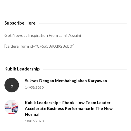
o
v
e
Subscribe Here
r
i
Get Newest Inspiration From Jamil Azzaini
f
[caldera_form id=”CF5a58d0d9286b0″]
y
t
h
Kubik Leadership
a
t
Sukses Dengan Membahagiakan Karyawan
S
14/08/2020
y
o
Kubik Leadership – Ebook How Team Leader
u
Accelerate Business Performance In The New
a
Normal
r
10/07/2020
e