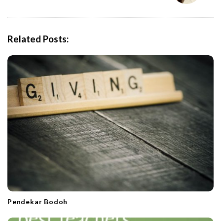
a
v
i
Related Posts:
g
a
t
i
o
n
Pendekar Bodoh