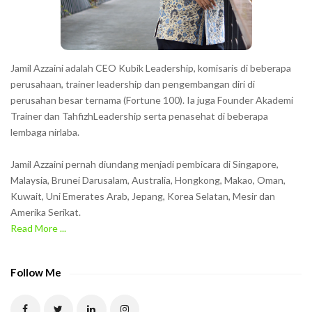
r
s
s
h
Jamil Azzaini adalah CEO Kubik Leadership, komisaris di beberapa
o
perusahaan, trainer leadership dan pengembangan diri di
w
perusahan besar ternama (Fortune 100). Ia juga Founder Akademi
Trainer dan TahfizhLeadership serta penasehat di beberapa
n
lembaga nirlaba.
i
n
Jamil Azzaini pernah diundang menjadi pembicara di Singapore,
t
Malaysia, Brunei Darusalam, Australia, Hongkong, Makao, Oman,
h
Kuwait, Uni Emerates Arab, Jepang, Korea Selatan, Mesir dan
Amerika Serikat.
e
Read More ...
C
A
P
Follow Me
T
C