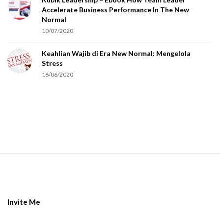
u
Accelerate Business Performance In The New
a
Normal
r
10/07/2020
e
Keahlian Wajib di Era New Normal: Mengelola
h
Stress
u
16/06/2020
m
a
n
.
S
i
t
e
Invite Me
F