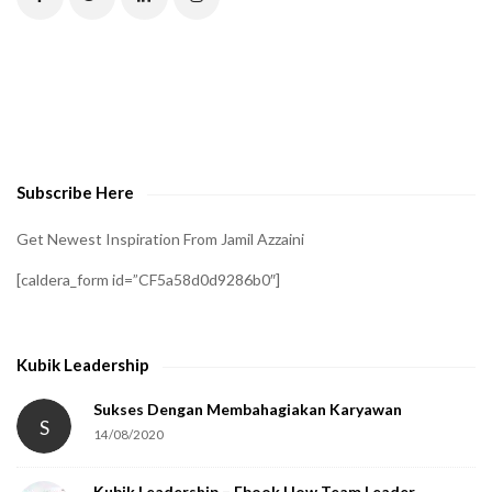
H
A
t
o
v
e
Subscribe Here
r
i
Get Newest Inspiration From Jamil Azzaini
f
[caldera_form id=”CF5a58d0d9286b0″]
y
t
h
Kubik Leadership
a
t
Sukses Dengan Membahagiakan Karyawan
S
14/08/2020
y
o
Kubik Leadership – Ebook How Team Leader