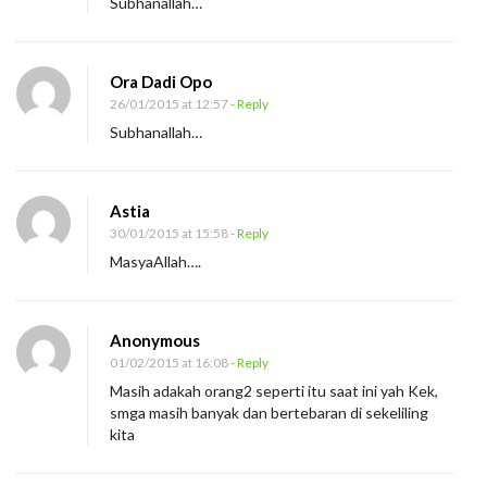
Subhanallah…
k
a
Ora Dadi Opo
26/01/2015 at 12:57
- Reply
Subhanallah…
Astia
30/01/2015 at 15:58
- Reply
MasyaAllah….
Anonymous
01/02/2015 at 16:08
- Reply
Masih adakah orang2 seperti itu saat ini yah Kek,
smga masih banyak dan bertebaran di sekeliling
kita