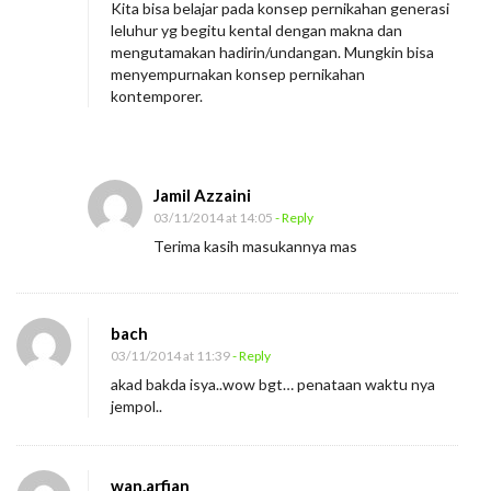
Kita bisa belajar pada konsep pernikahan generasi
leluhur yg begitu kental dengan makna dan
mengutamakan hadirin/undangan. Mungkin bisa
menyempurnakan konsep pernikahan
kontemporer.
Jamil Azzaini
03/11/2014 at 14:05
- Reply
Terima kasih masukannya mas
bach
03/11/2014 at 11:39
- Reply
akad bakda isya..wow bgt… penataan waktu nya
jempol..
wan.arfian