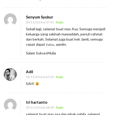
d
o
Senyum Syukur
w
03/11/2014 at 07:35
- Reply
n
Sekali lagi, selamat buat mas Asa. Semoga menjadi
P
keluarga yang sakinah mawaddah, penuh rahmat
e
dan berkah. Selamat juga buat kek Jamil, semoga
cepat dapat cucu.. aamiin.
r
n
Salam SuksesMulia
i
k
Adil
a
03/11/2014 at 07:43
- Reply
h
SAH!
a
n
tri hartanto
03/11/2014 at 08:49
- Reply
selamat buat mas asa dan mbak nabila, selamat