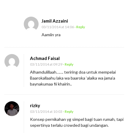
Jamil Azzaini
03/11/2014 at 14:06
- Reply
Aamiin yra
Achmad Faisal
03/11/2014 at 09:29
- Reply
Alhamdulillaah……. teriring doa untuk mempelai
Baarokallaahu laka wa baaroka ‘alaika wa jama’a
baynakumaa fii khairin..
rizky
03/11/2014 at 10:03
- Reply
Konsep pernikahan yg simpel bagi tuan rumah, tapi
sepertinya terlalu crowded bagi undangan.