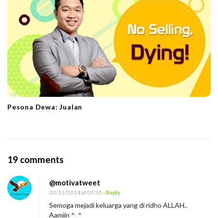
Pesona Dewa: Jualan
O
19 comments
n
@motivatweet
R
03/11/2014 at 07:35
- Reply
u
Semoga mejadi keluarga yang di ridho ALLAH..
n
Aamiin ^_^