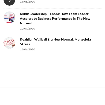
S
14/08/2020
y
o
Kubik Leadership – Ebook How Team Leader
u
Accelerate Business Performance In The New
a
Normal
r
10/07/2020
e
Keahlian Wajib di Era New Normal: Mengelola
h
Stress
u
16/06/2020
m
a
n
.
S
i
t