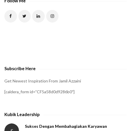
Follow Me
T
C
H
A
t
o
v
e
Subscribe Here
r
i
Get Newest Inspiration From Jamil Azzaini
f
[caldera_form id=”CF5a58d0d9286b0″]
y
t
h
Kubik Leadership
a
t
Sukses Dengan Membahagiakan Karyawan