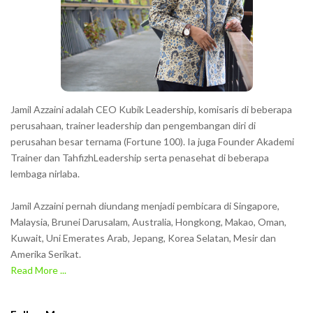
t
e
r
s
s
h
Jamil Azzaini adalah CEO Kubik Leadership, komisaris di beberapa
o
perusahaan, trainer leadership dan pengembangan diri di
w
perusahan besar ternama (Fortune 100). Ia juga Founder Akademi
Trainer dan TahfizhLeadership serta penasehat di beberapa
n
lembaga nirlaba.
i
n
Jamil Azzaini pernah diundang menjadi pembicara di Singapore,
t
Malaysia, Brunei Darusalam, Australia, Hongkong, Makao, Oman,
h
Kuwait, Uni Emerates Arab, Jepang, Korea Selatan, Mesir dan
Amerika Serikat.
e
Read More ...
C
A
P