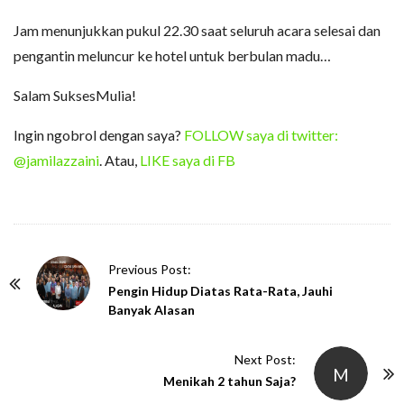
Jam menunjukkan pukul 22.30 saat seluruh acara selesai dan
pengantin meluncur ke hotel untuk berbulan madu…
Salam SuksesMulia!
Ingin ngobrol dengan saya?
FOLLOW saya di twitter:
@jamilazzaini
. Atau,
LIKE saya di FB
P
Previous Post:
o
Pengin Hidup Diatas Rata-Rata, Jauhi
Banyak Alasan
s
t
Next Post:
N
M
Menikah 2 tahun Saja?
a