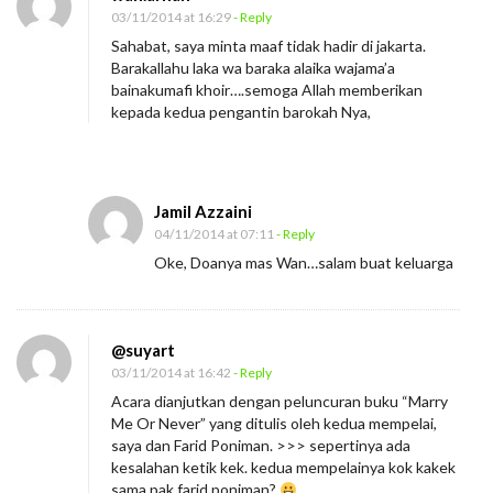
03/11/2014 at 16:29
- Reply
Sahabat, saya minta maaf tidak hadir di jakarta.
Barakallahu laka wa baraka alaika wajama’a
bainakumafi khoir….semoga Allah memberikan
kepada kedua pengantin barokah Nya,
Jamil Azzaini
04/11/2014 at 07:11
- Reply
Oke, Doanya mas Wan…salam buat keluarga
@suyart
03/11/2014 at 16:42
- Reply
Acara dianjutkan dengan peluncuran buku “Marry
Me Or Never” yang ditulis oleh kedua mempelai,
saya dan Farid Poniman. >>> sepertinya ada
kesalahan ketik kek. kedua mempelainya kok kakek
sama pak farid poniman?