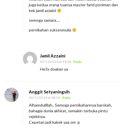
juga kedua orang tuanya master farid poniman dan
kek jamil azzaini
semoga samara….
pernikahan suksesmulia
Jamil Azzaini
03/11/2014 at 14:06
- Reply
He3x doakan ya
Anggit Setyaningsih
03/11/2014 at 08:56
- Reply
Alhamdulillah.. Semoga pernikahannya barokah,
bahagia dunia akhirat, semakin terbuka pintu
rejekinya.
Cepetan jadi kakek yaa om :p