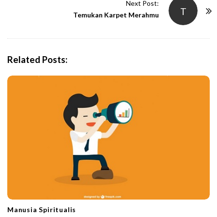
t
Next Post:
T
N
Temukan Karpet Merahmu
a
v
i
Related Posts:
g
a
t
i
o
n
Manusia Spiritualis