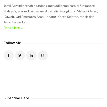
n
Jamil Azzaini pernah diundang menjadi pembicara di Singapore,
t
Malaysia, Brunei Darusalam, Australia, Hongkong, Makao, Oman,
h
Kuwait, Uni Emerates Arab, Jepang, Korea Selatan, Mesir dan
Amerika Serikat.
e
Read More ...
C
A
P
Follow Me
T
C
H
A
t
o
v
e
Subscribe Here
r
i