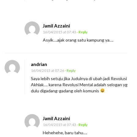
l
u
s
Jamil Azzaini
i
16/04/2015 at 07:43
- Reply
M
Asyik….ajak orang satu kampung ya….
e
n
t
andrian
16/04/2015 at 07:26
- Reply
a
Saya lebih setuju jika Judulnya di ubah jadi Revolusi
l
Akhlak…. karena Revolusi Mental adalah selogan yg
dulu digadang-gadang oleh komunis
Jamil Azzaini
16/04/2015 at 07:43
- Reply
Hehehehe, baru tahu….