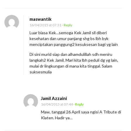
maswantik
16/04/2015 at 07:31
- Reply
Luar biasa Kek…semoga Kek Jamil sll diberi
kesehatan dan umur panjang shg bs lbh byk
menciptakan panggung2 kesuksesan bagi yg lain
Di sini murid siap dan alhamdulillah sdh meniru
langkah2 Kek Jamil. Mari kita lbh peduli dg yg lain,
mulai dr lingkungan di mana kita tinggal. Salam
suksesmulia
Jamil Azzaini
16/04/2015 at 07:44
- Reply
Maw, tanggal 26 April saya ngisi A Tribute di
Klaten. Hadir ya…