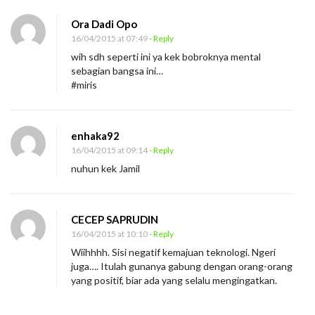
Ora Dadi Opo
16/04/2015 at 07:49
- Reply
wih sdh seperti ini ya kek bobroknya mental
sebagian bangsa ini…
#miris
enhaka92
16/04/2015 at 09:14
- Reply
nuhun kek Jamil
CECEP SAPRUDIN
16/04/2015 at 10:10
- Reply
Wiihhhh. Sisi negatif kemajuan teknologi. Ngeri
juga…. Itulah gunanya gabung dengan orang-orang
yang positif, biar ada yang selalu mengingatkan.