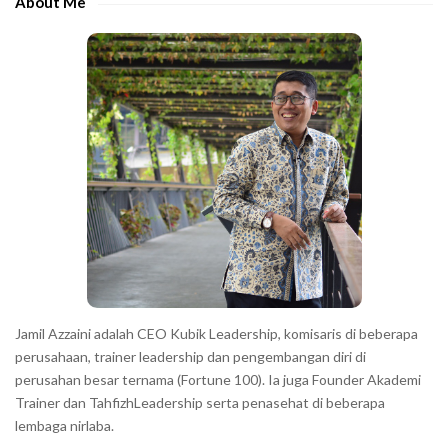
e
About Me
b
c
a
h
r
a
r
a
c
t
e
r
s
s
h
Jamil Azzaini adalah CEO Kubik Leadership, komisaris di beberapa
o
perusahaan, trainer leadership dan pengembangan diri di
w
perusahan besar ternama (Fortune 100). Ia juga Founder Akademi
Trainer dan TahfizhLeadership serta penasehat di beberapa
n
lembaga nirlaba.
i