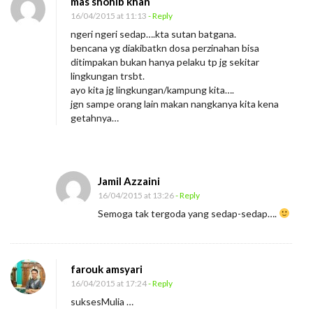
mas shohib khan
16/04/2015 at 11:13
- Reply
ngeri ngeri sedap….kta sutan batgana.
bencana yg diakibatkn dosa perzinahan bisa
ditimpakan bukan hanya pelaku tp jg sekitar
lingkungan trsbt.
ayo kita jg lingkungan/kampung kita….
jgn sampe orang lain makan nangkanya kita kena
getahnya…
Jamil Azzaini
16/04/2015 at 13:26
- Reply
Semoga tak tergoda yang sedap-sedap….
farouk amsyari
16/04/2015 at 17:24
- Reply
suksesMulia …