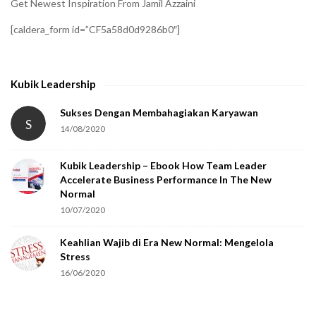
Get Newest Inspiration From Jamil Azzaini
f
[caldera_form id=”CF5a58d0d9286b0″]
y
t
h
Kubik Leadership
a
t
Sukses Dengan Membahagiakan Karyawan
S
14/08/2020
y
o
Kubik Leadership – Ebook How Team Leader
u
Accelerate Business Performance In The New
a
Normal
r
10/07/2020
e
Keahlian Wajib di Era New Normal: Mengelola
h
Stress
u
16/06/2020
m
a