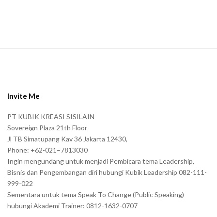
n
.
S
i
t
e
Invite Me
F
PT KUBIK KREASI SISILAIN
o
Sovereign Plaza 21th Floor
o
Jl TB Simatupang Kav 36 Jakarta 12430,
t
Phone: +62-021–7813030
e
Ingin mengundang untuk menjadi Pembicara tema Leadership,
r
Bisnis dan Pengembangan diri hubungi Kubik Leadership 082-111-
999-022
Sementara untuk tema Speak To Change (Public Speaking)
hubungi Akademi Trainer: 0812-1632-0707