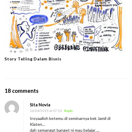
Story Telling Dalam Bisnis
O
18 comments
n
Sita Novia
R
16/04/2015 at 07:20
- Reply
e
Insyaalloh ketemu di seminarnya kek Jamil di
v
Klaten…
o
dah semangat banget ni mau belajar….