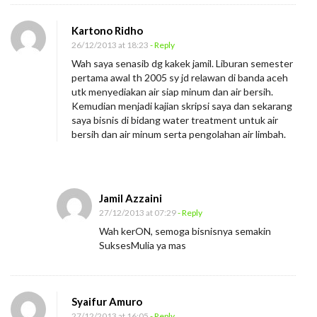
Kartono Ridho
26/12/2013 at 18:23
- Reply
Wah saya senasib dg kakek jamil. Liburan semester
pertama awal th 2005 sy jd relawan di banda aceh
utk menyediakan air siap minum dan air bersih.
Kemudian menjadi kajian skripsi saya dan sekarang
saya bisnis di bidang water treatment untuk air
bersih dan air minum serta pengolahan air limbah.
Jamil Azzaini
27/12/2013 at 07:29
- Reply
Wah kerON, semoga bisnisnya semakin
SuksesMulia ya mas
Syaifur Amuro
27/12/2013 at 16:05
- Reply