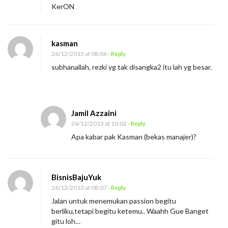
KerON
kasman
26/12/2013 at 08:06
- Reply
subhanallah, rezki yg tak disangka2 itu lah yg besar.
Jamil Azzaini
26/12/2013 at 10:02
- Reply
Apa kabar pak Kasman (bekas manajer)?
BisnisBajuYuk
26/12/2013 at 08:07
- Reply
Jalan untuk menemukan passion begitu
berliku,tetapi begitu ketemu.. Waahh Gue Banget
gitu loh…