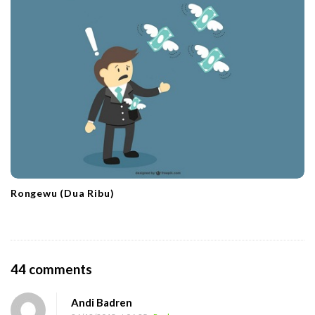
Rongewu (Dua Ribu)
O
44 comments
n
Andi Badren
R