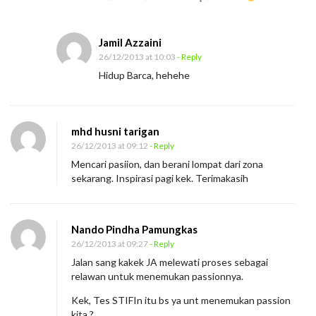
Jamil Azzaini
26/12/2013 at 10:03
- Reply
Hidup Barca, hehehe
mhd husni tarigan
26/12/2013 at 09:12
- Reply
Mencari pasiion, dan berani lompat dari zona
sekarang. Inspirasi pagi kek. Terimakasih
Nando Pindha Pamungkas
26/12/2013 at 09:27
- Reply
Jalan sang kakek JA melewati proses sebagai
relawan untuk menemukan passionnya.
Kek, Tes STIFIn itu bs ya unt menemukan passion
kita.?