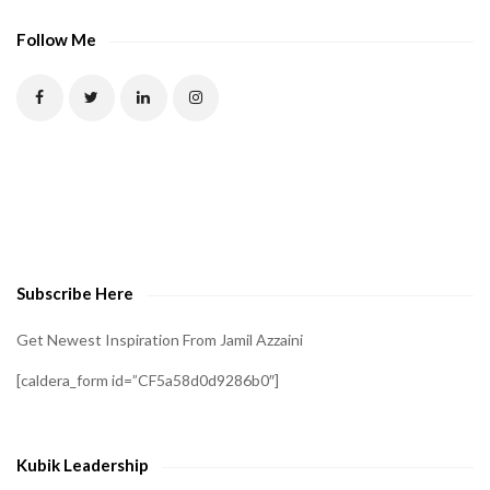
A
P
Follow Me
T
C
H
A
t
o
v
e
Subscribe Here
r
i
Get Newest Inspiration From Jamil Azzaini
f
[caldera_form id=”CF5a58d0d9286b0″]
y
t
h
Kubik Leadership
a