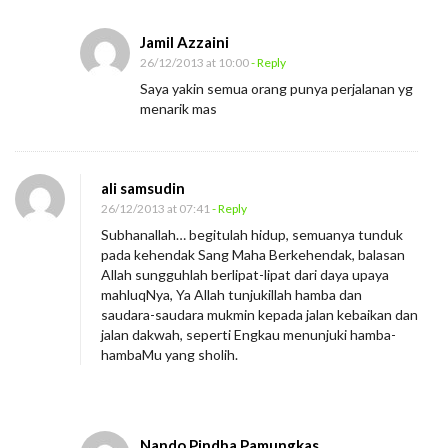
Jamil Azzaini
26/12/2013 at 10:00
- Reply
Saya yakin semua orang punya perjalanan yg
menarik mas
ali samsudin
26/12/2013 at 07:41
- Reply
Subhanallah… begitulah hidup, semuanya tunduk
pada kehendak Sang Maha Berkehendak, balasan
Allah sungguhlah berlipat-lipat dari daya upaya
mahluqNya, Ya Allah tunjukillah hamba dan
saudara-saudara mukmin kepada jalan kebaikan dan
jalan dakwah, seperti Engkau menunjuki hamba-
hambaMu yang sholih.
Nando Pindha Pamungkas