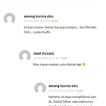
among kurnia ebo
26/12/2013 at 12:28
- Reply
ini baru bener-bener kerang mutiara… kerON deh,
Kek…. LanjutGaN…
Jamil Azzaini
26/12/2013 at 12:40
- Reply
Mas kapan makan sate klatak lagi
among kurnia ebo
26/12/2013 at 14:36
- Reply
hehehe, ini mau mengKlatak-kan
dr. Zaidul Akbar saja waktunya