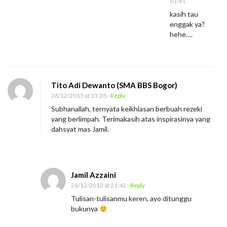
01:41
kasih tau
enggak ya?
hehe….
Tito Adi Dewanto (SMA BBS Bogor)
26/12/2013 at 13:28
- Reply
Subhanallah, ternyata keikhlasan berbuah rezeki
yang berlimpah. Terimakasih atas inspirasinya yang
dahsyat mas Jamil.
Jamil Azzaini
26/12/2013 at 21:42
- Reply
Tulisan-tulisanmu keren, ayo ditunggu
bukunya