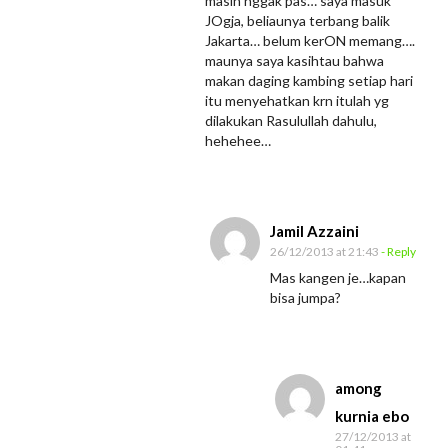
masih nggak pas… saya masuk
JOgja, beliaunya terbang balik
Jakarta… belum kerON memang….
maunya saya kasihtau bahwa
makan daging kambing setiap hari
itu menyehatkan krn itulah yg
dilakukan Rasulullah dahulu,
hehehee…
Jamil Azzaini
26/12/2013 at 21:43
- Reply
Mas kangen je…kapan
bisa jumpa?
among
kurnia ebo
27/12/2013 at