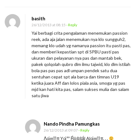
basith
26/12/2013 at 08:15
- Reply
Yai berbagi crita pengalaman menemukan passion
reek, ada aja jalan menemukan nya klo sungguh2,
memang klo udah yg namanya passion itu pasti pas,
dan memberi kepastian spt di SPBU pasti pas
ukuran dan pelayanan nya pas dan mantab bek,
pakek qolqolah qubro dlm ilmu tajwid, klo dlm istilah
bola pas pas pas adl umpan pendek satu dua
sentuhan cepat spt ala barca dan timnas U19
ketika juara Aff dan lolos piala asia, smoga yg pas
mjd kan hati kita pas, salam sukses mulia dan salam
satu jiwa
Nando Pindha Pamungkas
26/12/2013 at 09:07
- Reply
Λάmΐΐπ Yάªª Ŕõßßǻl Ąlάmΐΐπ. . .