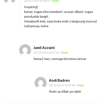
26/12/2013 at 06:25
- Reply
e
Inspiring!
l
benar, tugas kita memberi. urusan diberi, tugas
a
penduduk langit.
trimakasih kek, saya buka web y langsung muncul
w
tulisannya. hehe
a
n
B
Jamil Azzaini
e
26/12/2013 at 07:25
- Reply
r
Sama2 mas, semoga bisnismu lancar
b
u
a
Andi Badren
h
26/12/2013 at 09:43
- Reply
P
Amin ya Allah ya rabbi
a
s
s