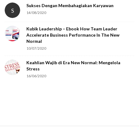
t
Sukses Dengan Membahagiakan Karyawan
S
14/08/2020
y
o
Kubik Leadership – Ebook How Team Leader
u
Accelerate Business Performance In The New
a
Normal
r
10/07/2020
e
Keahlian Wajib di Era New Normal: Mengelola
h
Stress
u
16/06/2020
m
a
n
.
S
i