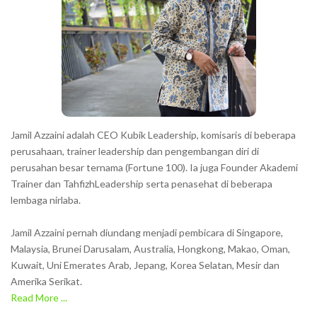
c
t
e
r
s
s
h
Jamil Azzaini adalah CEO Kubik Leadership, komisaris di beberapa
o
perusahaan, trainer leadership dan pengembangan diri di
w
perusahan besar ternama (Fortune 100). Ia juga Founder Akademi
Trainer dan TahfizhLeadership serta penasehat di beberapa
n
lembaga nirlaba.
i
n
Jamil Azzaini pernah diundang menjadi pembicara di Singapore,
t
Malaysia, Brunei Darusalam, Australia, Hongkong, Makao, Oman,
h
Kuwait, Uni Emerates Arab, Jepang, Korea Selatan, Mesir dan
Amerika Serikat.
e
Read More ...
C