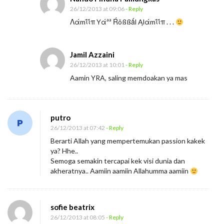
26/12/2013 at 09:06
- Reply
Λάmΐΐπ Yάªª Ŕõßßǻl Ąlάmΐΐπ . . .
Jamil Azzaini
26/12/2013 at 10:01
- Reply
Aamin YRA, saling memdoakan ya mas
putro
26/12/2013 at 07:42
- Reply
Berarti Allah yang mempertemukan passion kakek
ya? Hhe..
Semoga semakin tercapai kek visi dunia dan
akheratnya.. Aamiin aamiin Allahumma aamiin
sofie beatrix
26/12/2013 at 08:05
- Reply