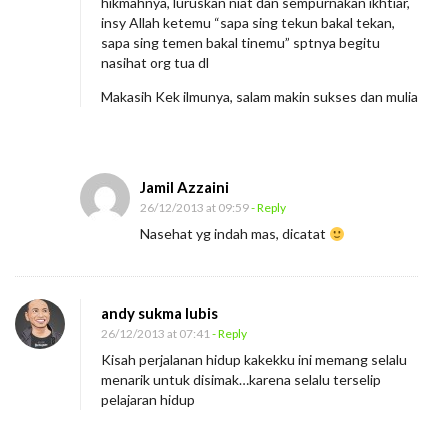
hikmahnya, luruskan niat dan sempurnakan ikhtiar,
insy Allah ketemu “sapa sing tekun bakal tekan,
sapa sing temen bakal tinemu” sptnya begitu
nasihat org tua dl
Makasih Kek ilmunya, salam makin sukses dan mulia
Jamil Azzaini
26/12/2013 at 09:59
- Reply
Nasehat yg indah mas, dicatat
andy sukma lubis
26/12/2013 at 07:41
- Reply
Kisah perjalanan hidup kakekku ini memang selalu
menarik untuk disimak…karena selalu terselip
pelajaran hidup