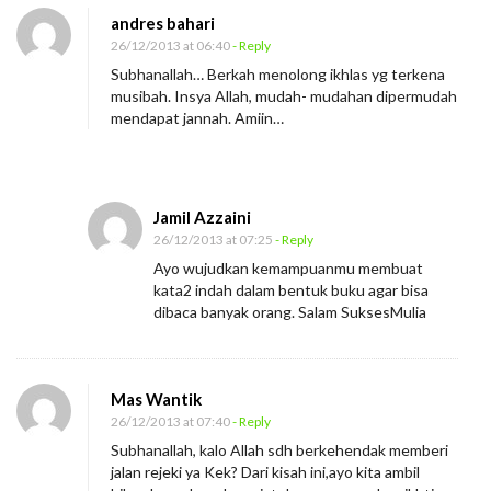
andres bahari
i
26/12/2013 at 06:40
- Reply
o
Subhanallah… Berkah menolong ikhlas yg terkena
n
musibah. Insya Allah, mudah- mudahan dipermudah
mendapat jannah. Amiin…
Jamil Azzaini
26/12/2013 at 07:25
- Reply
Ayo wujudkan kemampuanmu membuat
kata2 indah dalam bentuk buku agar bisa
dibaca banyak orang. Salam SuksesMulia
Mas Wantik
26/12/2013 at 07:40
- Reply
Subhanallah, kalo Allah sdh berkehendak memberi
jalan rejeki ya Kek? Dari kisah ini,ayo kita ambil