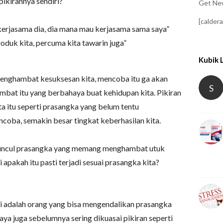
pikirannya sendiri?
Get New
[calder
kerjasama dia, dia mana mau kerjasama sama saya”
oduk kita, percuma kita tawarin juga”
Kubik 
 menghambat kesuksesan kita, mencoba itu ga akan
S
mbat itu yang berbahaya buat kehidupan kita. Pikiran
ita itu seperti prasangka yang belum tentu
oba, semakin besar tingkat keberhasilan kita.
muncul prasangka yang memang menghambat utuk
 apakah itu pasti terjadi sesuai prasangka kita?
i adalah orang yang bisa mengendalikan prasangka
saya juga sebelumnya sering dikuasai pikiran seperti