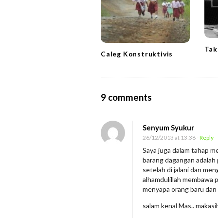
g
a
t
i
Tak
Caleg Konstruktivis
o
n
O
9 comments
n
B
Senyum Syukur
e
26/12/2013 at 13:38
- Reply
r
Saya juga dalam tahap me
barang dagangan adalah p
p
setelah di jalani dan men
r
alhamdulillah membawa p
a
menyapa orang baru dan 
s
salam kenal Mas.. makasi
a