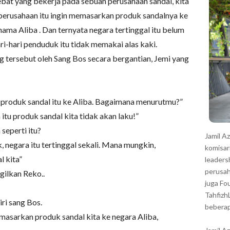
bat yang bekerja pada sebuah perusahaan sandal, kita
r
 perusahaan itu ingin memasarkan produk sandalnya ke
 nama Aliba . Dan ternyata negara tertinggal itu belum
ri-hari penduduk itu tidak memakai alas kaki.
 tersebut oleh Sang Bos secara bergantian, Jemi yang
n produk sandal itu ke Aliba. Bagaimana menurutmu?”
 itu produk sandal kita tidak akan laku!”
seperti itu?
Jamil A
ak, negara itu tertinggal sekali. Mana mungkin,
komisar
l kita”
leaders
perusah
ilkan Reko..
juga Fo
Tahfizh
i sang Bos.
beberap
emasarkan produk sandal kita ke negara Aliba,