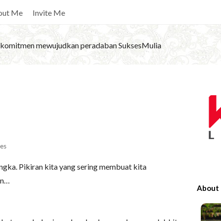
out Me
Invite Me
komitmen mewujudkan peradaban SuksesMulia
S
i
t
e
S
es
i
ngka. Pikiran kita yang sering membuat kita
d
an…
e
About
b
a