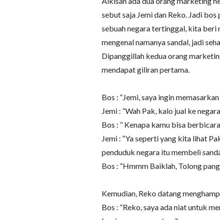
Alkisah ada dua orang marketing he
sebut saja Jemi dan Reko. Jadi bos
sebuah negara tertinggal, kita beri
mengenal namanya sandal, jadi seha
Dipanggillah kedua orang marketing
mendapat giliran pertama.
Bos : “Jemi, saya ingin memasarka
Jemi : “Wah Pak, kalo jual ke negara
Bos : ” Kenapa kamu bisa berbicara 
Jemi : “Ya seperti yang kita lihat P
penduduk negara itu membeli sanda
Bos : “Hmmm Baiklah, Tolong pangg
Kemudian, Reko datang menghampir
Bos : “Reko, saya ada niat untuk m