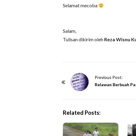
Selamat mecoba
Salam,
Tulisan dikirim oleh
Reza Wisnu 
P
Previous Post:
o
Relawan Berbuah Pa
s
t
N
Related Posts:
a
v
i