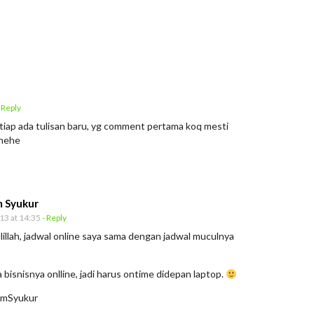
 Reply
tiap ada tulisan baru, yg comment pertama koq mesti
hehe
 Syukur
13 at 14:35
- Reply
illah, jadwal online saya sama dengan jadwal muculnya
 bisnisnya onlline, jadi harus ontime didepan laptop.
mSyukur