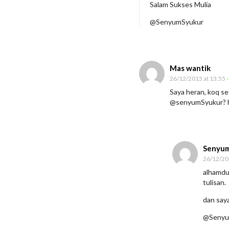
Salam Sukses Mulia
n
@SenyumSyukur
g
k
a
Mas wantik
26/12/2013 at 13:55
-
Saya heran, koq se
@senyumSyukur? 
Senyum
26/12/20
alhamdul
tulisan.
dan saya
@Senyu