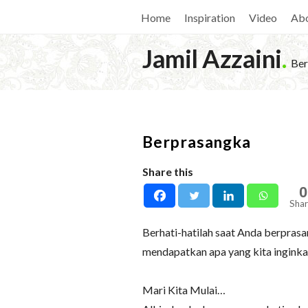
Home
Inspiration
Video
Ab
Jamil Azzaini
.
Ber
Berprasangka
Share this
0
Shar
Berhati-hatilah saat Anda berprasa
mendapatkan apa yang kita ingink
Mari Kita Mulai…