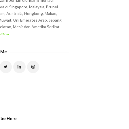
zzaini pernah diundang menjadi
ra di Singapore, Malaysia, Brunei
am, Australia, Hongkong, Makao,
uwait, Uni Emerates Arab, Jepang,
elatan, Mesir dan Amerika Serikat.
re ...
 Me
ibe Here