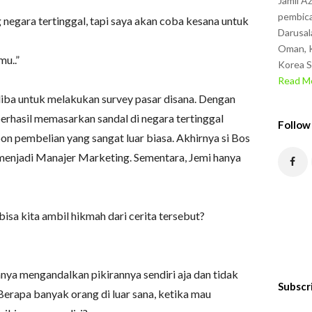
Jamil A
pembica
negara tertinggal, tapi saya akan coba kesana untuk
Darusal
Oman, K
mu..”
Korea S
Read Mo
iba untuk melakukan survey pasar disana. Dengan
berhasil memasarkan sandal di negara tertinggal
Follow
n pembelian yang sangat luar biasa. Akhirnya si Bos
enjadi Manajer Marketing. Sementara, Jemi hanya
isa kita ambil hikmah dari cerita tersebut?
nya mengandalkan pikirannya sendiri aja dan tidak
Subscr
rapa banyak orang di luar sana, ketika mau