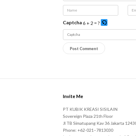
Captcha
6 + 2 = ?
P
l
e
a
s
S
e
i
e
Invite Me
t
n
e
PT KUBIK KREASI SISILAIN
t
F
Sovereign Plaza 21th Floor
e
o
Jl TB Simatupang Kav 36 Jakarta 1243
r
Phone: +62-021–7813030
o