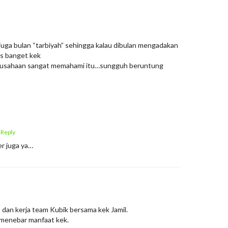
juga bulan “tarbiyah” sehingga kalau dibulan mengadakan
pas banget kek
rusahaan sangat memahami itu…sungguh beruntung
 Reply
r juga ya…
dan kerja team Kubik bersama kek Jamil.
menebar manfaat kek.