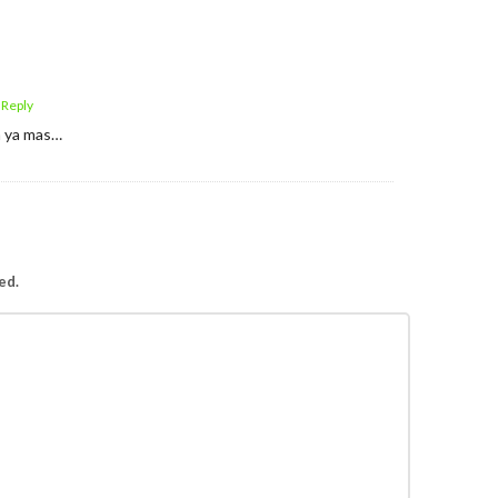
 Reply
n ya mas…
ed.