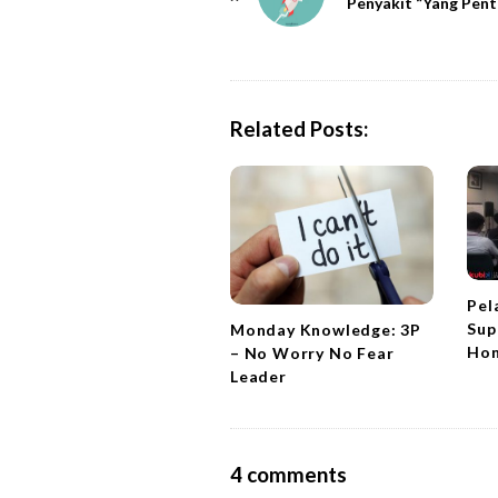
o
Penyakit “Yang Pent
s
t
N
a
Related Posts:
v
i
g
a
t
i
Pel
Sup
Monday Knowledge: 3P
o
Hon
– No Worry No Fear
n
Leader
O
4 comments