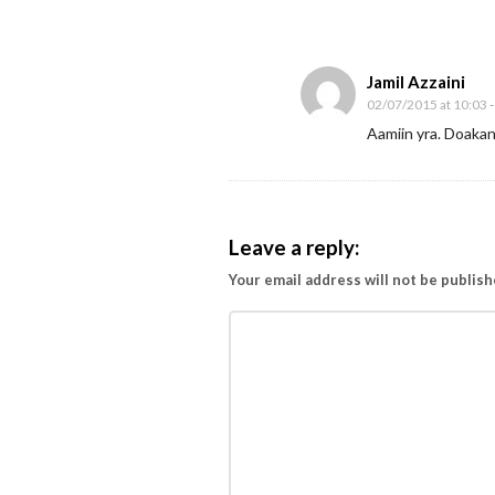
i
n
i
Jamil Azzaini
n
02/07/2015 at 10:03
-
Aamiin yra. Doaka
g
Leave a reply:
Your email address will not be publish