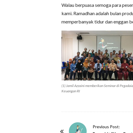
Walau berpuasa semoga para peserta
kami. Ramadhan adalah bulan produk
memperbanyak tidur dan enggan b
(1) Jamil Azzaini memberikan Seminar di Pegadaia
Keuangan RI
P
Previous Post: