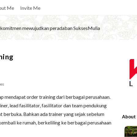
out Me
Invite Me
komitmen mewujudkan peradaban SuksesMulia
S
ning
i
t
e
es
S
i
p mendapat order training dari berbagai perusahaan.
d
ner, lead fasilitator, fasilitator dan team pendukung
e
t berbuka. Bahkan ada trainer yang sejak sebelum
About
b
mbali ke rumah, berkeliling ke berbagai perusahaan
a