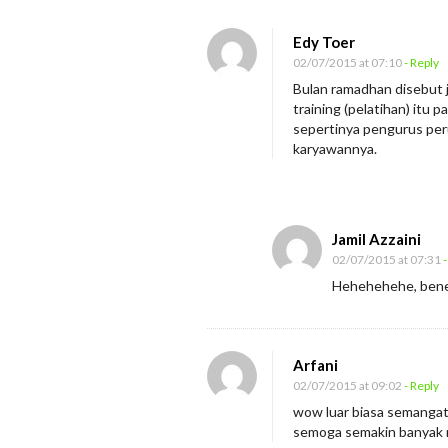
n
R
Edy Toer
a
02/07/2015 at 07:10
- Reply
m
Bulan ramadhan disebut 
training (pelatihan) itu 
a
sepertinya pengurus pe
d
karyawannya.
h
a
n
Jamil Azzaini
T
02/07/2015 at 07:31
-
e
Hehehehehe, bene
t
a
p
Arfani
T
02/07/2015 at 09:02
- Reply
r
wow luar biasa semangat 
semoga semakin banyak 
a