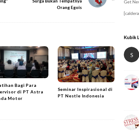
ing”
Surga Bukan Tempatnya
Get New
Orang Egois
[calder
Kubik 
S
atihan Bagi Para
Seminar Inspirasional di
ervisor di PT Astra
PT Nestle Indonesia
da Motor