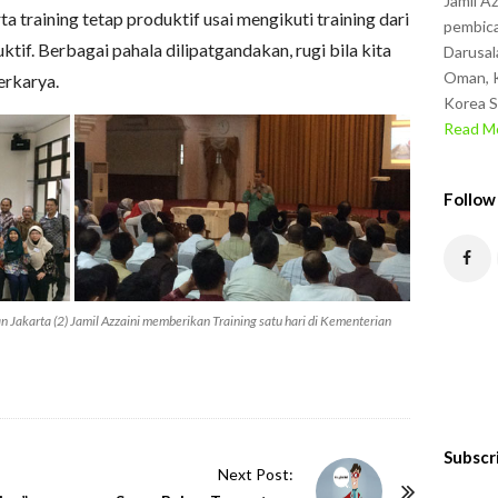
Jamil A
 training tetap produktif usai mengikuti training dari
pembica
tif. Berbagai pahala dilipatgandakan, rugi bila kita
Darusal
Oman, K
erkarya.
Korea S
Read Mo
Follow
n Jakarta (2) Jamil Azzaini memberikan Training satu hari di Kementerian
Subscr
Next Post: