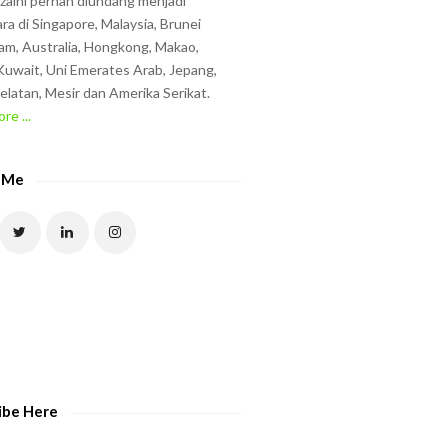
zzaini pernah diundang menjadi
ra di Singapore, Malaysia, Brunei
am, Australia, Hongkong, Makao,
uwait, Uni Emerates Arab, Jepang,
elatan, Mesir dan Amerika Serikat.
re ...
 Me
ibe Here