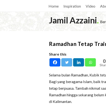
Home
Inspiration
Video
Ab
Jamil Azzaini
.
Ber
Ramadhan Tetap Trai
Share this
0
Shar
Selama bulan Ramadhan, Kubik teta
Bagi yang beragama Islam, baik trai
tetap berpuasa. Tambah nikmat saa
Ramadhan hingga sekarang belum ke
di Kalimantan.