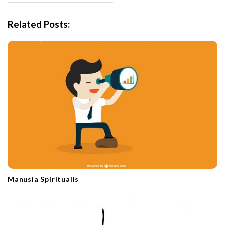
v
i
Related Posts:
g
a
t
i
o
n
Manusia Spiritualis