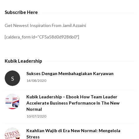
e
Subscribe Here
r
i
Get Newest Inspiration From Jamil Azzaini
f
[caldera_form id=”CF5a58d0d9286b0″]
y
t
h
Kubik Leadership
a
t
Sukses Dengan Membahagiakan Karyawan
S
14/08/2020
y
o
Kubik Leadership – Ebook How Team Leader
u
Accelerate Business Performance In The New
a
Normal
r
10/07/2020
e
Keahlian Wajib di Era New Normal: Mengelola
h
Stress