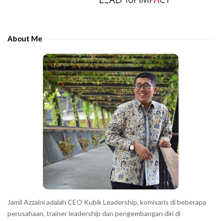
i
t
d
h
e
e
About Me
b
c
a
h
r
a
r
a
c
t
e
r
s
s
h
Jamil Azzaini adalah CEO Kubik Leadership, komisaris di beberapa
o
perusahaan, trainer leadership dan pengembangan diri di