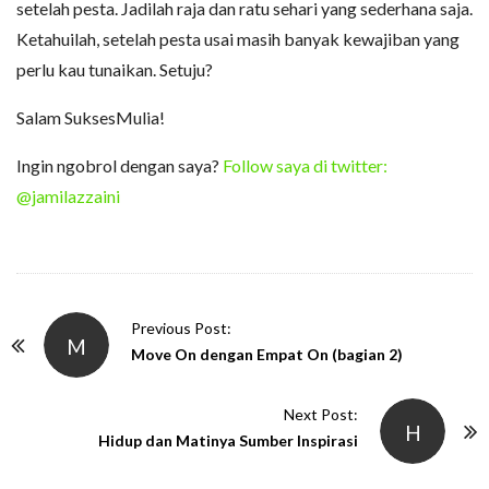
setelah pesta. Jadilah raja dan ratu sehari yang sederhana saja.
Ketahuilah, setelah pesta usai masih banyak kewajiban yang
perlu kau tunaikan. Setuju?
Salam SuksesMulia!
Ingin ngobrol dengan saya?
Follow saya di twitter:
@jamilazzaini
P
Previous Post:
M
o
Move On dengan Empat On (bagian 2)
s
t
Next Post:
H
N
Hidup dan Matinya Sumber Inspirasi
a