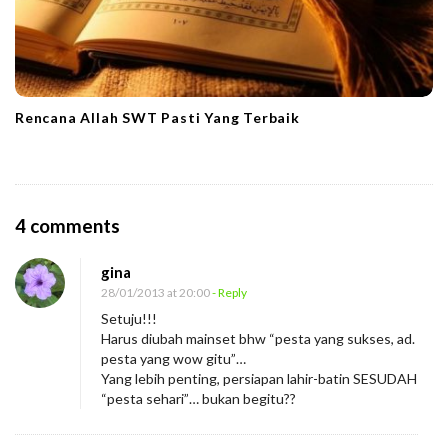
Rencana Allah SWT Pasti Yang Terbaik
O
4 comments
n
gina
R
28/01/2013 at 20:00
- Reply
a
Setuju!!!
j
Harus diubah mainset bhw “pesta yang sukses, ad.
a
pesta yang wow gitu”…
Yang lebih penting, persiapan lahir-batin SESUDAH
d
“pesta sehari”… bukan begitu??
a
n