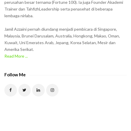
w
perusahan besar ternama (Fortune 100). Ia juga Founder Akademi
Trainer dan TahfizhLeadership serta penasehat di beberapa
n
lembaga nirlaba.
i
n
Jamil Azzaini pernah diundang menjadi pembicara di Singapore,
t
Malaysia, Brunei Darusalam, Australia, Hongkong, Makao, Oman,
h
Kuwait, Uni Emerates Arab, Jepang, Korea Selatan, Mesir dan
Amerika Serikat.
e
Read More ...
C
A
P
Follow Me
T
C
H
A
t
o
v