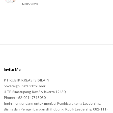
u
16/06/2020
m
a
n
.
S
i
t
e
Invite Me
F
PT KUBIK KREASI SISILAIN
o
Sovereign Plaza 21th Floor
o
Jl TB Simatupang Kav 36 Jakarta 12430,
t
Phone: +62-021–7813030
e
Ingin mengundang untuk menjadi Pembicara tema Leadership,
r
Bisnis dan Pengembangan diri hubungi Kubik Leadership 082-111-