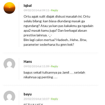
R
Iqbal
a
09/02/2014 at 09:11
- Reply
Ortu agak sulit diajak diskusi masalah ini. Ortu
t
selalu bilang: kan biasa diundang masak ga
u
ngundang? Atau ya kan pas kakakmu ga ngadain
S
apa2 masak kamu juga? Dan berbagai alasan
prestise lainnya. -_-
e
Blm lagi calon mertua? Hadeeh.. Hehe.. Btw,
d
parameter sederhana itu gmn kek?
e
r
h
Hans
09/02/2014 at 11:09
- Reply
a
bagus sekali tulisannya pa Jamil . . . setelah
n
nikahnya yg penting . . .
a
bayu
20/02/2014 at 10:37
- Reply
SETUJU KEK….