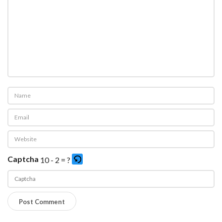
Captcha
10 - 2 = ?
P
l