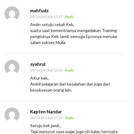
l
a
mahfudz
28/10/2014 at 11:37
- Reply
h
Amiin setuju sekali Kek,
suatu saat kementrianya mengadakan Training
pengisinya Kek Jamil, semoga Eposnya menular
salam sukses Mulia
syahrul
28/10/2014 at 13:13
- Reply
AKur kek..
Ambil pelajaran dari kesalahan dan juga dari
kesuksesan orang lain.
Kapten Nandar
28/10/2014 at 17:22
- Reply
Setuju kek jamil…
Tapi menurut saya wajar juga sih kalau ternyata