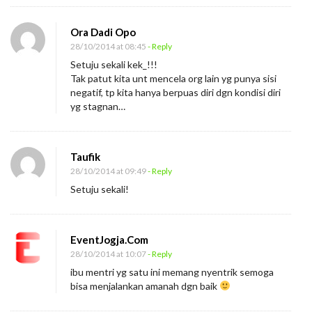
j
Ora Dadi Opo
a
28/10/2014 at 08:45
- Reply
r
Setuju sekali kek_!!!
i
Tak patut kita unt mencela org lain yg punya sisi
l
negatif, tp kita hanya berpuas diri dgn kondisi diri
yg stagnan…
a
h
B
Taufik
u
28/10/2014 at 09:49
- Reply
k
Setuju sekali!
a
n
C
EventJogja.Com
28/10/2014 at 10:07
- Reply
e
ibu mentri yg satu ini memang nyentrik semoga
l
bisa menjalankan amanah dgn baik
a