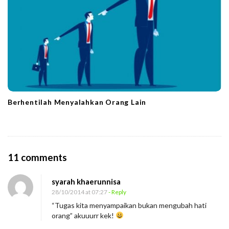
Berhentilah Menyalahkan Orang Lain
O
11 comments
n
syarah khaerunnisa
P
28/10/2014 at 07:27
- Reply
e
“Tugas kita menyampaikan bukan mengubah hati
l
orang” akuuurr kek!
a