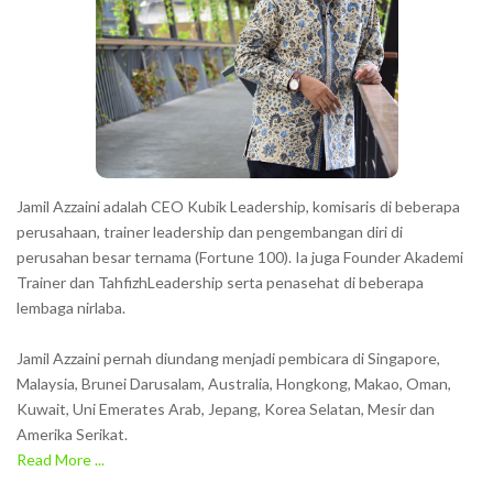
c
t
e
r
s
s
h
Jamil Azzaini adalah CEO Kubik Leadership, komisaris di beberapa
o
perusahaan, trainer leadership dan pengembangan diri di
w
perusahan besar ternama (Fortune 100). Ia juga Founder Akademi
Trainer dan TahfizhLeadership serta penasehat di beberapa
n
lembaga nirlaba.
i
n
Jamil Azzaini pernah diundang menjadi pembicara di Singapore,
t
Malaysia, Brunei Darusalam, Australia, Hongkong, Makao, Oman,
h
Kuwait, Uni Emerates Arab, Jepang, Korea Selatan, Mesir dan
Amerika Serikat.
e
Read More ...
C