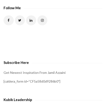
A
P
Follow Me
T
C
H
A
t
o
v
e
Subscribe Here
r
i
Get Newest Inspiration From Jamil Azzaini
f
[caldera_form id=”CF5a58d0d9286b0″]
y
t
h
Kubik Leadership
a