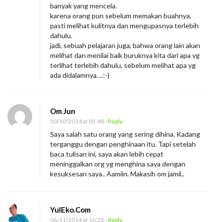
banyak yang mencela.
karena orang pun sebelum memakan buahnya,
pasti melihat kulitnya dan mengupasnya terlebih
dahulu.
jadi, sebuah pelajaran juga, bahwa orang lain akan
melihat dan menilai baik buruknya kita dari apa yg
terlihat terlebih dahulu, sebelum melihat apa yg
ada didalamnya….:-)
Om Jun
30/10/2014 at 05:48
- Reply
Saya salah satu orang yang sering dihina. Kadang
terganggu dengan penghinaan itu. Tapi setelah
baca tulisan ini, saya akan lebih cepat
meninggalkan org yg menghina saya dengan
kesuksesan saya.. Aamiin. Makasih om jamil..
YulEko.Com
06/11/2014 at 16:25
- Reply