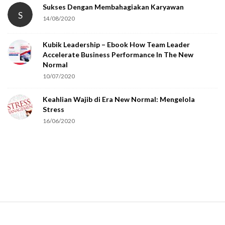
t
Sukses Dengan Membahagiakan Karyawan
S
14/08/2020
y
o
Kubik Leadership – Ebook How Team Leader
u
Accelerate Business Performance In The New
a
Normal
r
10/07/2020
e
Keahlian Wajib di Era New Normal: Mengelola
h
Stress
u
16/06/2020
m
a
n
.
S
i