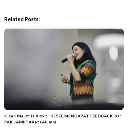
a
v
i
Related Posts:
g
a
t
i
o
n
Kisah Meuthia Rizki: “KESEL MENDAPAT FEEDBACK dari
PAK JAMIL” #KataAlumni