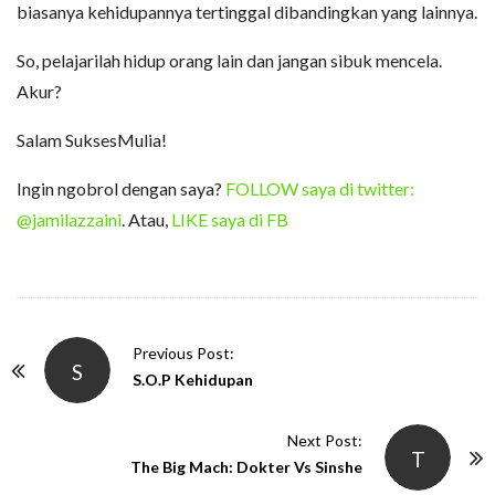
biasanya kehidupannya tertinggal dibandingkan yang lainnya.
So, pelajarilah hidup orang lain dan jangan sibuk mencela.
Akur?
Salam SuksesMulia!
Ingin ngobrol dengan saya?
FOLLOW saya di twitter:
@jamilazzaini
. Atau,
LIKE saya di FB
P
Previous Post:
S
o
S.O.P Kehidupan
s
t
Next Post:
T
N
The Big Mach: Dokter Vs Sinshe