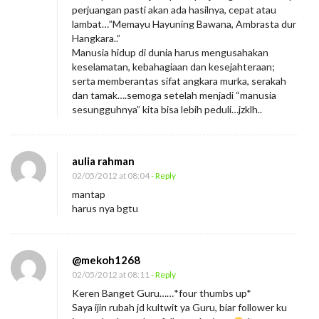
perjuangan pasti akan ada hasilnya, cepat atau
lambat…”Memayu Hayuning Bawana, Ambrasta dur
Hangkara..”
Manusia hidup di dunia harus mengusahakan
keselamatan, kebahagiaan dan kesejahteraan;
serta memberantas sifat angkara murka, serakah
dan tamak….semoga setelah menjadi “manusia
sesungguhnya” kita bisa lebih peduli…jzklh..
aulia rahman
02/05/2012 at 08:04
- Reply
mantap
harus nya bgtu
@mekoh1268
02/05/2012 at 08:11
- Reply
Keren Banget Guru……*four thumbs up*
Saya ijin rubah jd kultwit ya Guru, biar follower ku