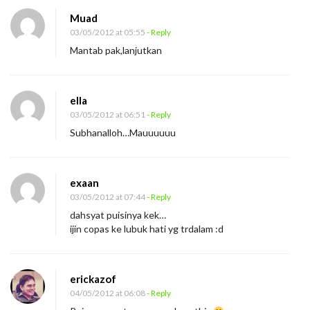
Muad
03/05/2012 at 05:55
- Reply
Mantab pak,lanjutkan
ella
03/05/2012 at 06:51
- Reply
Subhanalloh…Mauuuuuu
exaan
03/05/2012 at 07:44
- Reply
dahsyat puisinya kek…
ijin copas ke lubuk hati yg trdalam :d
erickazof
04/05/2012 at 06:08
- Reply