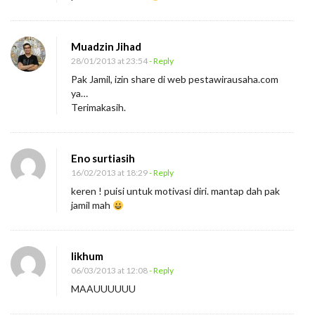
Muadzin Jihad
28/01/2013 at 23:54
- Reply
Pak Jamil, izin share di web pestawirausaha.com
ya…
Terimakasih.
Eno surtiasih
16/02/2013 at 18:29
- Reply
keren ! puisi untuk motivasi diri. mantap dah pak
jamil mah
likhum
06/03/2013 at 12:08
- Reply
MAAUUUUUU