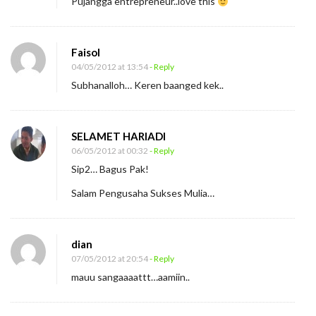
Pujangga entrepreneur..love this
Faisol
04/05/2012 at 13:54
- Reply
Subhanalloh… Keren baanged kek..
SELAMET HARIADI
06/05/2012 at 00:32
- Reply
Sip2… Bagus Pak!
Salam Pengusaha Sukses Mulia…
dian
07/05/2012 at 20:54
- Reply
mauu sangaaaattt…aamiin..