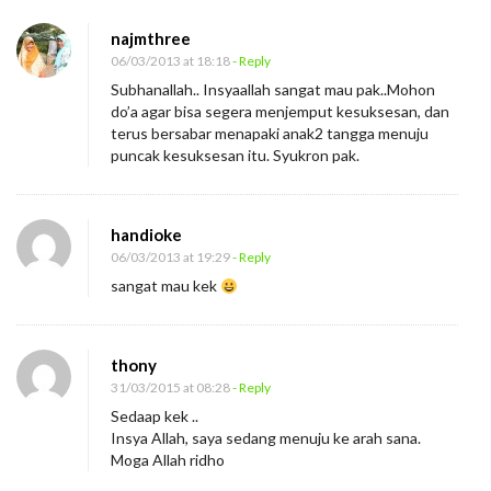
najmthree
06/03/2013 at 18:18
- Reply
Subhanallah.. Insyaallah sangat mau pak..Mohon
do’a agar bisa segera menjemput kesuksesan, dan
terus bersabar menapaki anak2 tangga menuju
puncak kesuksesan itu. Syukron pak.
handioke
06/03/2013 at 19:29
- Reply
sangat mau kek
thony
31/03/2015 at 08:28
- Reply
Sedaap kek ..
Insya Allah, saya sedang menuju ke arah sana.
Moga Allah ridho