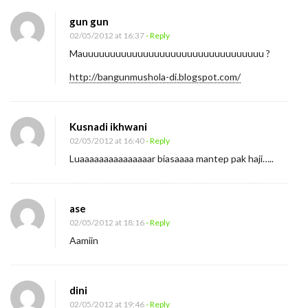
gun gun
02/05/2012 at 16:37
- Reply
Mauuuuuuuuuuuuuuuuuuuuuuuuuuuuuuuuu ?
http://bangunmushola-di.blogspot.com/
Kusnadi ikhwani
02/05/2012 at 16:40
- Reply
Luaaaaaaaaaaaaaaar biasaaaa mantep pak haji…..
ase
02/05/2012 at 18:16
- Reply
Aamiin
dini
02/05/2012 at 19:46
- Reply