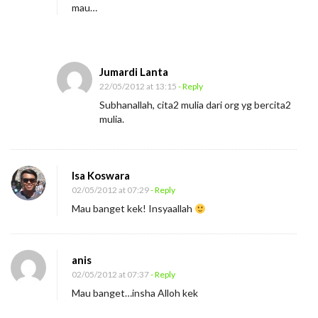
mau…
i
s
i
Jumardi Lanta
E
22/05/2012 at 13:15
- Reply
n
Subhanallah, cita2 mulia dari org yg bercita2
t
mulia.
r
e
p
Isa Koswara
r
02/05/2012 at 07:29
- Reply
e
Mau banget kek! Insyaallah
n
e
anis
u
02/05/2012 at 07:37
- Reply
r
Mau banget…insha Alloh kek