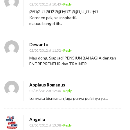
02/05/2012 at 10:43
- Reply
Ø³ÙØ¨Ù’Ø­ÙŽØ§Ù†ÙŽ Ø§Ù„Ù„Ù‘Ù‡Ù
Kereeen pak, so inspiratif..
mauuu banget iih..
Dewanto
02/05/2012 at 11:32
- Reply
Mau dong, Siap jadi PENSIUN BAHAGIA dengan
ENTREPRENEUR dan TRAINER
Applaus Romanus
02/05/2012 at 12:30
- Reply
ternyata bisnisman juga punya puisinya ya…
Angelia
02/05/2012 at 13:38
- Reply