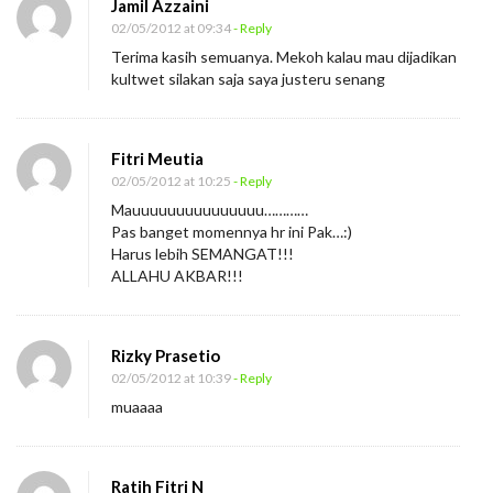
Jamil Azzaini
02/05/2012 at 09:34
- Reply
Terima kasih semuanya. Mekoh kalau mau dijadikan
kultwet silakan saja saya justeru senang
Fitri Meutia
02/05/2012 at 10:25
- Reply
Mauuuuuuuuuuuuuuu…………
Pas banget momennya hr ini Pak…:)
Harus lebih SEMANGAT!!!
ALLAHU AKBAR!!!
Rizky Prasetio
02/05/2012 at 10:39
- Reply
muaaaa
Ratih Fitri N