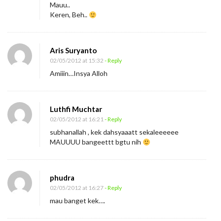
Mauu..
Keren, Beh..
Aris Suryanto
02/05/2012 at 15:32
- Reply
Amiiin…Insya Alloh
Luthfi Muchtar
02/05/2012 at 16:21
- Reply
subhanallah , kek dahsyaaatt sekaleeeeee
MAUUUU bangeettt bgtu nih
phudra
02/05/2012 at 16:27
- Reply
mau banget kek….