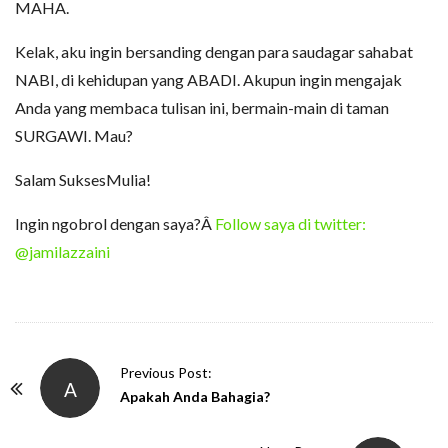
MAHA.
Kelak, aku ingin bersanding dengan para saudagar sahabat
NABI, di kehidupan yang ABADI. Akupun ingin mengajak
Anda yang membaca tulisan ini, bermain-main di taman
SURGAWI. Mau?
Salam SuksesMulia!
Ingin ngobrol dengan saya?Â
Follow saya di twitter:
@jamilazzaini
P
Previous Post:
A
o
Apakah Anda Bahagia?
s