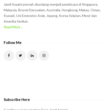
n
Jamil Azzaini pernah diundang menjadi pembicara di Singapore,
t
Malaysia, Brunei Darusalam, Australia, Hongkong, Makao, Oman,
h
Kuwait, Uni Emerates Arab, Jepang, Korea Selatan, Mesir dan
Amerika Serikat.
e
Read More ...
C
A
P
Follow Me
T
C
H
A
t
o
v
e
Subscribe Here
r
i
Get Newest Inspiration From Jamil Azzaini