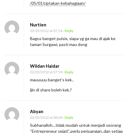
/05/01/ciptakan-kebahagiaan/
Nurtien
02/05/2012 at 07:54
- Reply
Bagus banget puisix, siapa yg ga mau di ajak ke
taman Surgawi, pasti mau dong
Wildan Haidar
02/05/2012 at 07:59
- Reply
mauuuuu banget’s kek..
ijin di share boleh kek.?
Abyan
02/05/2012 at 08:04
- Reply
Subhanalloh…tidak mudah untuk menjadi seorang
“Entrepreneur sejati”..perlu perjuangan..dan setiap