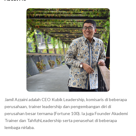
b
c
a
h
r
a
r
a
c
t
e
r
s
s
h
Jamil Azzaini adalah CEO Kubik Leadership, komisaris di beberapa
o
perusahaan, trainer leadership dan pengembangan diri di
w
perusahan besar ternama (Fortune 100). Ia juga Founder Akademi
Trainer dan TahfizhLeadership serta penasehat di beberapa
n
lembaga nirlaba.
i