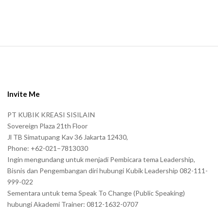
n
.
S
i
t
e
Invite Me
F
PT KUBIK KREASI SISILAIN
o
Sovereign Plaza 21th Floor
o
Jl TB Simatupang Kav 36 Jakarta 12430,
t
Phone: +62-021–7813030
e
Ingin mengundang untuk menjadi Pembicara tema Leadership,
r
Bisnis dan Pengembangan diri hubungi Kubik Leadership 082-111-
999-022
Sementara untuk tema Speak To Change (Public Speaking)
hubungi Akademi Trainer: 0812-1632-0707