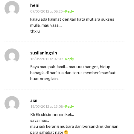
heni
09/05/2012 at 08:25
- Reply
kalau ada kalimat dengan kata mutiara sukses
mulia, mau yaaa…
thx u
susilaningsih
18/05/2012 at 07:09
- Reply
Saya mau pak Jamil… mauuuu banget, hidup
bahagia di hari tua dan terus memberi manfaat
buat orang lain.
aiai
18/05/2012 at 13:08
- Reply
KEREEEEEnnnnnn kek..
saya mau..
mau jadi kerang mutiara dan bersanding dengan
para sahabat nabi