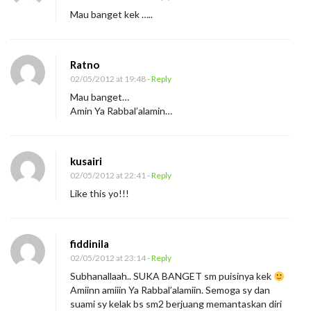
Mau banget kek …..
Ratno
02/05/2012 at 19:48
- Reply
Mau banget…
Amin Ya Rabbal’alamin…
kusairi
02/05/2012 at 22:41
- Reply
Like this yo!!!
fiddinila
02/05/2012 at 23:14
- Reply
Subhanallaah.. SUKA BANGET sm puisinya kek
Amiinn amiiin Ya Rabbal’alamiin. Semoga sy dan
suami sy kelak bs sm2 berjuang memantaskan diri