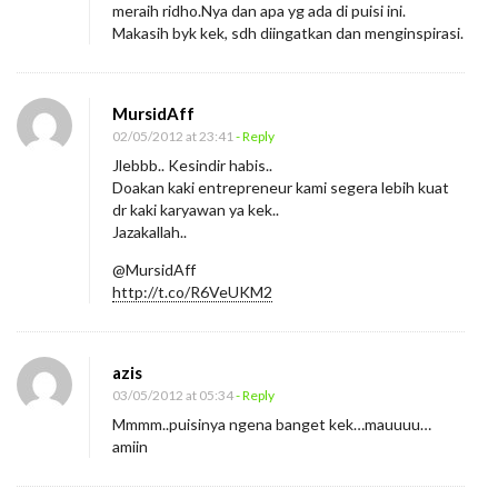
meraih ridho.Nya dan apa yg ada di puisi ini.
Makasih byk kek, sdh diingatkan dan menginspirasi.
MursidAff
02/05/2012 at 23:41
- Reply
Jlebbb.. Kesindir habis..
Doakan kaki entrepreneur kami segera lebih kuat
dr kaki karyawan ya kek..
Jazakallah..
@MursidAff
http://t.co/R6VeUKM2
azis
03/05/2012 at 05:34
- Reply
Mmmm..puisinya ngena banget kek…mauuuu…
amiin