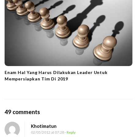
Enam Hal Yang Harus Dilakukan Leader Untuk
Mempersiapkan Tim Di 2019
O
49 comments
n
Khotimatun
P
02/05/2012 at 07:28
- Reply
u