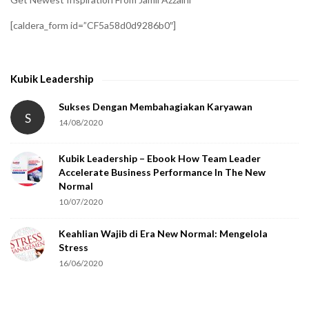
f
[caldera_form id=”CF5a58d0d9286b0″]
y
t
h
Kubik Leadership
a
t
Sukses Dengan Membahagiakan Karyawan
S
14/08/2020
y
o
Kubik Leadership – Ebook How Team Leader
u
Accelerate Business Performance In The New
a
Normal
r
10/07/2020
e
Keahlian Wajib di Era New Normal: Mengelola
h
Stress
u
16/06/2020
m
a