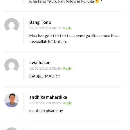
juga tahu *guru kan follower ku juga
*
Bang Tono
02/05/2012 at 08:12
- Reply
Mau bangetttttttttttt….. semoga kita semua bisa..
Insyaallah Biidznillah..
awalhasan
02/05/2012 at 08:46
- Reply
Setuju… MAU!!!!
andhika mahardika
02/05/2012 at 09:25
- Reply
mantaap pisan euy