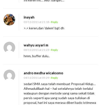
Ini keren ini… Jleb! banget…
o
p
o
inayah
s
03/11/2011 at 21:18
- Reply
>.< keren,dan 'dalem' bgt dh
a
l
H
wahyu asyari m
i
03/11/2011 at 21:23
- Reply
d
hmm, buffer dulu..
u
p
d
andro medha wicaksono
04/11/2011 at 05:29
- Reply
a
sedari SMA saya telah membuat Proposal Hidup…
n
Alhmadulillaah hal – hal setelahnya telah terlalui
I
walaupun dengan metode yang sama sekali tidak
n
persis seperti apa yang sudah saya tuliskan di
proposal, hari ini saya merasa diberi kado istimewa
t