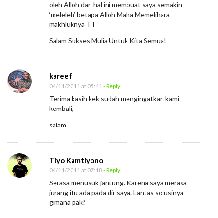
oleh Alloh dan hal ini membuat saya semakin
e
‘meleleh’ betapa Alloh Maha Memelihara
makhluknya TT
g
r
Salam Sukses Mulia Untuk Kita Semua!
i
t
kareef
a
04/11/2011 at 05:41
- Reply
s
Terima kasih kek sudah mengingatkan kami
kembali,
salam
Tiyo Kamtiyono
04/11/2011 at 07:18
- Reply
Serasa menusuk jantung. Karena saya merasa
jurang itu ada pada dir saya. Lantas solusinya
gimana pak?