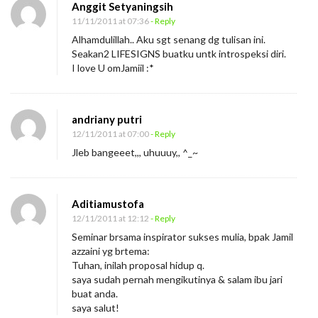
Anggit Setyaningsih
11/11/2011 at 07:36
- Reply
Alhamdulillah.. Aku sgt senang dg tulisan ini.
Seakan2 LIFESIGNS buatku untk introspeksi diri.
I love U omJamiil :*
andriany putri
12/11/2011 at 07:00
- Reply
Jleb bangeeet,,, uhuuuy,, ^_~
Aditiamustofa
12/11/2011 at 12:12
- Reply
Seminar brsama inspirator sukses mulia, bpak Jamil
azzaini yg brtema:
Tuhan, inilah proposal hidup q.
saya sudah pernah mengikutinya & salam ibu jari
buat anda.
saya salut!