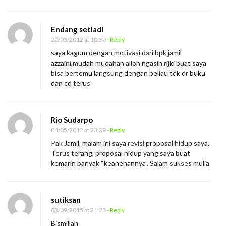
Endang setiadi
20/03/2012 at 10:30
- Reply
saya kagum dengan motivasi dari bpk jamil
azzaini,mudah mudahan alloh ngasih rijki buat saya
bisa bertemu langsung dengan beliau tdk dr buku
dan cd terus
Rio Sudarpo
04/05/2012 at 23:39
- Reply
Pak Jamil, malam ini saya revisi proposal hidup saya.
Terus terang, proposal hidup yang saya buat
kemarin banyak “keanehannya”. Salam sukses mulia
sutiksan
03/09/2015 at 21:23
- Reply
Bismillah