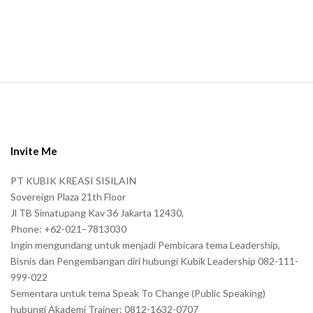
n
.
S
i
t
e
Invite Me
F
PT KUBIK KREASI SISILAIN
o
Sovereign Plaza 21th Floor
o
Jl TB Simatupang Kav 36 Jakarta 12430,
t
Phone: +62-021–7813030
e
Ingin mengundang untuk menjadi Pembicara tema Leadership,
r
Bisnis dan Pengembangan diri hubungi Kubik Leadership 082-111-
999-022
Sementara untuk tema Speak To Change (Public Speaking)
hubungi Akademi Trainer: 0812-1632-0707