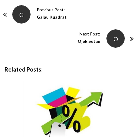
P
Previous Post:
G
o
Galau Kuadrat
s
t
Next Post:
O
N
Ojek Setan
a
v
i
Related Posts:
g
a
t
i
o
n