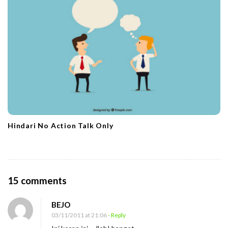
Hindari No Action Talk Only
O
15 comments
n
BEJO
P
03/11/2011 at 21:06
- Reply
r