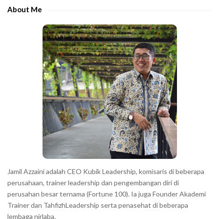
e
e
About Me
b
c
a
h
r
a
r
a
c
t
e
r
s
s
h
Jamil Azzaini adalah CEO Kubik Leadership, komisaris di beberapa
o
perusahaan, trainer leadership dan pengembangan diri di
w
perusahan besar ternama (Fortune 100). Ia juga Founder Akademi
Trainer dan TahfizhLeadership serta penasehat di beberapa
n
lembaga nirlaba.