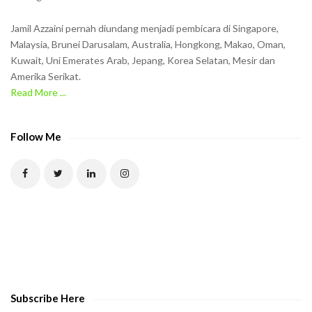
i
n
Jamil Azzaini pernah diundang menjadi pembicara di Singapore,
t
Malaysia, Brunei Darusalam, Australia, Hongkong, Makao, Oman,
h
Kuwait, Uni Emerates Arab, Jepang, Korea Selatan, Mesir dan
Amerika Serikat.
e
Read More ...
C
A
P
Follow Me
T
C
H
A
t
o
v
e
Subscribe Here
r