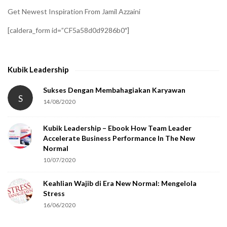
i
Get Newest Inspiration From Jamil Azzaini
f
[caldera_form id=”CF5a58d0d9286b0″]
y
t
h
Kubik Leadership
a
t
Sukses Dengan Membahagiakan Karyawan
S
14/08/2020
y
o
Kubik Leadership – Ebook How Team Leader
u
Accelerate Business Performance In The New
a
Normal
r
10/07/2020
e
Keahlian Wajib di Era New Normal: Mengelola
h
Stress
u
16/06/2020
m
a