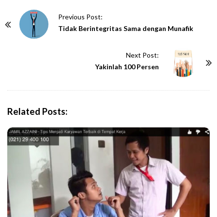
P
Previous Post:
o
Tidak Berintegritas Sama dengan Munafik
s
t
Next Post:
N
Yakinlah 100 Persen
a
v
i
Related Posts:
g
a
t
i
o
n