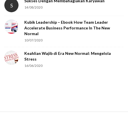
t
Sukses Dengan Membahagiakan Karyawan
S
14/08/2020
y
o
Kubik Leadership – Ebook How Team Leader
u
Accelerate Business Performance In The New
a
Normal
r
10/07/2020
e
Keahlian Wajib di Era New Normal: Mengelola
h
Stress
u
16/06/2020
m
a
n
.
S
i