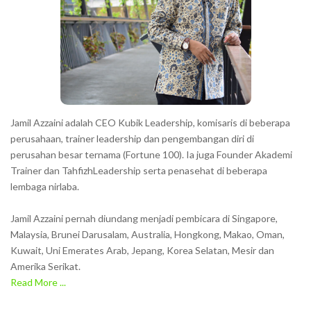
c
t
e
r
s
s
h
Jamil Azzaini adalah CEO Kubik Leadership, komisaris di beberapa
o
perusahaan, trainer leadership dan pengembangan diri di
w
perusahan besar ternama (Fortune 100). Ia juga Founder Akademi
Trainer dan TahfizhLeadership serta penasehat di beberapa
n
lembaga nirlaba.
i
n
Jamil Azzaini pernah diundang menjadi pembicara di Singapore,
t
Malaysia, Brunei Darusalam, Australia, Hongkong, Makao, Oman,
h
Kuwait, Uni Emerates Arab, Jepang, Korea Selatan, Mesir dan
Amerika Serikat.
e
Read More ...
C
A