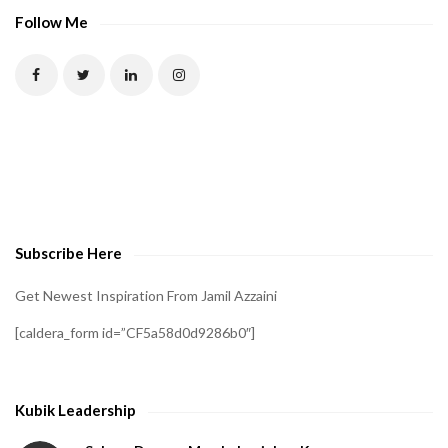
P
Follow Me
T
C
H
A
t
o
v
e
Subscribe Here
r
i
Get Newest Inspiration From Jamil Azzaini
f
[caldera_form id=”CF5a58d0d9286b0″]
y
t
h
Kubik Leadership
a