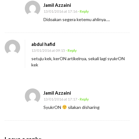
k
Jamil Azzaini
a
13/01/2016 at 17:16
- Reply
t
Didoakan segera ketemu ahlinya….
a
n
I
abdul hafid
13/01/2016 at 09:15
- Reply
n
setuju kek, kerON artikelnya, sekali lagi syukrON
c
kek
o
m
e
Jamil Azzaini
13/01/2016 at 17:17
- Reply
SyukrON
silakan disharing