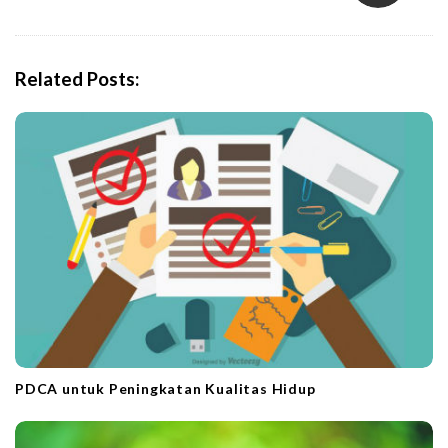
a
v
i
Related Posts:
g
a
t
i
o
n
PDCA untuk Peningkatan Kualitas Hidup