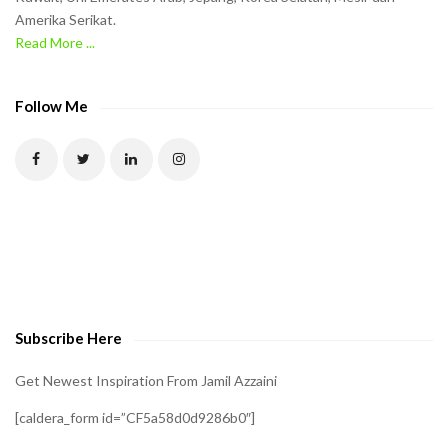
Amerika Serikat.
e
Read More ...
C
A
P
Follow Me
T
C
H
A
t
o
v
e
Subscribe Here
r
i
Get Newest Inspiration From Jamil Azzaini
f
[caldera_form id=”CF5a58d0d9286b0″]
y