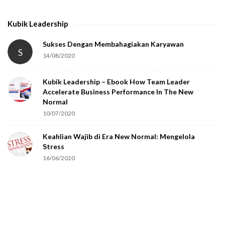
t
h
Kubik Leadership
a
t
Sukses Dengan Membahagiakan Karyawan
S
14/08/2020
y
o
Kubik Leadership – Ebook How Team Leader
u
Accelerate Business Performance In The New
a
Normal
r
10/07/2020
e
Keahlian Wajib di Era New Normal: Mengelola
h
Stress
u
16/06/2020
m
a
n
.