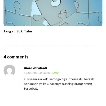
Jangan Sok Tahu
O
4 comments
n
umar wirahadi
P
13/01/2016 at 08:28
- Reply
e
suksesmulia kek, semoga tiga income itu berkah
n
berlimpah ya kek. saatnya hunting orang orang
i
tersebut.
n
g