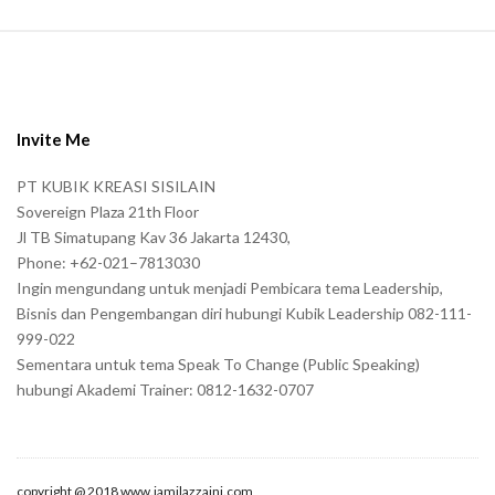
S
i
t
e
Invite Me
F
PT KUBIK KREASI SISILAIN
o
Sovereign Plaza 21th Floor
o
Jl TB Simatupang Kav 36 Jakarta 12430,
t
Phone: +62-021–7813030
e
Ingin mengundang untuk menjadi Pembicara tema Leadership,
r
Bisnis dan Pengembangan diri hubungi Kubik Leadership 082-111-
999-022
Sementara untuk tema Speak To Change (Public Speaking)
hubungi Akademi Trainer: 0812-1632-0707
copyright @ 2018 www.jamilazzaini.com