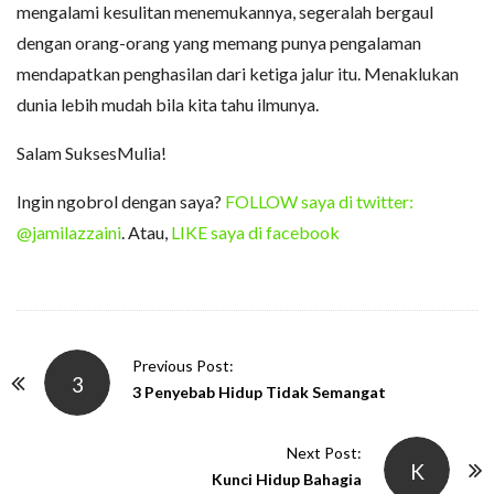
mengalami kesulitan menemukannya, segeralah bergaul
dengan orang-orang yang memang punya pengalaman
mendapatkan penghasilan dari ketiga jalur itu. Menaklukan
dunia lebih mudah bila kita tahu ilmunya.
Salam SuksesMulia!
Ingin ngobrol dengan saya?
FOLLOW saya di twitter:
@jamilazzaini
. Atau,
LIKE saya di facebook
P
Previous Post:
3
o
3 Penyebab Hidup Tidak Semangat
s
t
Next Post:
K
N
Kunci Hidup Bahagia