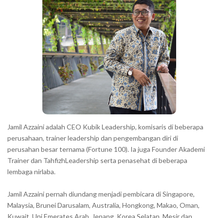
a
r
a
c
t
e
r
s
s
h
Jamil Azzaini adalah CEO Kubik Leadership, komisaris di beberapa
o
perusahaan, trainer leadership dan pengembangan diri di
w
perusahan besar ternama (Fortune 100). Ia juga Founder Akademi
Trainer dan TahfizhLeadership serta penasehat di beberapa
n
lembaga nirlaba.
i
n
Jamil Azzaini pernah diundang menjadi pembicara di Singapore,
t
Malaysia, Brunei Darusalam, Australia, Hongkong, Makao, Oman,
h
Kuwait, Uni Emerates Arab, Jepang, Korea Selatan, Mesir dan