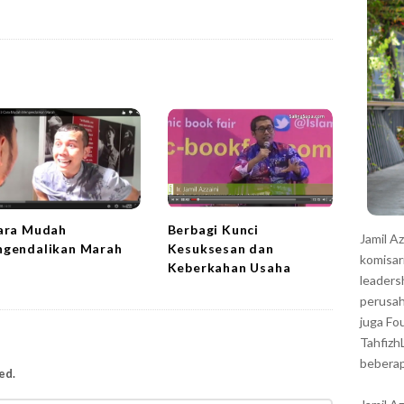
r
ara Mudah
Berbagi Kunci
Jamil A
gendalikan Marah
Kesuksesan dan
komisar
Keberkahan Usaha
leaders
perusah
juga Fo
Tahfizh
beberap
ed.