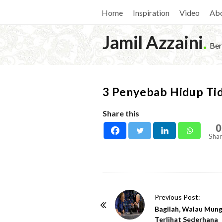
Home
Inspiration
Video
Ab
Jamil Azzaini
.
Ber
3 Penyebab Hidup Ti
Share this
0
Shar
P
Previous Post:
o
Bagilah, Walau Mung
Terlihat Sederhana