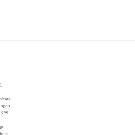
0,
bicara
angan
1-999-
nge
iner: