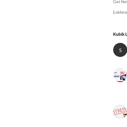
Get New
[calder
Kubik 
S