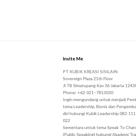
r
s
s
h
o
S
w
i
n
Invite Me
t
i
e
n
PT KUBIK KREASI SISILAIN
F
t
Sovereign Plaza 21th Floor
o
Jl TB Simatupang Kav 36 Jakarta 1243
h
Phone: +62-021–7813030
o
e
Ingin mengundang untuk menjadi Pem
t
C
tema Leadership, Bisnis dan Pengemb
e
A
diri hubungi Kubik Leadership 082-11
r
P
022
T
Sementara untuk tema Speak To Cha
(Public Speaking) hubungi Akademi Tra
C