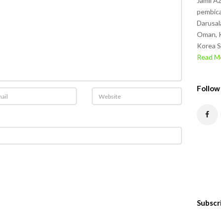
Jamil A
pembica
Darusal
Oman, K
Korea S
Read Mo
Follow
Subscr