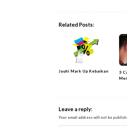
s
t
N
a
Related Posts:
v
i
g
a
t
i
Jauhi Mark Up Kebaikan
3 C
o
Men
n
Leave a reply:
Your email address will not be publish