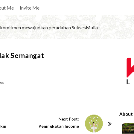
out Me
Invite Me
komitmen mewujudkan peradaban SuksesMulia
S
dak Semangat
i
t
e
es
S
i
d
e
About
b
Next Post:
kin
Peningkatan Income
a