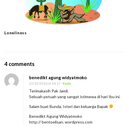
Loneliness
O
4 comments
n
benedikt agung widyatmoko
P
22/12/2016 at 14:17
- Reply
e
Terimakasih Pak Jamil.
n
Sebuah petuah yang sangat istimewa di hari Ibu ini.
g
Salam buat Bunda, Isteri dan keluarga Bapak
a
Benedikt Agung Widyatmoko
k
http:// bentoelisan. wordpress.com
u