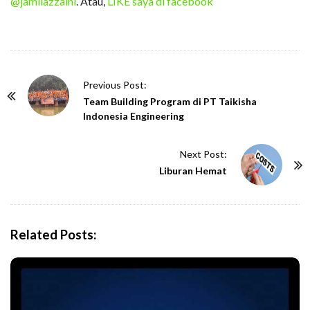
@jamilazzaini
. Atau,
LIKE saya di facebook
P
Previous Post:
o
Team Building Program di PT Taikisha
Indonesia Engineering
s
t
Next Post:
N
Liburan Hemat
a
v
i
g
Related Posts:
a
t
i
o