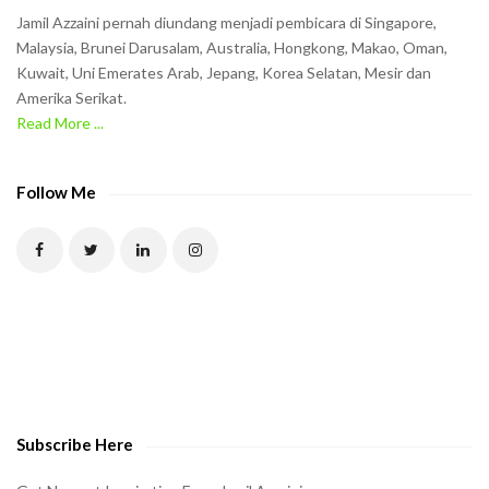
n
Jamil Azzaini pernah diundang menjadi pembicara di Singapore,
t
Malaysia, Brunei Darusalam, Australia, Hongkong, Makao, Oman,
h
Kuwait, Uni Emerates Arab, Jepang, Korea Selatan, Mesir dan
Amerika Serikat.
e
Read More ...
C
A
P
Follow Me
T
C
H
A
t
o
v
e
Subscribe Here
r
i