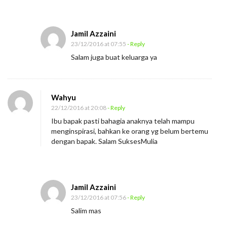
a
n
Jamil Azzaini
k
23/12/2016 at 07:55
- Reply
u
Salam juga buat keluarga ya
K
e
p
Wahyu
a
22/12/2016 at 20:08
- Reply
d
Ibu bapak pasti bahagia anaknya telah mampu
a
menginspirasi, bahkan ke orang yg belum bertemu
dengan bapak. Salam SuksesMulia
I
s
t
r
Jamil Azzaini
23/12/2016 at 07:56
- Reply
i
Salim mas
k