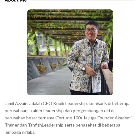
b
c
a
h
r
a
r
a
c
t
e
r
s
s
h
Jamil Azzaini adalah CEO Kubik Leadership, komisaris di beberapa
o
perusahaan, trainer leadership dan pengembangan diri di
w
perusahan besar ternama (Fortune 100). Ia juga Founder Akademi
Trainer dan TahfizhLeadership serta penasehat di beberapa
n
lembaga nirlaba.
i