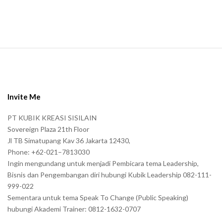
n
.
S
i
t
e
Invite Me
F
PT KUBIK KREASI SISILAIN
o
Sovereign Plaza 21th Floor
o
Jl TB Simatupang Kav 36 Jakarta 12430,
t
Phone: +62-021–7813030
e
Ingin mengundang untuk menjadi Pembicara tema Leadership,
r
Bisnis dan Pengembangan diri hubungi Kubik Leadership 082-111-
999-022
Sementara untuk tema Speak To Change (Public Speaking)
hubungi Akademi Trainer: 0812-1632-0707