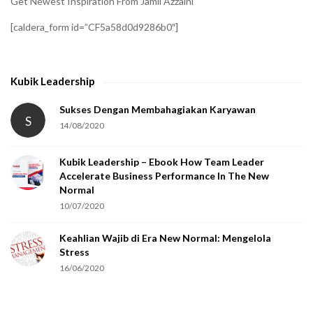
Get Newest Inspiration From Jamil Azzaini
f
[caldera_form id=”CF5a58d0d9286b0″]
y
t
h
Kubik Leadership
a
t
Sukses Dengan Membahagiakan Karyawan
S
14/08/2020
y
o
Kubik Leadership – Ebook How Team Leader
u
Accelerate Business Performance In The New
a
Normal
r
10/07/2020
e
Keahlian Wajib di Era New Normal: Mengelola
h
Stress
u
16/06/2020
m
a