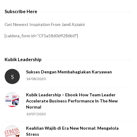
e
Subscribe Here
r
i
Get Newest Inspiration From Jamil Azzaini
f
[caldera_form id=”CF5a58d0d9286b0″]
y
t
h
Kubik Leadership
a
t
Sukses Dengan Membahagiakan Karyawan
S
14/08/2020
y
o
Kubik Leadership – Ebook How Team Leader
u
Accelerate Business Performance In The New
a
Normal
r
10/07/2020
e
Keahlian Wajib di Era New Normal: Mengelola
h
Stress