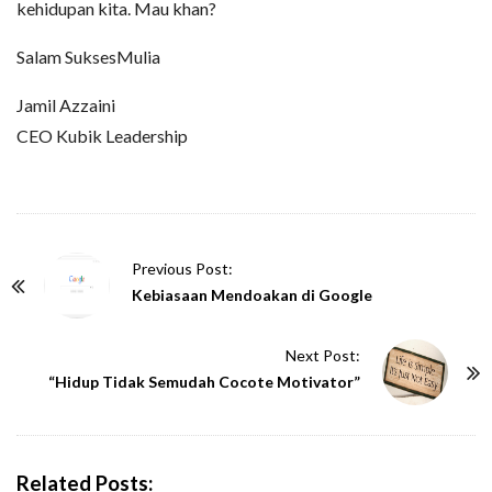
kehidupan kita. Mau khan?
Salam SuksesMulia
Jamil Azzaini
CEO Kubik Leadership
P
Previous Post:
o
Kebiasaan Mendoakan di Google
s
t
Next Post:
N
“Hidup Tidak Semudah Cocote Motivator”
a
v
i
Related Posts: