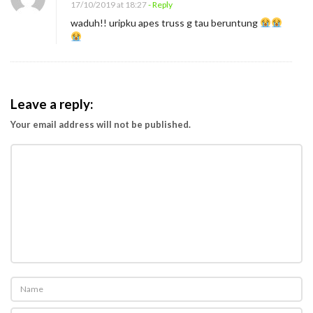
A
17/10/2019 at 18:27
- Reply
d
waduh!! uripku apes truss g tau beruntung
a
O
r
a
Leave a reply:
n
Your email address will not be published.
g
Y
a
n
g
H
i
d
u
p