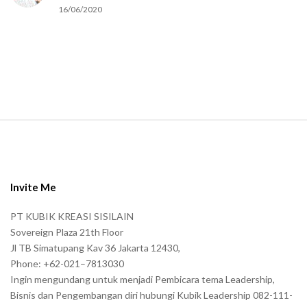
u
16/06/2020
m
a
n
.
S
i
t
e
Invite Me
F
PT KUBIK KREASI SISILAIN
o
Sovereign Plaza 21th Floor
o
Jl TB Simatupang Kav 36 Jakarta 12430,
t
Phone: +62-021–7813030
e
Ingin mengundang untuk menjadi Pembicara tema Leadership,
r
Bisnis dan Pengembangan diri hubungi Kubik Leadership 082-111-