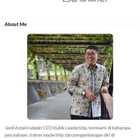
i
g
t
d
?
h
e
e
About Me
b
c
a
h
r
a
r
a
c
t
e
r
s
s
h
Jamil Azzaini adalah CEO Kubik Leadership, komisaris di beberapa
o
perusahaan, trainer leadership dan pengembangan diri di