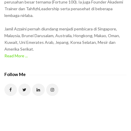
w
perusahan besar ternama (Fortune 100). Ia juga Founder Akademi
Trainer dan TahfizhLeadership serta penasehat di beberapa
n
lembaga nirlaba.
i
n
Jamil Azzaini pernah diundang menjadi pembicara di Singapore,
t
Malaysia, Brunei Darusalam, Australia, Hongkong, Makao, Oman,
h
Kuwait, Uni Emerates Arab, Jepang, Korea Selatan, Mesir dan
Amerika Serikat.
e
Read More ...
C
A
P
Follow Me
T
C
H
A
t
o
v