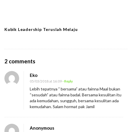
Kubik Leadership Teruslah Melaju
O
2 comments
n
Eko
M
05/03/2018 at 16:09
- Reply
e
Lebih tepatnya ” bersama” atau fainna Maal bukan
n
“sesudah” atau fainna badal. Bersama kesulitan itu
g
ada kemudahan, sungguh, bersama kesulitan ada
kemudahan. Salam hormat pak Jamil
a
p
a
Anonymous