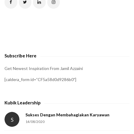
C
H
A
t
o
v
e
Subscribe Here
r
i
Get Newest Inspiration From Jamil Azzaini
f
[caldera_form id=”CF5a58d0d9286b0″]
y
t
h
Kubik Leadership
a
t
Sukses Dengan Membahagiakan Karyawan
S
14/08/2020
y
o