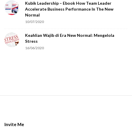
Kubik Leadership – Ebook How Team Leader
u
Accelerate Business Performance In The New
a
Normal
r
10/07/2020
e
Keahlian Wajib di Era New Normal: Mengelola
h
Stress
u
16/06/2020
m
a
n
.
S
i
t
e
Invite Me
F