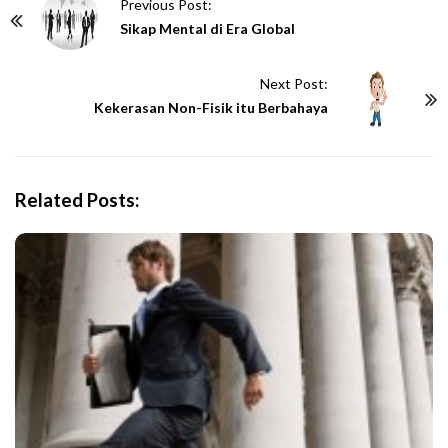
P
Previous Post:
o
Sikap Mental di Era Global
s
t
Next Post:
N
Kekerasan Non-Fisik itu Berbahaya
a
v
i
Related Posts:
g
a
t
i
o
n