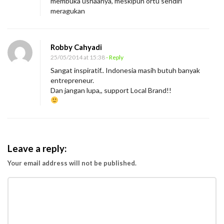
membuka ushaanya, meskipun ortu sendiri
a
meragukan
n
g
M
Robby Cahyadi
e
25/05/2014 at 15:38
- Reply
m
Sangat inspiratif.. Indonesia masih butuh banyak
entrepreneur.
b
Dan jangan lupa,, support Local Brand!!
a
w
a
N
Leave a reply:
i
Your email address will not be published.
k
m
a
t