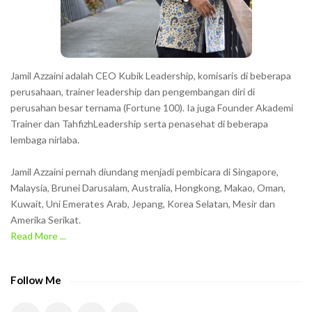
r
s
s
h
Jamil Azzaini adalah CEO Kubik Leadership, komisaris di beberapa
o
perusahaan, trainer leadership dan pengembangan diri di
w
perusahan besar ternama (Fortune 100). Ia juga Founder Akademi
Trainer dan TahfizhLeadership serta penasehat di beberapa
n
lembaga nirlaba.
i
n
Jamil Azzaini pernah diundang menjadi pembicara di Singapore,
t
Malaysia, Brunei Darusalam, Australia, Hongkong, Makao, Oman,
h
Kuwait, Uni Emerates Arab, Jepang, Korea Selatan, Mesir dan
Amerika Serikat.
e
Read More ...
C
A
P
Follow Me
T