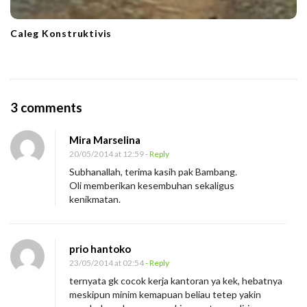
Caleg Konstruktivis
O
3 comments
n
Mira Marselina
O
20/05/2014 at 12:59
- Reply
l
Subhanallah, terima kasih pak Bambang.
i
Oli memberikan kesembuhan sekaligus
M
kenikmatan.
o
t
prio hantoko
o
23/05/2014 at 02:54
- Reply
r
ternyata gk cocok kerja kantoran ya kek, hebatnya
y
meskipun minim kemapuan beliau tetep yakin