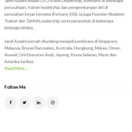
Jamil Azzaini adalah CEO Kubik Leadership, komisaris di beberapa
o
perusahaan, trainer leadership dan pengembangan diri di
w
perusahan besar ternama (Fortune 100). Ia juga Founder Akademi
Trainer dan TahfizhLeadership serta penasehat di beberapa
n
lembaga nirlaba.
i
n
Jamil Azzaini pernah diundang menjadi pembicara di Singapore,
t
Malaysia, Brunei Darusalam, Australia, Hongkong, Makao, Oman,
h
Kuwait, Uni Emerates Arab, Jepang, Korea Selatan, Mesir dan
Amerika Serikat.
e
Read More ...
C
A
P
Follow Me
T
C
H
A
t