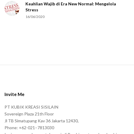
Keahlian Wajib di Era New Normal: Mengelola
h
Stress
u
16/06/2020
m
a
n
.
S
i
t
e
Invite Me
F
PT KUBIK KREASI SISILAIN
o
Sovereign Plaza 21th Floor
o
Jl TB Simatupang Kav 36 Jakarta 12430,
t
Phone: +62-021–7813030
e