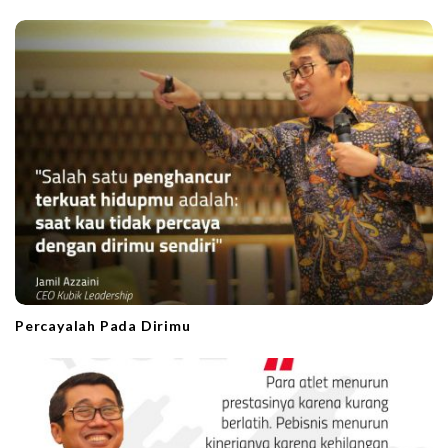
g
a
t
i
o
n
Percayalah Pada Dirimu