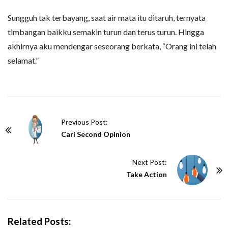
Sungguh tak terbayang, saat air mata itu ditaruh, ternyata
timbangan baikku semakin turun dan terus turun. Hingga
akhirnya aku mendengar seseorang berkata, “Orang ini telah
selamat.”
P
Previous Post:
o
Cari Second Opinion
s
t
Next Post:
N
Take Action
a
v
i
Related Posts: