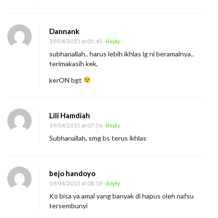
f
s
u
Dannank
T
19/04/2015 at 05:43
- Reply
subhanallah.. harus lebih ikhlas lg ni beramalnya..
e
terimakasih kek,
r
kerON bgt
s
e
m
Lili Hamdiah
b
19/04/2015 at 07:56
- Reply
u
Subhanallah, smg bs terus ikhlas
n
y
i
bejo handoyo
19/04/2015 at 08:18
- Reply
Ko bisa ya amal yang banyak di hapus oleh nafsu
tersembunyi