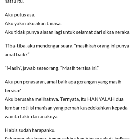
nafsu itu.
Aku putus asa.
Aku yakin aku akan binasa.
Aku tidak punya alasan lagi untuk selamat dari siksa neraka.
Tiba-tiba, aku mendengar suara, “masihkah orang ini punya
amal baik?”
“Masih”, jawab seseorang. “Masih tersisa ini.”
Aku pun penasaran, amal baik apa gerangan yang masih
tersisa?
Aku berusaha melihatnya. Ternyata, itu HANYALAH dua
lembar roti isi manisan yang pernah kusedekahkan kepada
wanita fakir dan anaknya.
Habis sudah harapanku.
Sekarang aku benar-benar yakin akan binasa sejadi-jadinya.