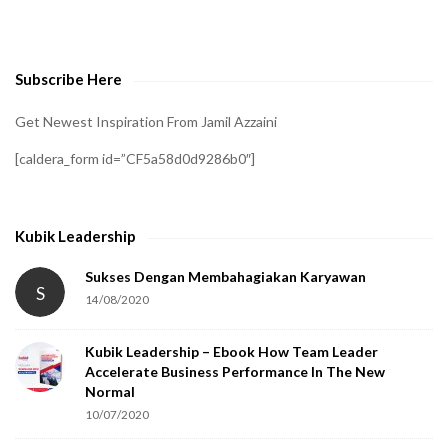
o
v
e
Subscribe Here
r
i
Get Newest Inspiration From Jamil Azzaini
f
[caldera_form id=”CF5a58d0d9286b0″]
y
t
h
Kubik Leadership
a
t
Sukses Dengan Membahagiakan Karyawan
S
14/08/2020
y
o
Kubik Leadership – Ebook How Team Leader
u
Accelerate Business Performance In The New
a
Normal
r
10/07/2020
e