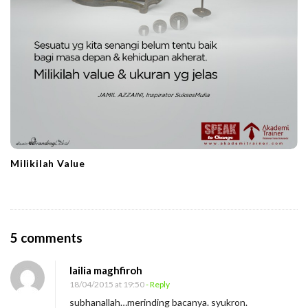
Milikilah Value
O
5 comments
n
lailia maghfiroh
N
18/04/2015 at 19:50
- Reply
a
subhanallah…merinding bacanya. syukron.