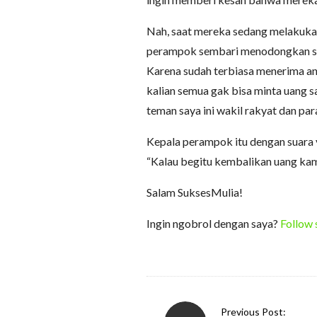
Nah, saat mereka sedang melakuka
perampok sembari menodongkan sen
Karena sudah terbiasa menerima a
kalian semua gak bisa minta uang 
teman saya ini wakil rakyat dan par
Kepala perampok itu dengan suara 
“Kalau begitu kembalikan uang kamiii
Salam SuksesMulia!
Ingin ngobrol dengan saya?
Follow 
P
Previous Post: