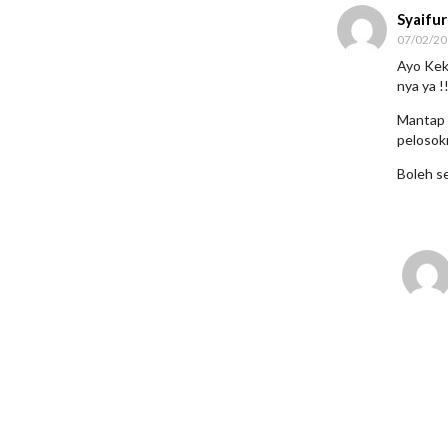
Syaifu
07/02/20
Ayo Kek
nya ya !
Mantap 
pelosok
Boleh s