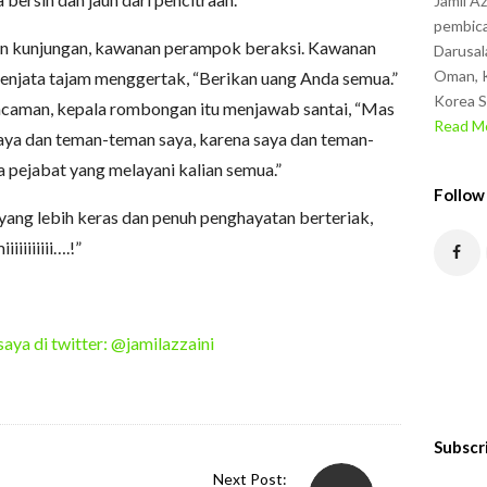
Jamil A
pembica
n kunjungan, kawanan perampok beraksi. Kawanan
Darusal
Oman, K
jata tajam menggertak, “Berikan uang Anda semua.”
Korea S
ncaman, kepala rombongan itu menjawab santai, “Mas
Read Mo
saya dan teman-teman saya, karena saya dan teman-
a pejabat yang melayani kalian semua.”
Follow
yang lebih keras dan penuh penghayatan berteriak,
iiiiiiii….!”
saya di twitter: @jamilazzaini
Subscr
Next Post: