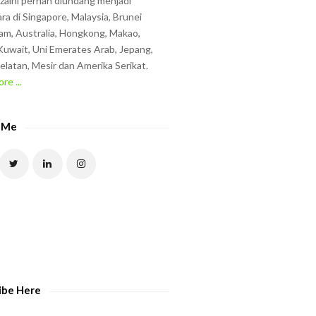
zzaini pernah diundang menjadi
ra di Singapore, Malaysia, Brunei
am, Australia, Hongkong, Makao,
uwait, Uni Emerates Arab, Jepang,
elatan, Mesir dan Amerika Serikat.
re ...
 Me
ibe Here