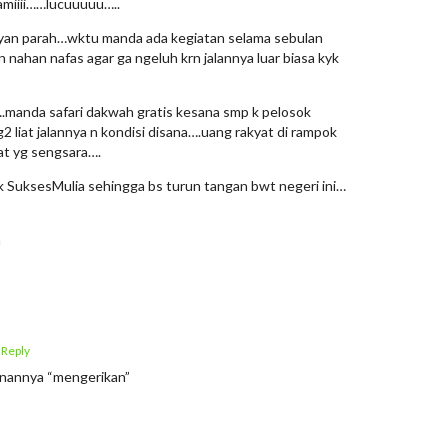
kamiiii……lucuuuuu…..
umyan parah…wktu manda ada kegiatan selama sebulan
 nahan nafas agar ga ngeluh krn jalannya luar biasa kyk
….manda safari dakwah gratis kesana smp k pelosok
 liat jalannya n kondisi disana….uang rakyat di rampok
t yg sengsara….
 SuksesMulia sehingga bs turun tangan bwt negeri ini…
a
 Reply
lanannya “mengerikan”