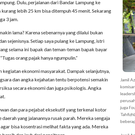
r
Lampung. Dulu, perjalanan dari Bandar Lampung ke
a kurang lebih 25 km bisa ditempuh 45 menit. Sekarang
ga 3 jam.
akin lama? Karena sebenarnya yang dilalui bukan
dan sejenisnya. Setiap saya pulang ke Lampung, istri
 yang selama ini bapak dan teman-teman bapak bayar
, “Tugas orang pajak hanya ngumpulin.”
n kegiatan ekonomi masyarakat. Dampak selanjutnya,
gsara dan angka kejahatan tentu berpotensi semakin
Jamil A
komisar
siksa secara ekonomi dan juga psikologis. Angka
leaders
at.
perusah
juga Fo
an dan para pejabat eksekutif yang terkenal kotor
Tahfizh
daerah yang jalanannya rusak parah. Mereka sengaja
beberap
agar bisa kosentrasi melihat fakta yang ada. Mereka
ersih dan jauh dari pencitraan.