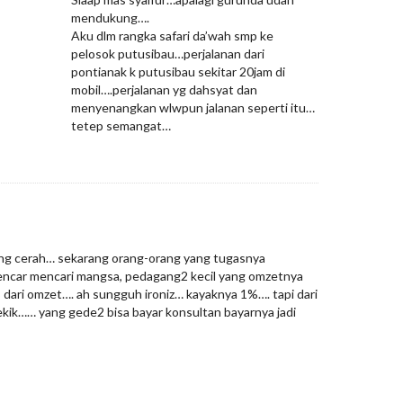
mendukung….
Aku dlm rangka safari da’wah smp ke
pelosok putusibau…perjalanan dari
pontianak k putusibau sekitar 20jam di
mobil….perjalanan yg dahsyat dan
menyenangkan wlwpun jalanan seperti itu…
tetep semangat…
ng cerah… sekarang orang-orang yang tugasnya
encar mencari mangsa, pedagang2 kecil yang omzetnya
 dari omzet…. ah sungguh ironiz… kayaknya 1%…. tapi dari
ik…… yang gede2 bisa bayar konsultan bayarnya jadi