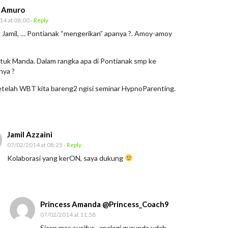
r Amuro
14 at 08:00
- Reply
 Jamil, … Pontianak “mengerikan” apanya ?. Amoy-amoy
!
tuk Manda. Dalam rangka apa di Pontianak smp ke
nya ?
etelah WBT kita bareng2 ngisi seminar HypnoParenting.
Jamil Azzaini
07/02/2014 at 08:25
- Reply
Kolaborasi yang kerON, saya dukung
Princess Amanda @Princess_Coach9
07/02/2014 at 11:58
Siaap mas syaifur…apalagi gurunda udah