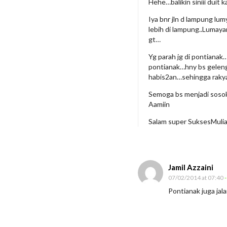
Hehe…balikin siniii duit 
t
Iya bnr jln d lampung l
lebih di lampung..Lumayan
gt…
Yg parah jg di pontianak
pontianak…hny bs geleng2
habis2an…sehingga rakya
Semoga bs menjadi sosok
Aamiin
Salam super SuksesMuli
Jamil Azzaini
07/02/2014 at 07:40
-
Pontianak juga ja