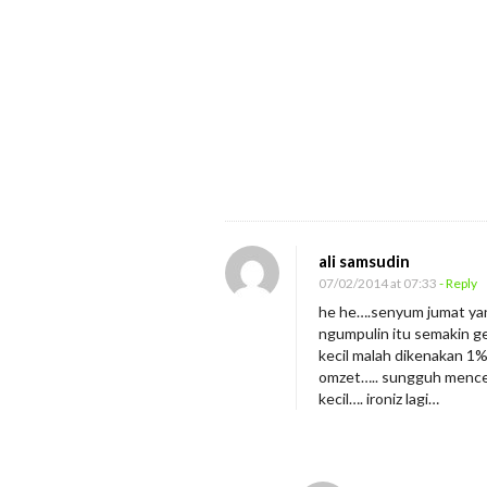
ali samsudin
07/02/2014 at 07:33
- Reply
he he….senyum jumat ya
ngumpulin itu semakin g
kecil malah dikenakan 1%
omzet….. sungguh mencek
kecil…. ironiz lagi…