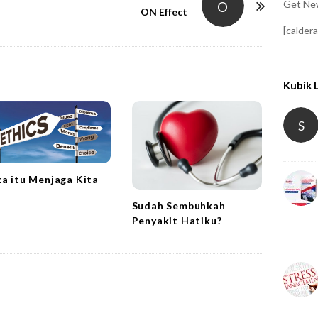
Get New
O
ON Effect
[calder
Kubik 
S
ka itu Menjaga Kita
Sudah Sembuhkah
Penyakit Hatiku?