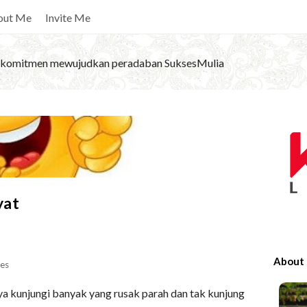
out Me
Invite Me
komitmen mewujudkan peradaban SuksesMulia
S
i
t
e
S
yat
i
d
e
About
es
b
a
ya kunjungi banyak yang rusak parah dan tak kunjung