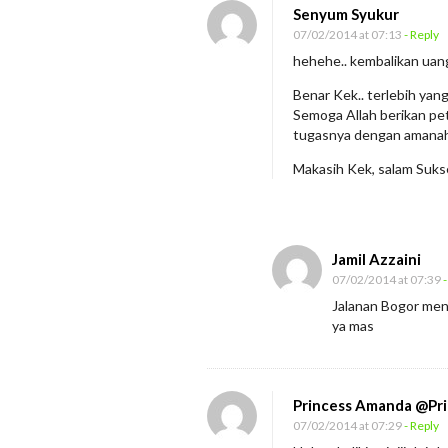
M
Senyum Syukur
e
07/02/2014 at 07:13
- Reply
r
hehehe.. kembalikan uan
a
Benar Kek.. terlebih yang
m
Semoga Allah berikan pe
tugasnya dengan amanah 
p
o
Makasih Kek, salam Suks
k
U
a
Jamil Azzaini
n
07/02/2014 at 07:39
-
g
Jalanan Bogor menu
ya mas
R
a
k
Princess Amanda @Pr
y
07/02/2014 at 07:29
- Reply
a