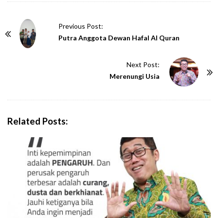
P
Previous Post:
o
Putra Anggota Dewan Hafal Al Quran
s
t
Next Post:
N
Merenungi Usia
a
v
i
Related Posts:
g
a
t
i
o
n