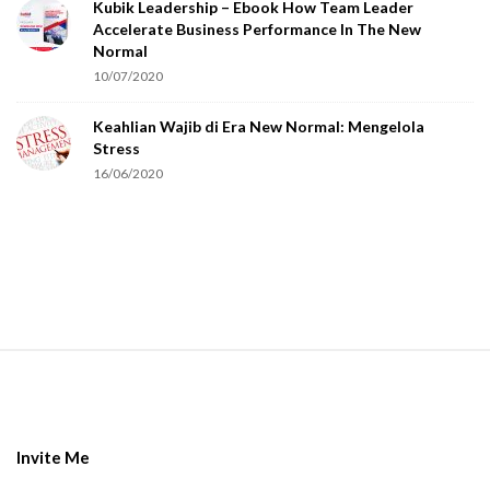
Kubik Leadership – Ebook How Team Leader
u
Accelerate Business Performance In The New
a
Normal
r
10/07/2020
e
Keahlian Wajib di Era New Normal: Mengelola
h
Stress
u
16/06/2020
m
a
n
.
S
i
t
e
Invite Me
F