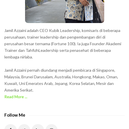
r
s
s
h
Jamil Azzaini adalah CEO Kubik Leadership, komisaris di beberapa
o
perusahaan, trainer leadership dan pengembangan diri di
w
perusahan besar ternama (Fortune 100). Ia juga Founder Akademi
Trainer dan TahfizhLeadership serta penasehat di beberapa
n
lembaga nirlaba.
i
n
Jamil Azzaini pernah diundang menjadi pembicara di Singapore,
t
Malaysia, Brunei Darusalam, Australia, Hongkong, Makao, Oman,
h
Kuwait, Uni Emerates Arab, Jepang, Korea Selatan, Mesir dan
Amerika Serikat.
e
Read More ...
C
A
P
Follow Me
T
C