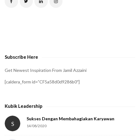
H
A
t
o
v
e
Subscribe Here
r
i
Get Newest Inspiration From Jamil Azzaini
f
[caldera_form id=”CF5a58d0d9286b0″]
y
t
h
Kubik Leadership
a
t
Sukses Dengan Membahagiakan Karyawan
S
14/08/2020
y
o